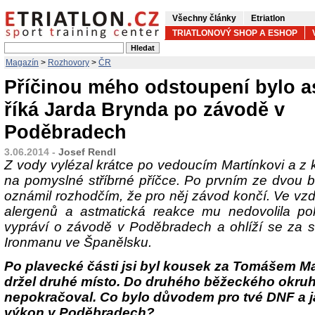
Všechny články
Etriatlon
TRIATLONOVÝ SHOP A ESHOP
Magazín
>
Rozhovory
>
ČR
Příčinou mého odstoupení bylo a
říká Jarda Brynda po závodě v
Poděbradech
3.06.2014 -
Josef Rendl
Z vody vylézal krátce po vedoucím Martínkovi a z k
na pomyslné stříbrné příčce. Po prvním ze dvou
oznámil rozhodčím, že pro něj závod končí. Ve vzd
alergenů a astmatická reakce mu nedovolila po
vypráví o závodě v Poděbradech a ohlíží se za 
Ironmanu ve Španělsku.
Po plavecké části jsi byl kousek za Tomášem Ma
držel druhé místo. Do druhého běžeckého okruhu
nepokračoval. Co bylo důvodem pro tvé DNF a j
výkon v Poděbradech?