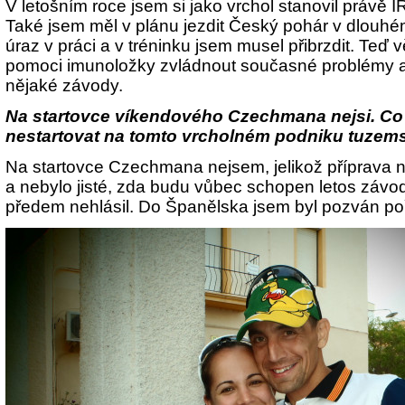
V letošním roce jsem si jako vrchol stanovil práv
Také jsem měl v plánu jezdit Český pohár v dlouhém
úraz v práci a v tréninku jsem musel přibrzdit. Teď 
pomoci imunoložky zvládnout současné problémy 
nějaké závody.
Na startovce víkendového Czechmana nejsi. C
nestartovat na tomto vrcholném podniku tuzems
Na startovce Czechmana nejsem, jelikož příprava 
a nebylo jisté, zda budu vůbec schopen letos závod
předem nehlásil. Do Španělska jsem byl pozván po