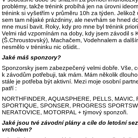
problémy, takže trénink probíhá jen na úrovni ideo
trénink si vyšetřím v průměru 10h za týden. Jeliko
sem tam nějaké prázdniny, ale nevrhám se hned do
mne musí bavit. Roky, kdy pro mne byl trénink priori
Velmi rád vzpomínám na doby, kdy jsem závodil 
(Š.Chroustovský), Machačem, Vodehnalem a dalšími
nesmělo v tréninku nic ošidit..
Jaké máš sponzory?
Sponzorsky jsem zabezpečený velmi dobře. Vše, co
k závodům potřebuji, tak mám. Mám několik dlouhol
stále je potřeba být aktivní. Mezi moje osobní par
patří :
NORTHFINDER, AQUASPHERE, PELLS, MAVIC, 
SPORTIQUE, SPONSER, PROGRESS SPORTSWE
NERATOVICE, MOTORPAL + týmový sponzoři.
Jaké jsou tvé závodní plány a cíle do letošní 
vrcholem?