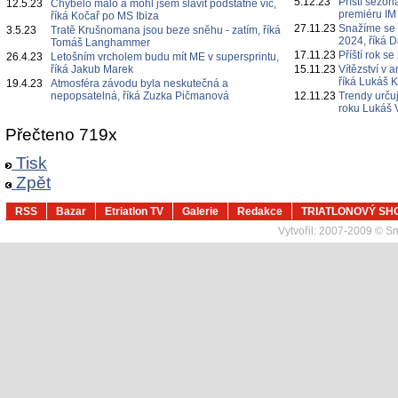
5.12.23
Příští sezo
12.5.23
Chybělo málo a mohl jsem slavit podstatně víc,
premiéru IM
říká Kočař po MS Ibiza
27.11.23
Snažíme se k
3.5.23
Tratě Krušnomana jsou beze sněhu - zatím, říká
2024, říká 
Tomáš Langhammer
17.11.23
Příští rok s
26.4.23
Letošním vrcholem budu mít ME v supersprintu,
říká Jakub Marek
15.11.23
Vítězství v 
říká Lukáš 
19.4.23
Atmosféra závodu byla neskutečná a
nepopsatelná, říká Zuzka Pičmanová
12.11.23
Trendy určuj
roku Lukáš 
Přečteno 719x
Tisk
Zpět
RSS
Bazar
Etriatlon TV
Galerie
Redakce
TRIATLONOVÝ SH
Vytvořil:
2007-2009 © Sma