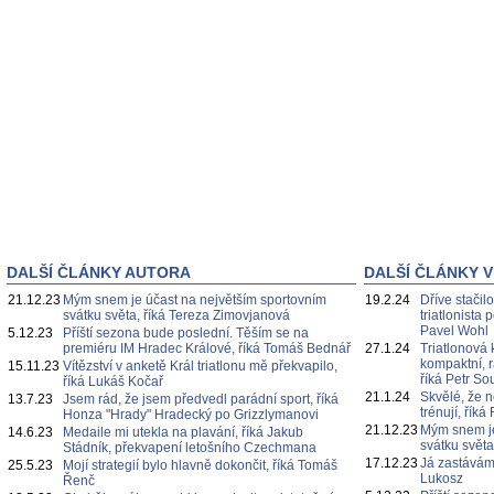
DALŠÍ ČLÁNKY AUTORA
DALŠÍ ČLÁNKY V
21.12.23
Mým snem je účast na největším sportovním
19.2.24
Dříve stačil
svátku světa, říká Tereza Zimovjanová
triatlonista
Pavel Wohl
5.12.23
Příští sezona bude poslední. Těším se na
premiéru IM Hradec Králové, říká Tomáš Bednář
27.1.24
Triatlonová
kompaktní, r
15.11.23
Vítězství v anketě Král triatlonu mě překvapilo,
říká Petr S
říká Lukáš Kočař
21.1.24
Skvělé, že n
13.7.23
Jsem rád, že jsem předvedl parádní sport, říká
trénují, ří
Honza "Hrady" Hradecký po Grizzlymanovi
21.12.23
Mým snem je
14.6.23
Medaile mi utekla na plavání, říká Jakub
svátku svět
Stádník, překvapení letošního Czechmana
17.12.23
Já zastávám 
25.5.23
Mojí strategií bylo hlavně dokončit, říká Tomáš
Lukosz
Řenč