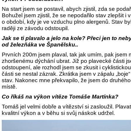
Na start jsem se postavil, abych zjistil, zda se poda
Bohužel jsem zjistil, že se nepodařilo stav zlepšit i
o období, kdy je ve vzduchu plno alergenů. Stav byl
raději ze závodu odstoupil.
Jak se ti plavalo a jelo na kole? Přeci jen to ne
od železňáka ve Španělsku..
Prvních 200m jsem plaval, tak jak umím, pak jsem
zhoršenému dýchání ubrat. Již po plavecké části j
odstoupení, ale rozhodl jsem se zkusit i cyklisticko
části se nestal zázrak. Zkrátka jsem v zápalu „boje“
stav. Nakonec mne překvapilo, že jsem do druhého
místě.
Co říkáš na výkon vítěze Tomáše Martínka?
Tomáš jel velmi dobře a vítězství si zasloužil. Plava
kvalitní výkon a v běhu si svůj náskok udržel.