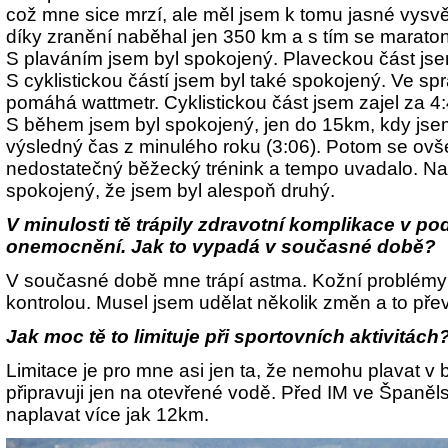
což mne sice mrzí, ale měl jsem k tomu jasné vysvě
díky zranění naběhal jen 350 km a s tím se marato
S plaváním jsem byl spokojený. Plaveckou část jse
S cyklistickou částí jsem byl také spokojený. Ve sp
pomáhá wattmetr. Cyklistickou část jsem zajel za 4
S během jsem byl spokojený, jen do 15km, kdy jsem
výsledný čas z minulého roku (3:06). Potom se ovš
nedostatečný běžecký trénink a tempo uvadalo. N
spokojený, že jsem byl alespoň druhý.
V minulosti tě trápily zdravotní komplikace v p
onemocnění. Jak to vypadá v současné době?
V současné době mne trápí astma. Kožní problémy 
kontrolou. Musel jsem udělat několik změn a to pře
Jak moc tě to limituje při sportovních aktivitách
Limitace je pro mne asi jen ta, že nemohu plavat v 
připravuji jen na otevřené vodě. Před IM ve Španěl
naplavat více jak 12km.