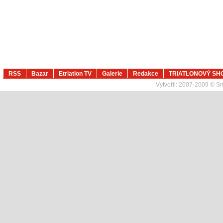
RSS
Bazar
Etriatlon TV
Galerie
Redakce
TRIATLONOVÝ SH
Vytvořil:
2007-2009 © Sma