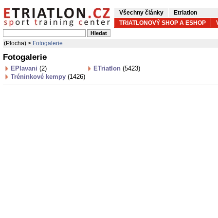
Všechny články
Etriatlon
TRIATLONOVÝ SHOP A ESHOP
(Plocha) >
Fotogalerie
Fotogalerie
EPlavani
(2)
ETriatlon
(5423)
Tréninkové kempy
(1426)