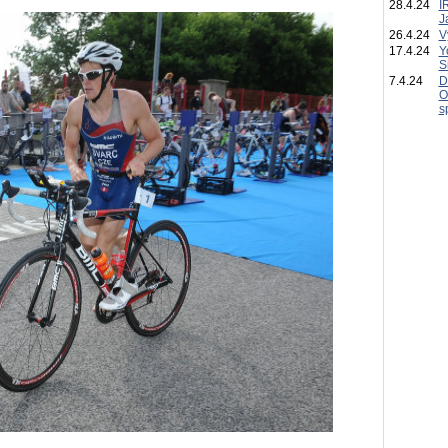
28.4.24
I
J
26.4.24
V
17.4.24
Y
S
7.4.24
D
O
s