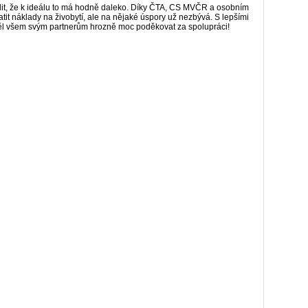
tvrdit, že k ideálu to má hodně daleko. Díky ČTA, CS MVČR a osobním
t náklady na živobytí, ale na nějaké úspory už nezbývá. S lepšími
htěl všem svým partnerům hrozně moc poděkovat za spolupráci!