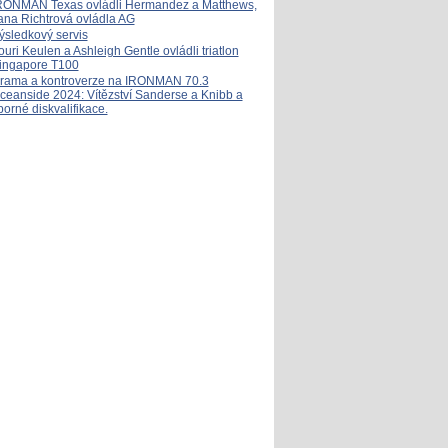
RONMAN Texas ovládli Hermandez a Matthews,
ana Richtrová ovládla AG
ýsledkový servis
ouri Keulen a Ashleigh Gentle ovládli triatlon
ingapore T100
rama a kontroverze na IRONMAN 70.3
ceanside 2024: Vítězství Sanderse a Knibb a
porné diskvalifikace.