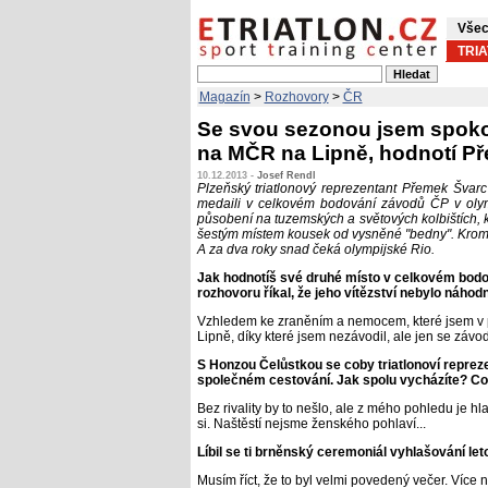
Všec
TRI
Magazín
>
Rozhovory
>
ČR
Se svou sezonou jsem spokoj
na MČR na Lipně, hodnotí Př
10.12.2013 -
Josef Rendl
Plzeňský triatlonový reprezentant Přemek Švarc
medaili v celkovém bodování závodů ČP v olymp
působení na tuzemských a světových kolbištích,
šestým místem kousek od vysněné "bedny". Kromě
A za dva roky snad čeká olympijské Rio.
Jak hodnotíš své druhé místo v celkovém bod
rozhovoru říkal, že jeho vítězství nebylo náhod
Vzhledem ke zraněním a nemocem, které jsem v p
Lipně, díky které jsem nezávodil, ale jen se závodu
S Honzou Čelůstkou se coby triatlonoví repreze
společném cestování. Jak spolu vycházíte? Co 
Bez rivality by to nešlo, ale z mého pohledu je 
si. Naštěstí nejsme ženského pohlaví...
Líbil se ti brněnský ceremoniál vyhlašování le
Musím říct, že to byl velmi povedený večer. Více n