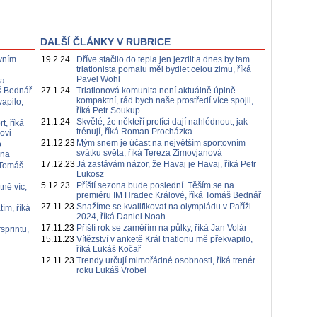
DALŠÍ ČLÁNKY V RUBRICE
vním
19.2.24
Dříve stačilo do tepla jen jezdit a dnes by tam
triatlonista pomalu měl bydlet celou zimu, říká
Pavel Wohl
na
š Bednář
27.1.24
Triatlonová komunita není aktuálně úplně
kompaktní, rád bych naše prostředí více spojil,
vapilo,
říká Petr Soukup
21.1.24
Skvělé, že někteří profíci dají nahlédnout, jak
t, říká
trénují, říká Roman Procházka
ovi
21.12.23
Mým snem je účast na největším sportovním
b
svátku světa, říká Tereza Zimovjanová
ana
17.12.23
Já zastávám názor, že Havaj je Havaj, říká Petr
á Tomáš
Lukosz
5.12.23
Příští sezona bude poslední. Těším se na
ně víc,
premiéru IM Hradec Králové, říká Tomáš Bednář
27.11.23
Snažíme se kvalifikovat na olympiádu v Paříži
ím, říká
2024, říká Daniel Noah
17.11.23
Příští rok se zaměřím na půlky, říká Jan Volár
sprintu,
15.11.23
Vítězství v anketě Král triatlonu mě překvapilo,
říká Lukáš Kočař
12.11.23
Trendy určují mimořádné osobnosti, říká trenér
roku Lukáš Vrobel