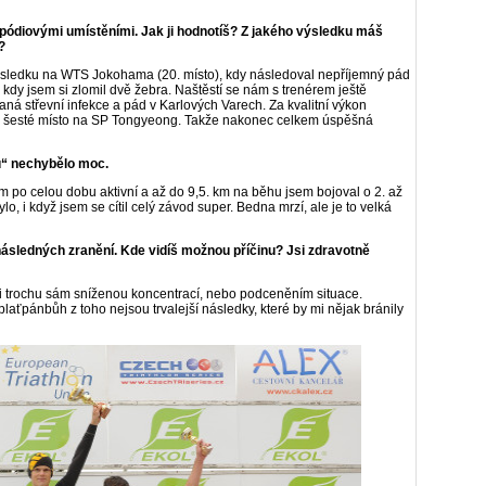
a pódiovými umístěními. Jak ji hodnotíš? Z jakého výsledku máš
?
ýsledku na WTS Jokohama (20. místo), kdy následoval nepříjemný pád
kdy jsem si zlomil dvě žebra. Naštěstí se nám s trenérem ještě
ná střevní infekce a pád v Karlových Varech. Za kvalitní výkon
mé šesté místo na SP Tongyeong. Takže nakonec celkem úspěšná
nu“ nechybělo moc.
sem po celou dobu aktivní a až do 9,5. km na běhu jsem bojoval o 2. až
ylo, i když jsem se cítil celý závod super. Bedna mrzí, ale je to velká
následných zranění. Kde vidíš možnou příčinu? Jsi zdravotně
 i trochu sám sníženou koncentrací, nebo podceněním situace.
laťpánbůh z toho nejsou trvalejší následky, které by mi nějak bránily