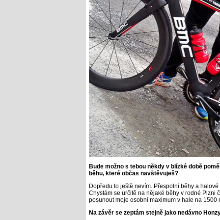
Bude možno s tebou někdy v blízké době pomě
běhu, které občas navštěvuješ?
Dopředu to ještě nevím. Přespolní běhy a halové a
Chystám se určitě na nějaké běhy v rodné Plzni
posunout moje osobní maximum v hale na 1500 
Na závěr se zeptám stejně jako nedávno Honzy Č