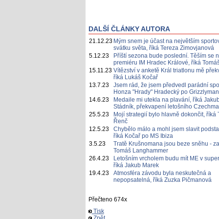
DALŠÍ ČLÁNKY AUTORA
21.12.23
Mým snem je účast na největším sporto
svátku světa, říká Tereza Zimovjanová
5.12.23
Příští sezona bude poslední. Těším se 
premiéru IM Hradec Králové, říká Tomá
15.11.23
Vítězství v anketě Král triatlonu mě přek
říká Lukáš Kočař
13.7.23
Jsem rád, že jsem předvedl parádní spor
Honza "Hrady" Hradecký po Grizzlyman
14.6.23
Medaile mi utekla na plavání, říká Jaku
Stádník, překvapení letošního Czechm
25.5.23
Mojí strategií bylo hlavně dokončit, řík
Řenč
12.5.23
Chybělo málo a mohl jsem slavit podstat
říká Kočař po MS Ibiza
3.5.23
Tratě Krušnomana jsou beze sněhu - zat
Tomáš Langhammer
26.4.23
Letošním vrcholem budu mít ME v super
říká Jakub Marek
19.4.23
Atmosféra závodu byla neskutečná a
nepopsatelná, říká Zuzka Pičmanová
Přečteno 674x
Tisk
Zpět