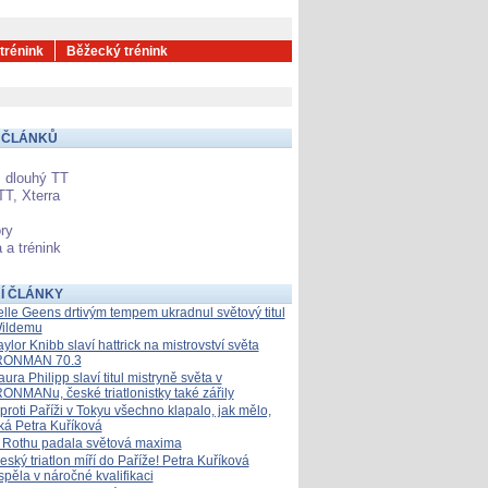
 trénink
Běžecký trénink
 ČLÁNKŮ
 dlouhý TT
TT, Xterra
ry
 a trénink
Í ČLÁNKY
elle Geens drtivým tempem ukradnul světový titul
ildemu
aylor Knibb slaví hattrick na mistrovství světa
RONMAN 70.3
aura Philipp slaví titul mistryně světa v
RONMANu, české triatlonistky také zářily
proti Paříži v Tokyu všechno klapalo, jak mělo,
íká Petra Kuříková
 Rothu padala světová maxima
eský triatlon míří do Paříže! Petra Kuříková
spěla v náročné kvalifikaci