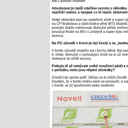
foto Ladislav Adámek
Absolvoval jsi další zdařilou sezonu s několik
největší radost, a naopak co tě nejvíc zklamalo
Velké zklamání bylo po vydařené zimě a super v
na ČP Bratislava a další krátce před WTS Madrid, 
povedlo dobře natrénovat. Bohužel přišla zmiňova
považuji finále na MS v Londýně a super bylo 
sezona.
Na ITU závodě v Korei jsi byl šestý a na „bed
V tomto závodě chybělo asi i trochu štěstí. Byl j
6. místo. Bohužel v rozhodující chvíli na to už neb
motivace do příští sezony.
Potkalo tě až nebývale velké množství pádů a 
v pořádku, nebo jsou nějaké následky?
Zranění ke sportu patří. Občas za to může člověk
Doufám, že v tomto směru jsem se ponaučil, a zap
v životě, ať již sportovním nebo osobním.