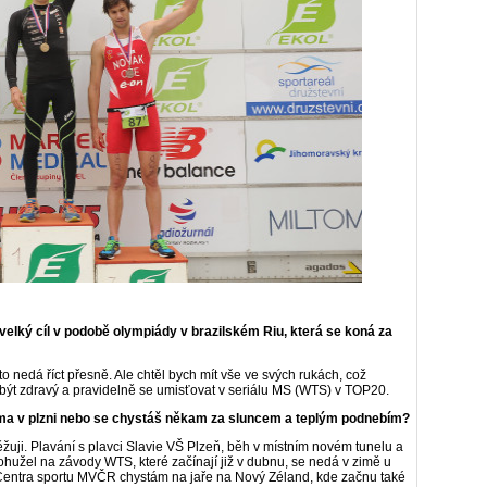
elký cíl v podobě olympiády v brazilském Riu, která se koná za
 to nedá říct přesně. Ale chtěl bych mít vše ve svých rukách, což
ýt zdravý a pravidelně se umisťovat v seriálu MS (WTS) v TOP20.
a v plzni nebo se chystáš někam za sluncem a teplým podnebím?
žuji. Plavání s plavci Slavie VŠ Plzeň, běh v místním novém tunelu a
 Bohužel na závody WTS, které začínají již v dubnu, se nedá v zimě u
a Centra sportu MVČR chystám na jaře na Nový Zéland, kde začnu také