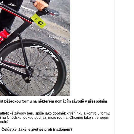
řit běžeckou formu na některém domácím závodě v přespolním
tletické závody beru spíše jako doplněk k tréninku a kontrolu formy.
 či na Chodsku, odkud pochází moje rodina. Chceme také s trenérem
metrů.
elůstky. Jaké je živit se profi triatlonem?