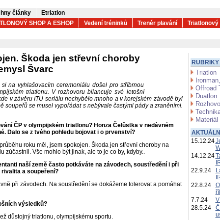
hny články
Etriatlon
ATLONOVÝ SHOP A ESHOP
Vedení tréninků
Trenér plavání
Triatlonový
en. Škoda jen střevní choroby
RUBRIKY
emysl Švarc
Triatlon
Ironman,
 si na vyhlašovacím ceremoniálu došel pro stříbrnou
Offroad 
ijském triatlonu. V rozhovoru bilancuje své letošní
Duatlon
 kde v závěru ITU seriálu nechybělo mnoho a v korejském závodě byl
Rozhovo
 soupeřů se musel vypořádat s nebývale častými pády a zraněními.
Technika
Materiál
ování ČP v olympijském triatlonu? Honza Čelůstka v nedávném
né. Dalo se z tvého pohledu bojovat i o prvenství?
AKTUÁLN
15.12.24
J
růběhu roku měl, jsem spokojen. Škoda jen střevní choroby na
W
 zúčastnil. Vše mohlo být jinak, ale to je co by, kdyby..
14.12.24
T
I
ntanti naší země často potkáváte na závodech, soustředění i při
22.9.24
L
rivalita a soupeření?
I
hlavně při závodech. Na soustředění se dokážeme tolerovat a pomáhat
22.8.24
O
ř
7.7.24
V
tošních výsledků?
28.5.24
Č
u
ež důstojný triatlonu, olympijskému sportu.