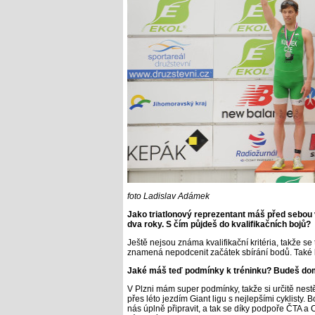
foto Ladislav Adámek
Jako triatlonový reprezentant máš před sebou v
dva roky. S čím půjdeš do kvalifikačních bojů?
Ještě nejsou známa kvalifikační kritéria, takže se
znamená nepodcenit začátek sbírání bodů. Také b
Jaké máš teď podmínky k tréninku? Budeš dom
V Plzni mám super podmínky, takže si určitě nestě
přes léto jezdím Giant ligu s nejlepšími cyklisty.
nás úplně připravit, a tak se díky podpoře ČTA 