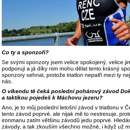
Co ty a sponzoři?
Se svými sponzory jsem velice spokojený, velice ji
podporují a já díky nim mohu dělat tento krásný spo
sponzory sehnat, protože triatlon nepatří mezi ty ne
nás.
O víkendu tě čeká poslední pohárový závod Dok
a taktikou pojedeš k Máchovu jezeru?
Ano, je to můj poslední letošní závod v triatlonu v 
tento závod poprvé, ale nijak mě to nestresuje, pro
ironmanu zatím většinu závodů jedu poprvé. Hledá
závody, a tak zkouším všechno možné, i když už m