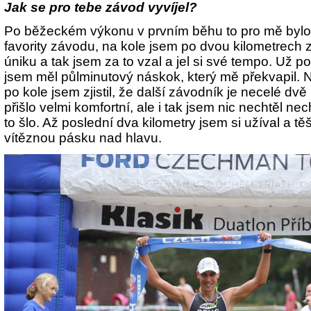
Jak se pro tebe závod vyvíjel?
Po běžeckém výkonu v prvním běhu to pro mě bylo sp
favority závodu, na kole jsem po dvou kilometrech zji
úniku a tak jsem za to vzal a jel si své tempo. Už p
jsem měl půlminutový náskok, který mě překvapil. N
po kole jsem zjistil, že další závodník je necelé dv
přišlo velmi komfortní, ale i tak jsem nic nechtěl n
to šlo. Až poslední dva kilometry jsem si užíval a tě
vítěznou pásku nad hlavu.