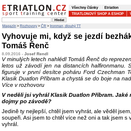
Všechny články
Etriatlon
TRIATLONOVÝ SHOP A ESHOP
Magazín
>
Rozhovory
>
ČR
>
Ironman, dlouhý TT
Vyhovuje mi, když se jezdí bezhák
Tomáš Řenč
8.09.2016 -
Josef Rendl
V minulých letech nahlédl Tomáš Řenč do reprezent
letos už závodí jen na distancích halfironmanu.
figuruje v první desítce poháru Ford Czechman T
Klasik Duatlon Příbram a chystá se do boje na na
Více v rozhovoru
V neděli jsi vyhrál Klasik Duatlon Příbram. Jak
dojmy po závodě?
Jedině ty nejlepší, chtěl jsem vyhrát, ale věděl jsem, 
soupeři. Asi jsem to chtěl více než oni a tak jsem 
vyhrál.