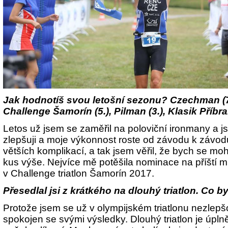
Jak hodnotíš svou letošní sezonu? Czechman (7.)
Challenge Šamorín (5.), Pilman (3.), Klasik Příbr
Letos už jsem se zaměřil na poloviční ironmany a 
zlepšuji a moje výkonnost roste od závodu k závod
větších komplikací, a tak jsem věřil, že bych se mo
kus výše. Nejvíce mě potěšila nominace na příští mi
v Challenge triatlon Šamorín 2017.
Přesedlal jsi z krátkého na dlouhý triatlon. Co
Protože jsem se už v olympijském triatlonu nezlepš
spokojen se svými výsledky. Dlouhý triatlon je úpln