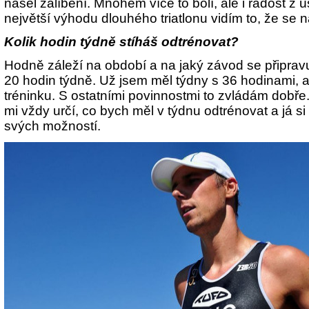
našel zalíbení. Mnohem více to bolí, ale i radost z 
největší výhodu dlouhého triatlonu vidím to, že se 
Kolik hodin týdně stíháš odtrénovat?
Hodně záleží na období a na jaký závod se připravu
20 hodin týdně. Už jsem měl týdny s 36 hodinami, a
tréninku. S ostatními povinnostmi to zvládám dobře.
mi vždy určí, co bych měl v týdnu odtrénovat a já si
svých možností.