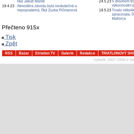
říká Jakub Marek
24.5.23
V dlouhém tri
výkonnostní p
19.4.23
Atmosféra závodu byla neskutečná a
nepopsatelná, říká Zuzka Pičmanová
19.5.23
Trvalo několi
zpracovala, ř
Mallorca
Přečteno 915x
Tisk
Zpět
RSS
Bazar
Etriatlon TV
Galerie
Redakce
TRIATLONOVÝ SH
Vytvořil:
2007-2009 © Sma