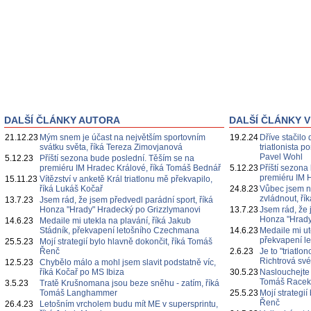
DALŠÍ ČLÁNKY AUTORA
DALŠÍ ČLÁNKY V
21.12.23
Mým snem je účast na největším sportovním
19.2.24
Dříve stačilo 
svátku světa, říká Tereza Zimovjanová
triatlonista 
Pavel Wohl
5.12.23
Příští sezona bude poslední. Těším se na
premiéru IM Hradec Králové, říká Tomáš Bednář
5.12.23
Příští sezona
premiéru IM 
15.11.23
Vítězství v anketě Král triatlonu mě překvapilo,
říká Lukáš Kočař
24.8.23
Vůbec jsem n
zvládnout, ří
13.7.23
Jsem rád, že jsem předvedl parádní sport, říká
Honza "Hrady" Hradecký po Grizzlymanovi
13.7.23
Jsem rád, že 
Honza "Hrady
14.6.23
Medaile mi utekla na plavání, říká Jakub
Stádník, překvapení letošního Czechmana
14.6.23
Medaile mi ut
překvapení l
25.5.23
Mojí strategií bylo hlavně dokončit, říká Tomáš
Řenč
2.6.23
Je to "triatl
Richtrová své
12.5.23
Chybělo málo a mohl jsem slavit podstatně víc,
říká Kočař po MS Ibiza
30.5.23
Naslouchejte
Tomáš Race
3.5.23
Tratě Krušnomana jsou beze sněhu - zatím, říká
Tomáš Langhammer
25.5.23
Mojí strategi
Řenč
26.4.23
Letošním vrcholem budu mít ME v supersprintu,