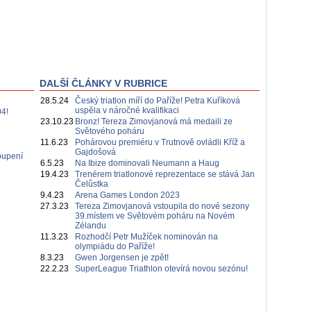
DALŠÍ ČLÁNKY V RUBRICE
28.5.24
Český triatlon míří do Paříže! Petra Kuříková
uspěla v náročné kvalifikaci
4!
23.10.23
Bronz! Tereza Zimovjanová má medaili ze
Světového poháru
11.6.23
Pohárovou premiéru v Trutnově ovládli Kříž a
Gajdošová
oupení
6.5.23
Na Ibize dominovali Neumann a Haug
19.4.23
Trenérem triatlonové reprezentace se stává Jan
Čelůstka
9.4.23
Arena Games London 2023
27.3.23
Tereza Zimovjanová vstoupila do nové sezony
39.místem ve Světovém poháru na Novém
Zélandu
11.3.23
Rozhodčí Petr Mužíček nominován na
olympiádu do Paříže!
8.3.23
Gwen Jorgensen je zpět!
22.2.23
SuperLeague Triathlon otevírá novou sezónu!