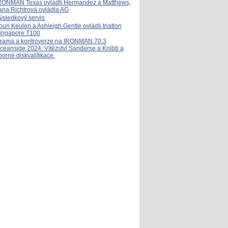
RONMAN Texas ovládli Hermandez a Matthews,
ana Richtrová ovládla AG
ýsledkový servis
ouri Keulen a Ashleigh Gentle ovládli triatlon
ingapore T100
rama a kontroverze na IRONMAN 70.3
ceanside 2024: Vítězství Sanderse a Knibb a
porné diskvalifikace.