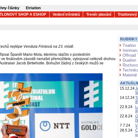
hny články
Etriatlon
ATLONOVÝ SHOP A ESHOP
Vedení tréninků
Trenér plavání
Triatlonový
RUBRIKY
Triatlon
 Z Čechů nejlépe Vendula Frintová na 23. místě.
Ironman,
u připsal Španěl Mario Mola, kterému stačilo v posledním
Offroad 
rý ve finálovém závodě nenašel přemožitele, vybojoval celkově druhou
Duatlon
tý Australan Jacob Birtwhistle. Bohužel žádný z českých mužů se
Rozhovo
Technika
Materiál
AKTUÁLN
15.12.24
J
W
14.12.24
T
I
22.9.24
L
I
22.8.24
O
ř
7.7.24
V
28.5.24
Č
u