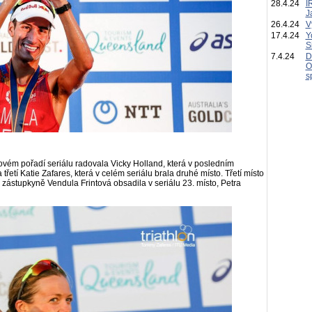
28.4.24
I
J
26.4.24
V
17.4.24
Y
S
7.4.24
D
O
s
ovém pořadí seriálu radovala Vicky Holland, která v posledním
řetí Katie Zafares, která v celém seriálu brala druhé místo. Třetí místo
zástupkyně Vendula Frintová obsadila v seriálu 23. místo, Petra