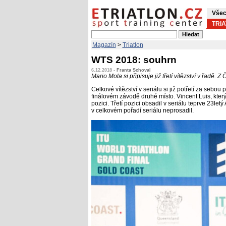
Všec
TRI
Magazín
>
Triatlon
WTS 2018: souhrn
6.12.2018 -
Franta Schoval
Mario Mola si připisuje již třetí vítězství v řadě.
Celkové vítězství v seriálu si již potřetí za sebo
finálovém závodě druhé místo. Vincent Luis, kte
pozici. Třetí pozici obsadil v seriálu teprve 23le
v celkovém pořadí seriálu neprosadil.