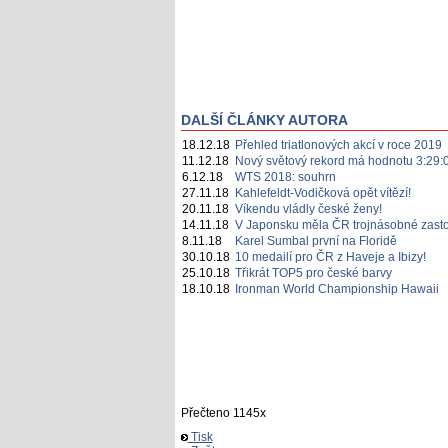
DALŠÍ ČLÁNKY AUTORA
18.12.18
Přehled triatlonových akcí v roce 2019
11.12.18
Nový světový rekord má hodnotu 3:29:0
6.12.18
WTS 2018: souhrn
27.11.18
Kahlefeldt-Vodičková opět vítězí!
20.11.18
Víkendu vládly české ženy!
14.11.18
V Japonsku měla ČR trojnásobné zast
8.11.18
Karel Sumbal první na Floridě
30.10.18
10 medailí pro ČR z Haveje a Ibizy!
25.10.18
Třikrát TOP5 pro české barvy
18.10.18
Ironman World Championship Hawaii
Přečteno 1145x
Tisk