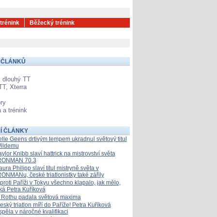
 trénink
Běžecký trénink
 ČLÁNKŮ
 dlouhý TT
TT, Xterra
ry
 a trénink
Í ČLÁNKY
elle Geens drtivým tempem ukradnul světový titul
ildemu
aylor Knibb slaví hattrick na mistrovství světa
RONMAN 70.3
aura Philipp slaví titul mistryně světa v
RONMANu, české triatlonistky také zářily
proti Paříži v Tokyu všechno klapalo, jak mělo,
íká Petra Kuříková
 Rothu padala světová maxima
eský triatlon míří do Paříže! Petra Kuříková
spěla v náročné kvalifikaci