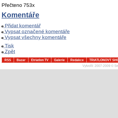
Přečteno 753x
Komentáře
Přidat komentář
Vypsat označené komentáře
Vypsat všechny komentáře
Tisk
Zpět
RSS
Bazar
Etriatlon TV
Galerie
Redakce
TRIATLONOVÝ SH
Vytvořil:
2007-2009 © Sma