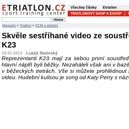
Všechny články
Etriatlon
TRIATLONOVÝ SHOP A ESHOP
Magazín
>
Triatlon
>
SCM a mládež
Skvěle sestříhané video ze soust
K23
10.01.2012 -
Lukáš Slatinský
Reprezentanti K23 mají za sebou první soustředě
hlavní náplň byli běžky. Nezaháleli však ani v bazé
v běžeckých tretrách. Vše si můžete prohlédnout
videu. Hudební kulisou je song od Katy Perry s názv