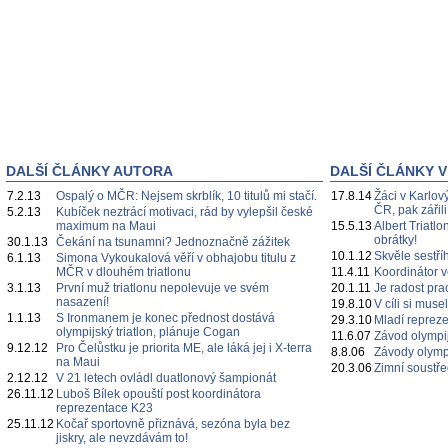
DALŠÍ ČLÁNKY AUTORA
DALŠÍ ČLÁNKY V
7.2.13
Ospalý o MČR: Nejsem skrblík, 10 titulů mi stačí.
17.8.14
Žáci v Karlový
ČR, pak zářil
5.2.13
Kubíček neztrácí motivaci, rád by vylepšil české
maximum na Maui
15.5.13
Albert Triatl
obrátky!
30.1.13
Čekání na tsunamni? Jednoznačně zážitek
10.1.12
Skvěle sestř
6.1.13
Simona Vykoukalová věří v obhajobu titulu z
MČR v dlouhém triatlonu
11.4.11
Koordinátor 
3.1.13
První muž triatlonu nepolevuje ve svém
20.1.11
Je radost prac
nasazení!
19.8.10
V cíli si mus
1.1.13
S Ironmanem je konec přednost dostává
29.3.10
Mladí repreze
olympijský triatlon, plánuje Cogan
11.6.07
Závod olympi
9.12.12
Pro Čelůstku je priorita ME, ale láká jej i X-terra
8.8.06
Závody olymp
na Maui
20.3.06
Zimní soustř
2.12.12
V 21 letech ovládl duatlonový šampionát
26.11.12
Luboš Bílek opouští post koordinátora
reprezentace K23
25.11.12
Kočař sportovně přiznává, sezóna byla bez
jiskry, ale nevzdávám to!