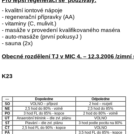
Pro lepší regeneraci se používaly:
- kvalitní iontové nápoje
- regenerační přípravky (AA)
- vitaminy (C, mulivit.)
- masáže v provedení kvalifikovaného maséra
- auto-masáže (první pokusyJ )
- sauna (2x)
Obecné rozdělení TJ v MIC 4. – 12.3.2006 /zimní 
K23
---
Dopoledne
Odpoledne
SO
VOLNO – příjezd
2 hod – rozjetí
NE
2,5 hod do 80% - volně
2,5 hod do 85%
PO
3 hod FL do 85% - kopce
2 hod do 80% - volně
ÚT
Anaerobní trénink – dle zvl. plánu
VOLNO
ST
Plavání – dle zvl. plánu
3 hod podle pocitu na 80%
ČT
2,5 hod FL do 90% - kopce
VOLNO
PÁ
3,5 hod FL do 85% - kopce