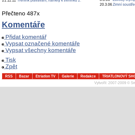
21.11.11
Trénink plavávání, náměty k tréninku 2.
20.3.06
Zimní soustř
Přečteno 487x
Komentáře
Přidat komentář
Vypsat označené komentáře
Vypsat všechny komentáře
Tisk
Zpět
RSS
Bazar
Etriatlon TV
Galerie
Redakce
TRIATLONOVÝ SH
Vytvořil:
2007-2009 © Sma