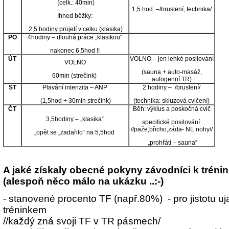
(celk.: 40min)
1,5 hod –/bruslení, technika/
Ihned běžky:
2,5 hodiny projetí v celku (klasika)
PO
4hodiny – dlouhá práce „klasikou“
nakonec 6,5hod !!
ÚT
VOLNO – jen lehké posilování
VOLNO
(sauna + auto-masáž,
60min (strečink)
autogenní TR)
ST
Plavání intenzita – ANP
2 hodiny – /bruslení/
(1,5hod + 30min strečink)
(technika: skluzová cvičení)
ČT
Běh: výklus a poskočná cvič
3,5hodiny – „klasika“
specifické posilování
//paže,břicho,záda- NE nohy//
„opět se „zadařilo“ na 5,5hod
„prohřátí – sauna“
A jaké získaly obecné pokyny závodníci k trén
(alespoň něco málo na ukázku ..:-)
- stanovené procento TF (např.80%) - pro jistotu 
tréninkem
//každý zná svoji TF v TR pásmech/