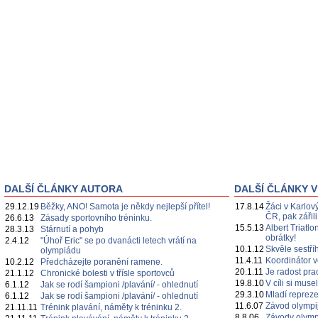
DALŠÍ ČLÁNKY AUTORA
DALŠÍ ČLÁNKY V
29.12.19
Běžky, ANO! Samota je někdy nejlepší přítel!
17.8.14
Žáci v Karlový
ČR, pak zářil
26.6.13
Zásady sportovního tréninku.
15.5.13
Albert Triatl
28.3.13
Stárnutí a pohyb
obrátky!
2.4.12
"Úhoř Eric" se po dvanácti letech vrátí na
10.1.12
Skvěle sestř
olympiádu
11.4.11
Koordinátor 
10.2.12
Předcházejte poranění ramene.
20.1.11
Je radost prac
21.1.12
Chronické bolesti v třísle sportovců
19.8.10
V cíli si mus
6.1.12
Jak se rodí šampioni /plavání/ - ohlednutí
29.3.10
Mladí repreze
6.1.12
Jak se rodí šampioni /plavání/ - ohlednutí
11.6.07
Závod olympi
21.11.11
Trénink plavání, náměty k tréninku 2.
8.8.06
Závody olymp