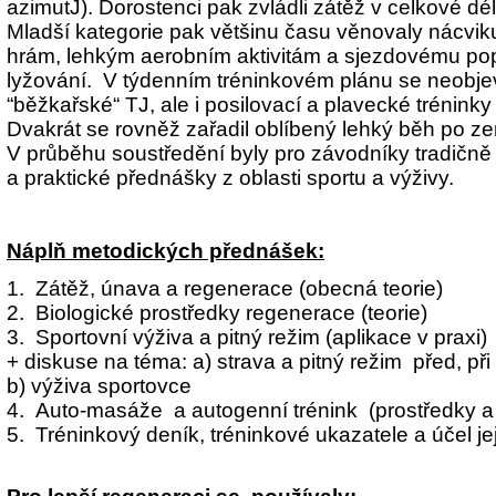
azimutJ). Dorostenci pak zvládli zátěž v celkové dél
Mladší kategorie pak většinu času věnovaly nácvik
hrám, lehkým aerobním aktivitám a sjezdovému p
lyžování. V týdenním tréninkovém plánu se neobj
“běžkařské“ TJ, ale i posilovací a plavecké tréninky 
Dvakrát se rovněž zařadil oblíbený lehký běh po z
V průběhu soustředění byly pro závodníky tradič
a praktické přednášky z oblasti sportu a výživy.
Náplň metodických přednášek:
1. Zátěž, únava a regenerace (obecná teorie)
2. Biologické prostředky regenerace (teorie)
3. Sportovní výživa a pitný režim (aplikace v praxi)
+ diskuse na téma: a) strava a pitný režim před, př
b) výživa sportovce
4. Auto-masáže a autogenní trénink (prostředky a
5. Tréninkový deník, tréninkové ukazatele a účel je