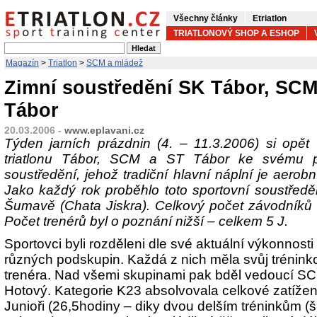
Všechny články
Etriatlon
TRIATLONOVÝ SHOP A ESHOP
Magazín
>
Triatlon
>
SCM a mládež
Zimní soustředění SK Tábor, SCM
Tábor
20.03.2006 -
www.eplavani.cz
Týden jarních prázdnin (4. – 11.3.2006) si opět 
triatlonu Tábor, SCM a ST Tábor ke svému p
soustředění, jehož tradiční hlavní náplní je aerob
Jako každý rok proběhlo toto sportovní soustřed
Šumavě (Chata Jiskra). Celkový počet závodníků s
Počet trenérů byl o poznání nižší – celkem 5 J.
Sportovci byli rozděleni dle své aktuální výkonnosti 
různých podskupin. Každá z nich měla svůj tréninko
trenéra. Nad všemi skupinami pak bděl vedoucí SC
Hotový. Kategorie K23 absolvovala celkové zatížen
Junioři (26,5hodiny – diky dvou delším tréninkům (