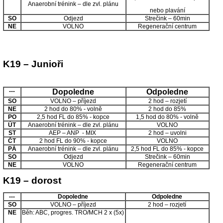
Anaerobní trénink – dle zvl. plánu
nebo plavání
SO
Odjezd
Strečink – 60min
NE
VOLNO
Regenerační centrum
K19 – Junioři
---
Dopoledne
Odpoledne
SO
VOLNO – příjezd
2 hod – rozjetí
NE
2 hod do 80% - volně
2 hod do 85%
PO
2,5 hod FL do 85% - kopce
1,5 hod do 80% - volně
ÚT
Anaerobní trénink – dle zvl. plánu
VOLNO
ST
AEP – ANP - MIX
2 hod – uvolni
ČT
2 hod FL do 90% - kopce
VOLNO
PÁ
Anaerobní trénink – dle zvl. plánu
2,5 hod FL do 85% - kopce
SO
Odjezd
Strečink – 60min
NE
VOLNO
Regenerační centrum
K19 – dorost
---
Dopoledne
Odpoledne
SO
VOLNO – příjezd
2 hod – rozjetí
NE
Běh: ABC, progres. TRO/MCH 2 x (5x)