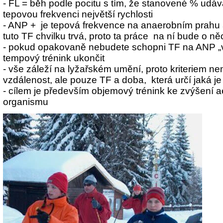
- FL = běh podle pocitu s tím, že stanovené % udá
tepovou frekvenci největší rychlosti
- ANP + je tepová frekvence na anaerobním prahu a
tuto TF chvilku trvá, proto ta práce na ní bude o ně
- pokud opakovaně nebudete schopni TF na ANP „vy
tempový trénink ukončit
- vše záleží na lyžařském umění, proto kriteriem ne
vzdálenost, ale pouze TF a doba, která určí jaká je
- cílem je především objemový trénink ke zvýšení 
organismu