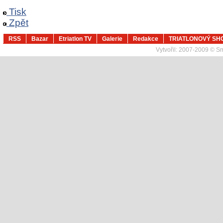
Tisk
Zpět
RSS
Bazar
Etriatlon TV
Galerie
Redakce
TRIATLONOVÝ SH
Vytvořil:
2007-2009 © Sma