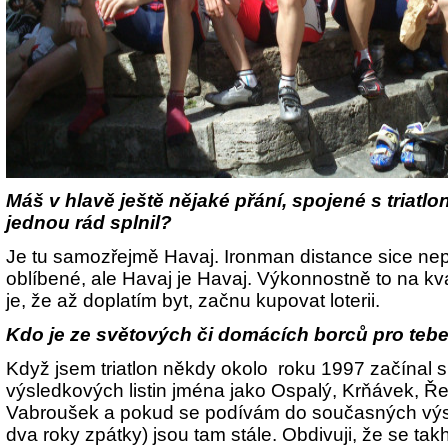
Máš v hlavě ještě nějaké přání, spojené s triatlo
jednou rád splnil?
Je tu samozřejmě Havaj. Ironman distance sice nep
oblíbené, ale Havaj je Havaj. Výkonnostně to na kva
je, že až doplatím byt, začnu kupovat loterii.
Kdo je ze světových či domácích borců pro teb
Když jsem triatlon někdy okolo roku 1997 začínal sl
výsledkových listin jména jako Ospalý, Krňávek, Ře
Vabroušek a pokud se podívám do současných výs
dva roky zpátky) jsou tam stále. Obdivuji, že se tak