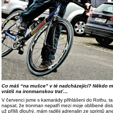
Co máš “na mušce” v té nadcházející? Někdo mi 
vrátíš na ironmanskou trať…
V červenci jsme s kamarády přihlášeni do Rothu, t
napsat, že Ironman nepatří mezi moje oblíbené dis
už příliš dlouhý, mám raději adrenalin ze sprintů an