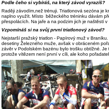
Podle čeho si vybíráš, na který závod vyrazíš?
Raději závodím,než trénuji. Triatlonová sezóna je kr
naplno využít. Místo běžeckého tréninku dávám př
přespolácích. Na jaře a na podzim jich je naštěstí v
Vzpomínáš si na svůj první triatlonový závod?
Nejstarší pražský triatlon - Papírový muž v Braníku
desetiny Železného muže, avšak v obráceném pořa
závěr v Podolském bazénu bylo trošku obtížné. Je t
protože vítězem není první v cíli, ale koho pořadatel