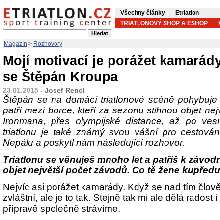
Všechny články
Etriatlon
TRIATLONOVÝ SHOP A ESHOP
Magazín
>
Rozhovory
Mojí motivací je porážet kamarády,
se Štěpán Kroupa
23.01.2015 -
Josef Rendl
Štěpán se na domácí triatlonové scéně pohybuje
patří mezi borce, kteří za sezonu stihnou objet ne
Ironmana, přes olympijské distance, až po ves
triatlonu je také známý svou vášní pro cestován
Nepálu a poskytl nám následující rozhovor.
Triatlonu se věnuješ mnoho let a patříš k závodn
objet největší počet závodů. Co tě žene kupřed
Nejvíc asi porážet kamarády. Když se nad tím člověk
zvláštní, ale je to tak. Stejně tak mi ale dělá radost
přípravě společně strávíme.