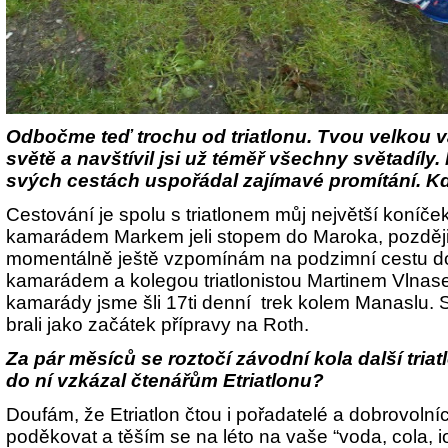
Odbočme teď trochu od triatlonu. Tvou velkou v
světě a navštívil jsi už téměř všechny světadíly. 
svých cestách uspořádal zajímavé promítání. K
Cestování je spolu s triatlonem můj největší koníče
kamarádem Markem jeli stopem do Maroka, později 
momentálně ještě vzpomínám na podzimní cestu do 
kamarádem a kolegou triatlonistou Martinem Vlna
kamarády jsme šli 17ti denní trek kolem Manaslu. 
brali jako začátek přípravy na Roth.
Za pár měsíců se roztočí závodní kola další tri
do ní vzkázal čtenářům Etriatlonu?
Doufám, že Etriatlon čtou i pořadatelé a dobrovolní
poděkovat a těším se na léto na vaše “voda, cola,