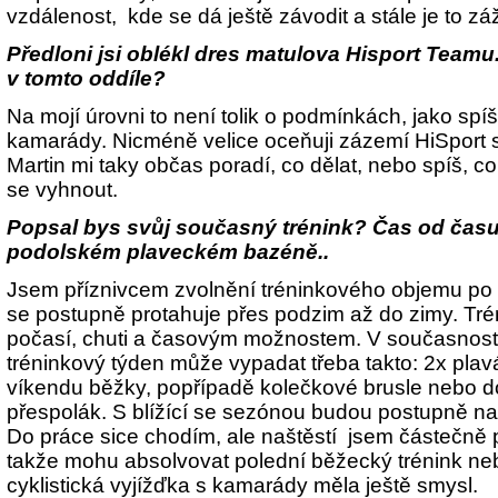
vzdálenost, kde se dá ještě závodit a stále je to záž
Předloni jsi oblékl dres matulova Hisport Team
v tomto oddíle?
Na mojí úrovni to není tolik o podmínkách, jako spí
kamarády. Nicméně velice oceňuji zázemí HiSport 
Martin mi taky občas poradí, co dělat, nebo spíš, 
se vyhnout.
Popsal bys svůj současný trénink? Čas od čas
podolském plaveckém bazéně..
Jsem příznivcem zvolnění tréninkového objemu po 
se postupně protahuje přes podzim až do zimy. Tré
počasí, chuti a časovým možnostem. V současno
tréninkový týden může vypadat třeba takto: 2x plavá
víkendu běžky, popřípadě kolečkové brusle nebo do
přespolák. S blížící se sezónou budou postupně narů
Do práce sice chodím, ale naštěstí jsem částečně
takže mohu absolvovat polední běžecký trénink nebo
cyklistická vyjížďka s kamarády měla ještě smysl.