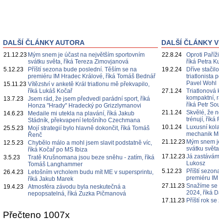
DALŠÍ ČLÁNKY AUTORA
DALŠÍ ČLÁNKY V
21.12.23
Mým snem je účast na největším sportovním
22.8.24
Oproti Paříž
svátku světa, říká Tereza Zimovjanová
říká Petra K
5.12.23
Příští sezona bude poslední. Těším se na
19.2.24
Dříve stačil
premiéru IM Hradec Králové, říká Tomáš Bednář
triatlonista
Pavel Wohl
15.11.23
Vítězství v anketě Král triatlonu mě překvapilo,
říká Lukáš Kočař
27.1.24
Triatlonová
kompaktní, r
13.7.23
Jsem rád, že jsem předvedl parádní sport, říká
říká Petr S
Honza "Hrady" Hradecký po Grizzlymanovi
21.1.24
Skvělé, že n
14.6.23
Medaile mi utekla na plavání, říká Jakub
trénují, ří
Stádník, překvapení letošního Czechmana
10.1.24
Luxusní kola
25.5.23
Mojí strategií bylo hlavně dokončit, říká Tomáš
mechanik Mi
Řenč
21.12.23
Mým snem je
12.5.23
Chybělo málo a mohl jsem slavit podstatně víc,
svátku svět
říká Kočař po MS Ibiza
17.12.23
Já zastávám 
3.5.23
Tratě Krušnomana jsou beze sněhu - zatím, říká
Lukosz
Tomáš Langhammer
5.12.23
Příští sezo
26.4.23
Letošním vrcholem budu mít ME v supersprintu,
premiéru IM
říká Jakub Marek
27.11.23
Snažíme se k
19.4.23
Atmosféra závodu byla neskutečná a
2024, říká 
nepopsatelná, říká Zuzka Pičmanová
17.11.23
Příští rok s
Přečteno 1007x