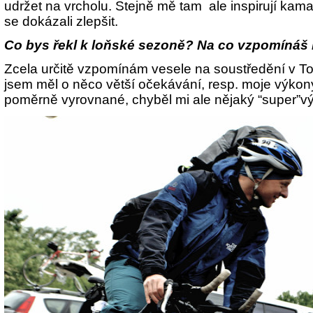
udržet na vrcholu. Stejně mě tam ale inspirují kamar
se dokázali zlepšit.
Co bys řekl k loňské sezoně? Na co vzpomínáš 
Zcela určitě vzpomínám vesele na soustředění v 
jsem měl o něco větší očekávání, resp. moje výkon
poměrně vyrovnané, chyběl mi ale nějaký “super”v