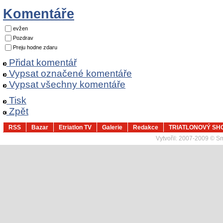
Komentáře
evžen
Pozdrav
Preju hodne zdaru
Přidat komentář
Vypsat označené komentáře
Vypsat všechny komentáře
Tisk
Zpět
RSS
Bazar
Etriatlon TV
Galerie
Redakce
TRIATLONOVÝ SH
Vytvořil:
2007-2009 © Sma