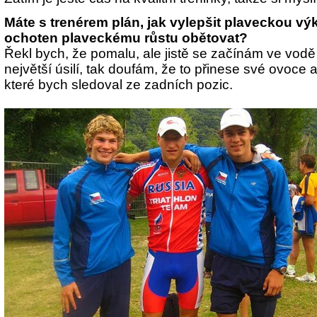
Máte s trenérem plán, jak vylepšit plaveckou vý
ochoten plaveckému růstu obětovat?
Řekl bych, že pomalu, ale jistě se začínám ve vodě
největší úsilí, tak doufám, že to přinese své ovoce
které bych sledoval ze zadních pozic.