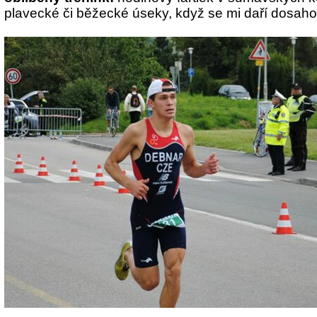
plavecké či běžecké úseky, když se mi daří dosahov