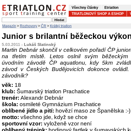
Všechny články
Etriatlon
TRIATLONOVÝ SHOP A ESHOP
Magazín
>
Rozhovory
>
ČR
>
Krátký triatlon
Junior s brilantní běžeckou výko
5.03.2011 -
Lukáš Slatinský
Martin Debnár skončil v celkovém pořadí ČP junio
na třetím místě. Letos oslnil svým běžecký
úvodním závodě ČP aquatlonu, kdy 5km zvlád
závod v Českých Budějovicích dokonce ovládl.
závodník?
věk:
18
klub:
Šumavský triatlon Prachatice
trenér:
Alexandr Debnár
škola:
osmileté Gymnázium Prachatice
oblíbené jídlo a pití:
hovězí maso ze Španělska :-)
motto:
všechno jde, když se chce
sportovní vzor:
vyloženě vzor není
oblíbený trénink:
hodinový fartlek v šumavských k