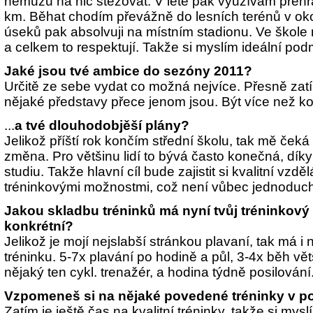
nemůžu na nic stěžovat. V létě pak využívám přeh
km. Běhat chodím převážně do lesních terénů v okol
úseků pak absolvuji na místním stadionu. Ve škole m
a celkem to respektují. Takže si myslím ideální pod
Jaké jsou tvé ambice do sezóny 2011?
Určitě ze sebe vydat co možná nejvíce. Přesně zatí
nějaké představy přece jenom jsou. Být více než 
...
a tvé dlouhodobjěší plány?
Jelikož příští rok končím střední školu, tak mě če
změna. Pro většinu lidí to bývá často konečná, dí
studiu. Takže hlavní cíl bude zajistit si kvalitní vzděl
tréninkovými možnostmi, což není vůbec jednoduc
Jakou skladbu tréninků má nyní tvůj tréninkový
konkrétní?
Jelikož je mojí nejslabší stránkou plavaní, tak má i 
tréninku. 5-7x plavání po hodině a půl, 3-4x běh vě
nějaký ten cykl. trenažér, a hodina týdně posilování
Vzpomeneš si na nějaké povedené tréninky v p
Zatím je ještě čas na kvalitní tréninky, takže si mysl