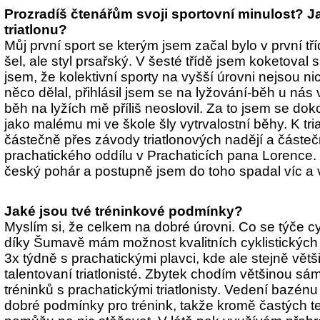
Prozradíš čtenářům svoji sportovní minulost? Jak
triatlonu?
Můj první sport se kterým jsem začal bylo v první tří
šel, ale styl prsařský. V šesté třídě jsem koketoval s 
jsem, že kolektivní sporty na vyšší úrovni nejsou ni
něco dělal, přihlásil jsem se na lyžování-běh u nás
běh na lyžích mě příliš neoslovil. Za to jsem se dok
jako malému mi ve škole šly vytrvalostní běhy. K tri
částečně přes závody triatlonových nadějí a částe
prachatického oddílu v Prachaticích pana Lorence. 
český pohár a postupně jsem do toho spadal víc a v
Jaké jsou tvé tréninkové podmínky?
Myslím si, že celkem na dobré úrovni. Co se týče cyk
díky Šumavě mám možnost kvalitních cyklistických 
3x týdně s prachatickými plavci, kde ale stejně větši
talentovaní triatlonisté. Zbytek chodím většinou sá
tréninků s prachatickými triatlonisty. Vedení bazén
dobré podmínky pro trénink, takže kromě častých t