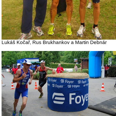
Lukáš Kočař, Rus Brukhankov a Martin Debnár