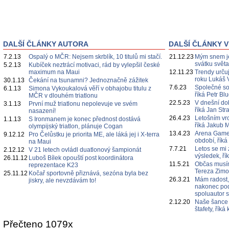
DALŠÍ ČLÁNKY AUTORA
DALŠÍ ČLÁNKY V
7.2.13
Ospalý o MČR: Nejsem skrblík, 10 titulů mi stačí.
21.12.23
Mým snem je
svátku svět
5.2.13
Kubíček neztrácí motivaci, rád by vylepšil české
maximum na Maui
12.11.23
Trendy určuj
roku Lukáš 
30.1.13
Čekání na tsunamni? Jednoznačně zážitek
7.6.23
Společné s
6.1.13
Simona Vykoukalová věří v obhajobu titulu z
říká Petr Bl
MČR v dlouhém triatlonu
22.5.23
V dnešní do
3.1.13
První muž triatlonu nepolevuje ve svém
říká Jan Str
nasazení!
26.4.23
Letošním vr
1.1.13
S Ironmanem je konec přednost dostává
říká Jakub 
olympijský triatlon, plánuje Cogan
13.4.23
Arena Games
9.12.12
Pro Čelůstku je priorita ME, ale láká jej i X-terra
období, říká
na Maui
7.7.21
Letos se mi 
2.12.12
V 21 letech ovládl duatlonový šampionát
výsledek, ří
26.11.12
Luboš Bílek opouští post koordinátora
11.5.21
Občas musím
reprezentace K23
Tereza Zim
25.11.12
Kočař sportovně přiznává, sezóna byla bez
26.3.21
Mám radost,
jiskry, ale nevzdávám to!
nakonec poda
spoluautor 
2.12.20
Naše šance 
štafety, řík
Přečteno 1079x