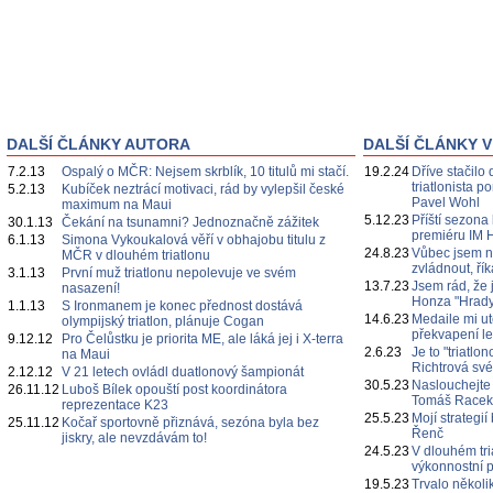
DALŠÍ ČLÁNKY AUTORA
DALŠÍ ČLÁNKY V
7.2.13
Ospalý o MČR: Nejsem skrblík, 10 titulů mi stačí.
19.2.24
Dříve stačilo 
triatlonista 
5.2.13
Kubíček neztrácí motivaci, rád by vylepšil české
Pavel Wohl
maximum na Maui
5.12.23
Příští sezona
30.1.13
Čekání na tsunamni? Jednoznačně zážitek
premiéru IM 
6.1.13
Simona Vykoukalová věří v obhajobu titulu z
24.8.23
Vůbec jsem n
MČR v dlouhém triatlonu
zvládnout, ří
3.1.13
První muž triatlonu nepolevuje ve svém
13.7.23
Jsem rád, že 
nasazení!
Honza "Hrady
1.1.13
S Ironmanem je konec přednost dostává
14.6.23
Medaile mi ut
olympijský triatlon, plánuje Cogan
překvapení l
9.12.12
Pro Čelůstku je priorita ME, ale láká jej i X-terra
2.6.23
Je to "triatl
na Maui
Richtrová své
2.12.12
V 21 letech ovládl duatlonový šampionát
30.5.23
Naslouchejte
26.11.12
Luboš Bílek opouští post koordinátora
Tomáš Race
reprezentace K23
25.5.23
Mojí strategi
25.11.12
Kočař sportovně přiznává, sezóna byla bez
Řenč
jiskry, ale nevzdávám to!
24.5.23
V dlouhém tri
výkonnostní p
19.5.23
Trvalo několi