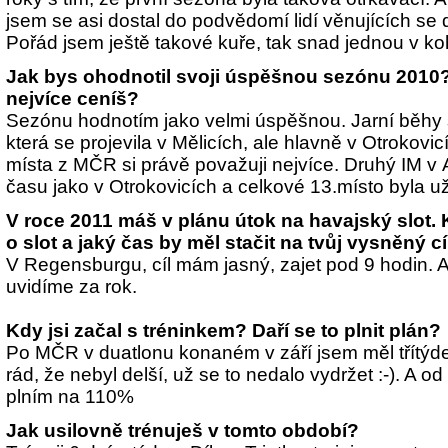
jsem se asi dostal do podvědomí lidí věnujících se 
Pořád jsem ještě takové kuře, tak snad jednou v koho
Jak bys ohodnotil svoji úspěšnou sezónu 2010?
nejvíce ceníš?
Sezónu hodnotím jako velmi úspěšnou. Jarní běhy 
která se projevila v Mělicích, ale hlavně v Otrokovi
místa z MČR si právě považuji nejvíce. Druhý IM v A
času jako v Otrokovicích a celkové 13.místo byla už
V roce 2011 máš v plánu útok na havajský slot. 
o slot a jaký čas by měl stačit na tvůj vysněný cí
V Regensburgu, cíl mám jasný, zajet pod 9 hodin. A 
uvidíme za rok.
Kdy jsi začal s tréninkem? Daří se to plnit plán?
Po MČR v duatlonu konaném v září jsem měl třítýd
rád, že nebyl delší, už se to nedalo vydržet :-). A 
plním na 110%
Jak usilovně trénuješ v tomto období?