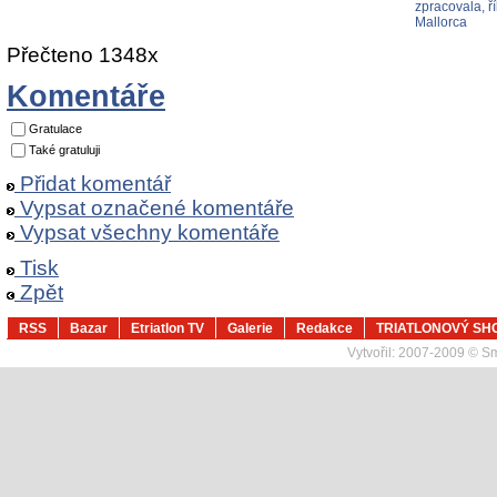
zpracovala, ř
Mallorca
Přečteno 1348x
Komentáře
Gratulace
Také gratuluji
Přidat komentář
Vypsat označené komentáře
Vypsat všechny komentáře
Tisk
Zpět
RSS
Bazar
Etriatlon TV
Galerie
Redakce
TRIATLONOVÝ SH
Vytvořil:
2007-2009 © Sma