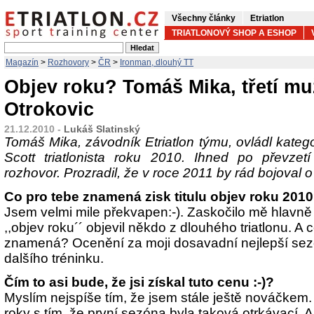
Všechny články
Etriatlon
TRIATLONOVÝ SHOP A ESHOP
Magazín
>
Rozhovory
>
ČR
>
Ironman, dlouhý TT
Objev roku? Tomáš Mika, třetí mu
Otrokovic
21.12.2010 -
Lukáš Slatinský
Tomáš Mika, závodník Etriatlon týmu, ovládl katego
Scott triatlonista roku 2010. Ihned po převze
rozhovor. Prozradil, že v roce 2011 by rád bojoval o
Co pro tebe znamená zisk titulu objev roku 201
Jsem velmi mile překvapen:-). Zaskočilo mě hlavně 
,,objev roku´´ objevil někdo z dlouhého triatlonu. A c
znamená? Ocenění za moji dosavadní nejlepší sez
dalšího tréninku.
Čím to asi bude, že jsi získal tuto cenu
:-)
?
Myslím nejspíše tím, že jsem stále ještě nováčkem. 
roky s tím, že první sezóna byla taková otrkávací. A