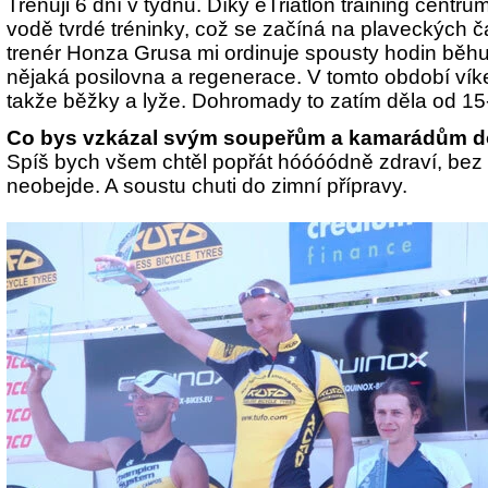
Trénuji 6 dní v týdnu. Díky eTriatlon training cent
vodě tvrdé tréninky, což se začíná na plaveckých č
trenér Honza Grusa mi ordinuje spousty hodin běhu 
nějaká posilovna a regenerace. V tomto období vík
takže běžky a lyže.
Dohromady to zatím děla od 15
Co bys vzkázal svým soupeřům a kamarádům d
Spíš bych všem chtěl popřát hóóóódně zdraví, bez 
neobejde. A soustu chuti do zimní přípravy.