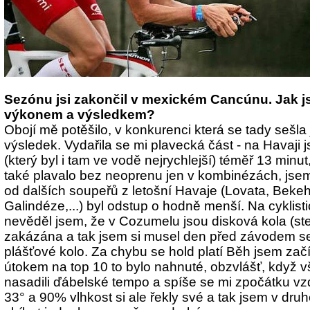
Sezónu jsi zakončil v mexickém Cancúnu. Jak j
výkonem a výsledkem?
Obojí mě potěšilo, v konkurenci která se tady sešla 
výsledek. Vydařila se mi plavecká část - na Havaji 
(který byl i tam ve vodě nejrychlejší) téměř 13 minu
také plavalo bez neoprenu jen v kombinézách, jsem 
od dalších soupeřů z letošní Havaje (Lovata, Bekeho
Galindéze,...) byl odstup o hodně menší. Na cyklistic
nevěděl jsem, že v Cozumelu jsou disková kola (ste
zakázána a tak jsem si musel den před závodem se
plášťové kolo. Za chybu se hold platí Běh jsem začí
útokem na top 10 to bylo nahnuté, obzvlášť, když 
nasadili ďábelské tempo a spíše se mi zpočátku vzd
33° a 90% vlhkost si ale řekly své a tak jsem v dru