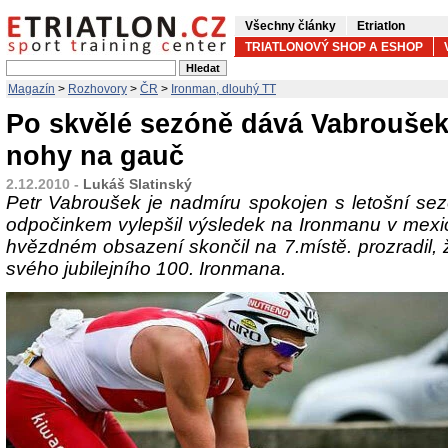
Všechny články
Etriatlon
TRIATLONOVÝ SHOP A ESHOP
Magazín
>
Rozhovory
>
ČR
>
Ironman, dlouhý TT
Po skvělé sezóně dává Vabroušek
nohy na gauč
2.12.2010 -
Lukáš Slatinský
Petr Vabroušek je nadmíru spokojen s letošní s
odpočinkem vylepšil výsledek na Ironmanu v mex
hvězdném obsazení skončil na 7.místě. prozradil, že
svého jubilejního 100. Ironmana.