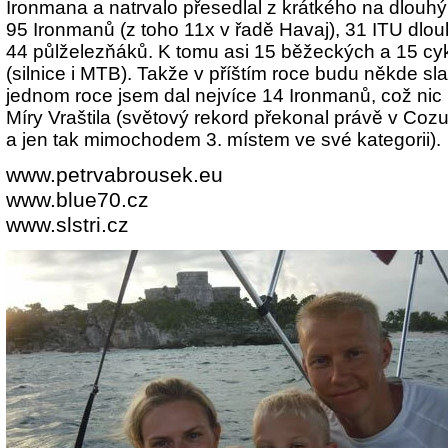
Ironmana a natrvalo přesedlal z krátkého na dlouhý 
95 Ironmanů (z toho 11x v řadě Havaj), 31 ITU dlo
44 půlželezňáků. K tomu asi 15 běžeckých a 15 cyk
(silnice i MTB). Takže v příštím roce budu někde slav
jednom roce jsem dal nejvíce 14 Ironmanů, což nic 
Míry Vraštila (světový rekord překonal právě v Coz
a jen tak mimochodem 3. místem ve své kategorii).
www.petrvabrousek.eu
www.blue70.cz
www.slstri.cz