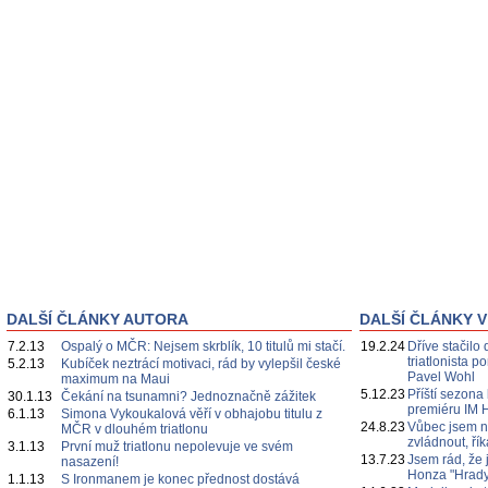
DALŠÍ ČLÁNKY AUTORA
DALŠÍ ČLÁNKY V
7.2.13
Ospalý o MČR: Nejsem skrblík, 10 titulů mi stačí.
19.2.24
Dříve stačilo 
triatlonista 
5.2.13
Kubíček neztrácí motivaci, rád by vylepšil české
Pavel Wohl
maximum na Maui
5.12.23
Příští sezona
30.1.13
Čekání na tsunamni? Jednoznačně zážitek
premiéru IM 
6.1.13
Simona Vykoukalová věří v obhajobu titulu z
24.8.23
Vůbec jsem n
MČR v dlouhém triatlonu
zvládnout, ří
3.1.13
První muž triatlonu nepolevuje ve svém
13.7.23
Jsem rád, že 
nasazení!
Honza "Hrady
1.1.13
S Ironmanem je konec přednost dostává