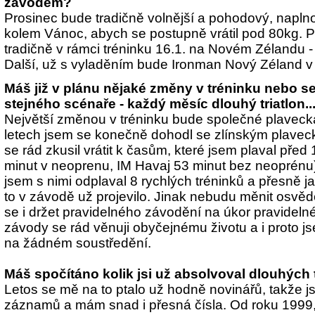
závodem?
Prosinec bude tradičně volnější a pohodový, napln
kolem Vánoc, abych se postupně vrátil pod 80kg. P
tradičně v rámci tréninku 16.1. na Novém Zélandu 
Další, už s vyladěním bude Ironman Nový Zéland v
Máš již v plánu nějaké změny v tréninku nebo s
stejného scénaře - každý měsíc dlouhý triatlon..
Největší změnou v tréninku bude společné plavecká
letech jsem se konečně dohodl se zlínským plavec
se rád zkusil vrátit k časům, které jsem plaval před 1
minut v neoprenu, IM Havaj 53 minut bez neoprén
jsem s nimi odplaval 8 rychlých tréninků a přesně j
to v závodě už projevilo. Jinak nebudu měnit osvě
se i držet pravidelného závodění na úkor pravideln
závody se rád věnuji obyčejnému životu a i proto j
na žádném soustředění.
Máš spočítáno kolik jsi už absolvoval dlouhých 
Letos se mě na to ptalo už hodně novinářů, takže 
záznamů a mám snad i přesná čísla. Od roku 1999, 