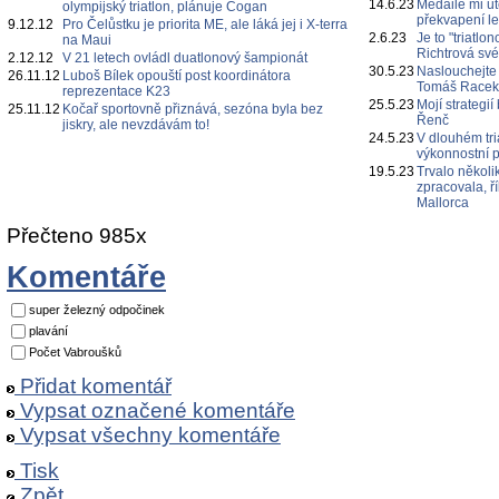
14.6.23
Medaile mi ut
olympijský triatlon, plánuje Cogan
překvapení l
9.12.12
Pro Čelůstku je priorita ME, ale láká jej i X-terra
2.6.23
Je to "triatl
na Maui
Richtrová své
2.12.12
V 21 letech ovládl duatlonový šampionát
30.5.23
Naslouchejte
26.11.12
Luboš Bílek opouští post koordinátora
Tomáš Race
reprezentace K23
25.5.23
Mojí strategi
25.11.12
Kočař sportovně přiznává, sezóna byla bez
Řenč
jiskry, ale nevzdávám to!
24.5.23
V dlouhém tri
výkonnostní p
19.5.23
Trvalo několi
zpracovala, ř
Mallorca
Přečteno 985x
Komentáře
super železný odpočinek
plavání
Počet Vabroušků
Přidat komentář
Vypsat označené komentáře
Vypsat všechny komentáře
Tisk
Zpět