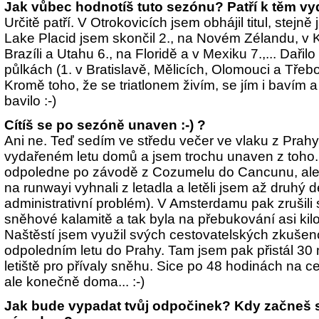
Jak vůbec hodnotíš tuto sezónu? Patří k těm v
Určitě patří. V Otrokovicích jsem obhájil titul, stejn
Lake Placid jsem skončil 2., na Novém Zélandu, v 
Brazíli a Utahu 6., na Floridě a v Mexiku 7.,... Dařil
půlkách (1. v Bratislavě, Mělicích, Olomouci a Třeb
Kromě toho, že se triatlonem živím, se jím i bavím a
bavilo :-)
Cítíš se po sezóně unaven :-) ?
Ani ne. Teď sedím ve středu večer ve vlaku z Prah
vydařeném letu domů a jsem trochu unaven z toho.
odpoledne po závodě z Cozumelu do Cancunu, ale
na runwayi vyhnali z letadla a letěli jsem až druhý
administrativní problém). V Amsterdamu pak zrušili 
sněhové kalamitě a tak byla na přebukování asi kil
Naštěstí jsem využil svých cestovatelských zkušeno
odpoledním letu do Prahy. Tam jsem pak přistál 30
letiště pro přívaly sněhu. Sice po 48 hodinách na c
ale konečně doma... :-)
Jak bude vypadat tvůj odpočinek? Kdy začneš 