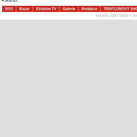
RSS
Bazar
Etriatlon TV
Galerie
Redakce
TRIATLONOVÝ SH
Vytvořil:
2007-2009 © Sma