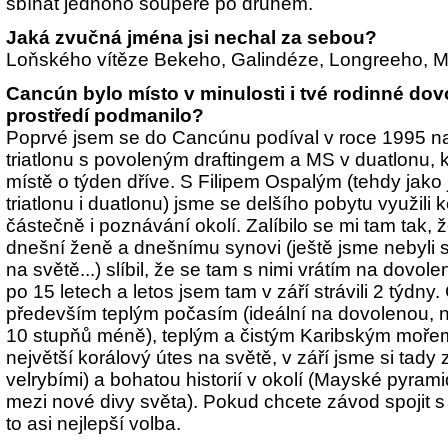
sbíhat jednoho soupeře po druhém.
Jaká zvučná jména jsi nechal za sebou?
Loňského vítěze Bekeho, Galindéze, Longreeho, Ma
Cancún bylo místo v minulosti i tvé rodinné dov
prostředí podmanilo?
Poprvé jsem se do Cancúnu podíval v roce 1995 n
triatlonu s povoleným draftingem a MS v duatlonu
místě o týden dříve. S Filipem Ospalým (tehdy jako j
triatlonu i duatlonu) jsme se delšího pobytu využili 
částečně i poznávání okolí. Zalíbilo se mi tam tak,
dnešní ženě a dnešnímu synovi (ještě jsme nebyli svo
na světě...) slíbil, že se tam s nimi vrátím na dovole
po 15 letech a letos jsem tam v září strávili 2 týdny.
především teplým počasím (ideální na dovolenou, n
10 stupňů méně), teplým a čistým Karibským mořem
největší korálový útes na světě, v září jsme si tady 
velrybími) a bohatou historií v okolí (Mayské pyramid
mezi nové divy světa). Pokud chcete závod spojit s
to asi nejlepší volba.