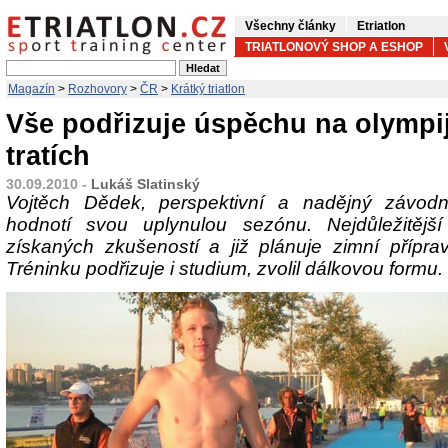
Všechny články
Etriatlon
TRIATLONOVÝ SHOP A ESHOP
Magazín
>
Rozhovory
>
ČR
>
Krátký triatlon
Vše podřizuje úspěchu na olympi
tratích
30.09.2010 -
Lukáš Slatinský
Vojtěch Dědek, perspektivní a nadějný závodn
hodnotí svou uplynulou sezónu. Nejdůležitějš
získaných zkušeností a již plánuje zimní přípra
Tréninku podřizuje i studium, zvolil dálkovou formu.