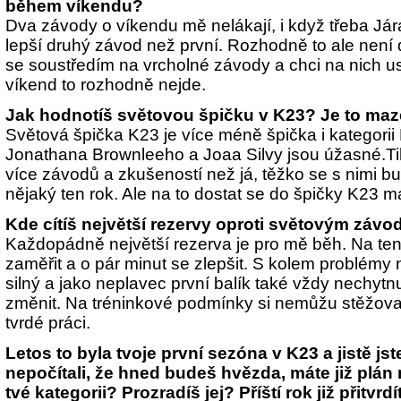
během víkendu?
Dva závody o víkendu mě nelákají, i když třeba Jára
lepší druhý závod než první. Rozhodně to ale není 
se soustředím na vrcholné závody a chci na nich 
víkend to rozhodně nejde.
Jak hodnotíš světovou špičku v K23? Je to ma
Světová špička K23 je více méně špička i kategorii
Jonathana Brownleeho a Joaa Silvy jsou úžasné.Tihl
více závodů a zkušeností než já, těžko se s nimi b
nějaký ten rok. Ale na to dostat se do špičky K23 mám
Kde cítíš největší rezervy oproti světovým záv
Každopádně největší rezerva je pro mě běh. Na ten 
zaměřit a o pár minut se zlepšit. S kolem problémy
silný a jako neplavec první balík také vždy nechytn
změnit. Na tréninkové podmínky si nemůžu stěžovat
tvrdé práci.
Letos to byla tvoje první sezóna v K23 a jistě js
nepočítali, že hned budeš hvězda, máte již plán
tvé kategorii? Prozradíš jej? Příští rok již přitvrdí