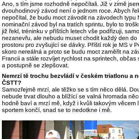
Ano, s tím jsme rozhodně nepočítali. Již v zimě js
dvouhodinový závod není o jednom roce. Abych řek
nepočítal, že budu moct závodit na závodech typu 
nominační závod byl na tratích sprintu, bylo to tro
již řekl, tréninku v příštích letech vše podřizuji, sa
nezanevřu, ale nebudu muset chodit každý den do l
prostoru pro zvyšující se dávky. Příští rok je MS v 
skoro nereálná a proto se budu moct zaměřit na z
Francii a stále rozvíjet rychlost na sprintech, občas
a postupně se zlepšovat.
Nemrzí tě trochu bezvládí v českém triatlonu a 
ČSTT?
Samozřejmě mrzí, ale těžko se s tím něco dělá. Do
nebude trvat dlouho a blížící se valná hromada něc
hodně baví a mrzí mě, když i kvůli takovým věcem 
sportem končí, snad se to nedotkne i mě.