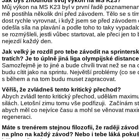
Jak bys zhodnotil svůj výkon na MS K23?
Můj výkon na MS K23 byl v první řadě poznamenan
mě postihla několik dní před závodem. Tělo se s t
dost rychle vyrovnat, i když jsem se před závodem cí
odešla síla na plavání a podle toho to taky vypadal
se rozmýšleli, jestli vůbec startovat, ale přeci jen t
nejezdí každý den.
Jak velký je rozdíl pro tebe závodit na sprinter
tratích? Je to úplně jiná liga olympijské distanc
Samozřejmě je to jiné a bude chvíli trvat než se na 
budu cítit jako na sprintu. Největší problémy (co se
s během a na tom budu muset zapracovat.
Věříš, že zvládneš tento kritický přechod?
Abych zvládl tento kritický přechod, udělám maxi
silách. Letošní zimu tomu vše podřizuji. Začínám 
abych měl co nejvíce času a mohl se věnovat maxi
regeneraci.
Máte s trenérem stejnou filozofii, že raději závo
na plno na každý závod? Nebo i tebe láká poku