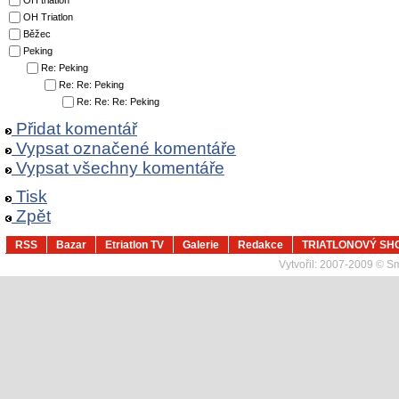
OH triatlon
OH Triatlon
Běžec
Peking
Re: Peking
Re: Re: Peking
Re: Re: Re: Peking
Přidat komentář
Vypsat označené komentáře
Vypsat všechny komentáře
Tisk
Zpět
RSS
Bazar
Etriatlon TV
Galerie
Redakce
TRIATLONOVÝ SH
Vytvořil:
2007-2009 © Sma