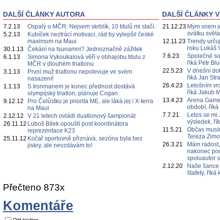
DALŠÍ ČLÁNKY AUTORA
DALŠÍ ČLÁNKY V
7.2.13
Ospalý o MČR: Nejsem skrblík, 10 titulů mi stačí.
21.12.23
Mým snem je
svátku svět
5.2.13
Kubíček neztrácí motivaci, rád by vylepšil české
maximum na Maui
12.11.23
Trendy určuj
roku Lukáš 
30.1.13
Čekání na tsunamni? Jednoznačně zážitek
7.6.23
Společné s
6.1.13
Simona Vykoukalová věří v obhajobu titulu z
říká Petr Bl
MČR v dlouhém triatlonu
22.5.23
V dnešní do
3.1.13
První muž triatlonu nepolevuje ve svém
říká Jan Str
nasazení!
26.4.23
Letošním vr
1.1.13
S Ironmanem je konec přednost dostává
říká Jakub 
olympijský triatlon, plánuje Cogan
13.4.23
Arena Games
9.12.12
Pro Čelůstku je priorita ME, ale láká jej i X-terra
období, říká
na Maui
7.7.21
Letos se mi 
2.12.12
V 21 letech ovládl duatlonový šampionát
výsledek, ří
26.11.12
Luboš Bílek opouští post koordinátora
11.5.21
Občas musím
reprezentace K23
Tereza Zim
25.11.12
Kočař sportovně přiznává, sezóna byla bez
26.3.21
Mám radost,
jiskry, ale nevzdávám to!
nakonec poda
spoluautor 
2.12.20
Naše šance 
štafety, řík
Přečteno 873x
Komentáře