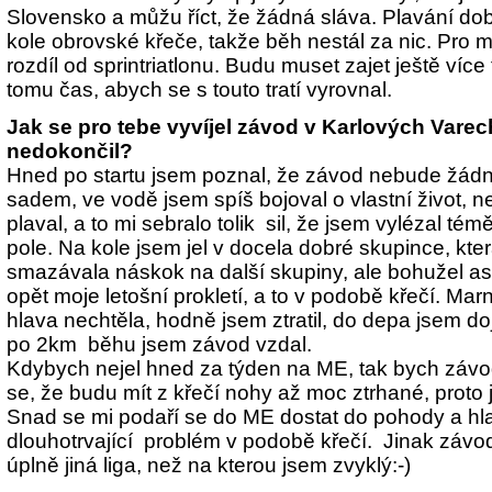
Slovensko a můžu říct, že žádná sláva. Plavání dob
kole obrovské křeče, takže běh nestál za nic. Pro m
rozdíl od sprintriatlonu. Budu muset zajet ještě víc
tomu čas, abych se s touto tratí vyrovnal.
Jak se pro tebe vyvíjel závod v Karlových Varec
nedokončil?
Hned po startu jsem poznal, že závod nebude žád
sadem, ve vodě jsem spíš bojoval o vlastní život, 
plaval, a to mi sebralo tolik sil, že jsem vylézal tém
pole. Na kole jsem jel v docela dobré skupince, kt
smazávala náskok na další skupiny, ale bohužel asi
opět moje letošní prokletí, a to v podobě křečí. Mar
hlava nechtěla, hodně jsem ztratil, do depa jsem do
po 2km běhu jsem závod vzdal.
Kdybych nejel hned za týden na ME, tak bych závod
se, že budu mít z křečí nohy až moc ztrhané, proto j
Snad se mi podaří se do ME dostat do pohody a hl
dlouhotrvající problém v podobě křečí. Jinak závod 
úplně jiná liga, než na kterou jsem zvyklý:-)