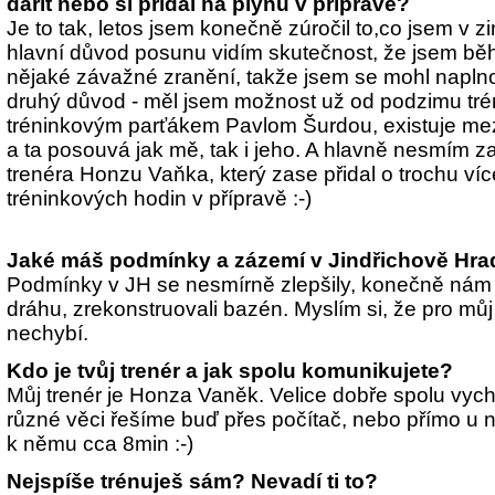
dařit nebo si přidal na plynu v přípravě?
Je to tak, letos jsem konečně zúročil to,co jsem v 
hlavní důvod posunu vidím skutečnost, že jsem bě
nějaké závažné zranění, takže jsem se mohl naplno
druhý důvod - měl jsem možnost už od podzimu tr
tréninkovým parťákem Pavlom Šurdou, existuje mezi 
a ta posouvá jak mě, tak i jeho. A hlavně nesmím
trenéra Honzu Vaňka, který zase přidal o trochu víc
tréninkových hodin v přípravě :-)
Jaké máš podmínky a zázemí v Jindřichově Hra
Podmínky v JH se nesmírně zlepšily, konečně nám p
dráhu, zrekonstruovali bazén. Myslím si, že pro můj 
nechybí.
Kdo je tvůj trenér a jak spolu komunikujete?
Můj trenér je Honza Vaněk. Velice dobře spolu vyc
různé věci řešíme buď přes počítač, nebo přímo u
k němu cca 8min :-)
Nejspíše trénuješ sám? Nevadí ti to?