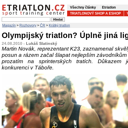
Všechny články
Etriatlon
TRIATLONOVÝ SHOP A ESHOP
Magazín
>
Rozhovory
>
ČR
>
Krátký triatlon
Olympijský triatlon? Úplně jiná li
24.08.2010 -
Lukáš Slatinský
Martin Novák, reprezentant K23, zaznamenal skvěl
posun a rázem začal šlapat nejlepším závodníkům 
prozatím na sprinterských tratích. Důkazem 
konkurenci v Táboře.