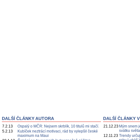
DALŠÍ ČLÁNKY AUTORA
DALŠÍ ČLÁNKY V
7.2.13
Ospalý o MČR: Nejsem skrblík, 10 titulů mi stačí.
21.12.23
Mým snem je
svátku svět
5.2.13
Kubíček neztrácí motivaci, rád by vylepšil české
maximum na Maui
12.11.23
Trendy určuj