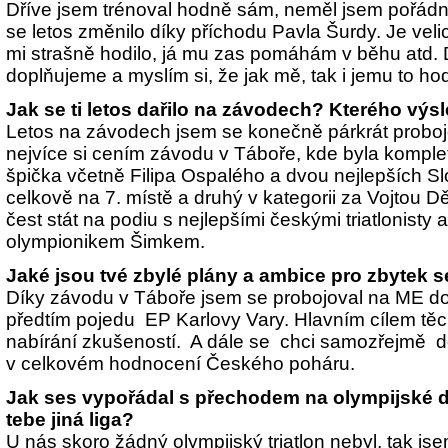
Dříve jsem trénoval hodně sám, neměl jsem pořádně
se letos změnilo díky příchodu Pavla Šurdy. Je veli
mi strašně hodilo, já mu zas pomáhám v běhu atd.
doplňujeme a myslím si, že jak mě, tak i jemu to h
Jak se ti letos dařilo na závodech? Kterého výs
Letos na závodech jsem se konečně párkrát probojov
nejvíce si cením závodu v Táboře, kde byla komplet
špička včetně Filipa Ospalého a dvou nejlepších Sl
celkově na 7. místě a druhý v kategorii za Vojtou 
čest stát na podiu s nejlepšími českými triatlonisty
olympionikem Šimkem.
Jaké jsou tvé zbylé plány a ambice pro zbytek 
Díky závodu v Táboře jsem se probojoval na ME do
předtím pojedu EP Karlovy Vary. Hlavním cílem tě
nabírání zkušeností. A dále se chci samozřejmě d
v celkovém hodnocení Českého poháru.
Jak ses vypořádal s přechodem na olympijské d
tebe jiná liga?
U nás skoro žádný olympijský triatlon nebyl, tak js