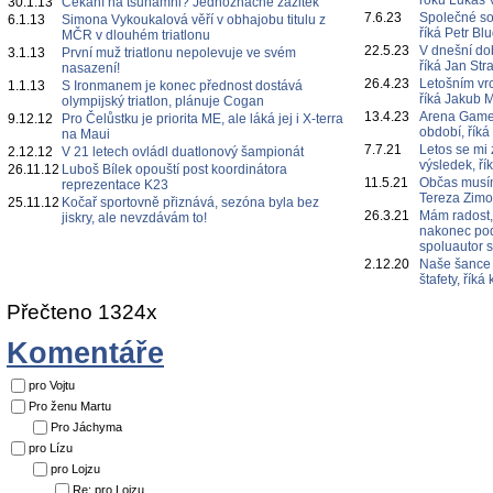
roku Lukáš 
30.1.13
Čekání na tsunamni? Jednoznačně zážitek
7.6.23
Společné s
6.1.13
Simona Vykoukalová věří v obhajobu titulu z
říká Petr Bl
MČR v dlouhém triatlonu
22.5.23
V dnešní do
3.1.13
První muž triatlonu nepolevuje ve svém
říká Jan Str
nasazení!
26.4.23
Letošním vr
1.1.13
S Ironmanem je konec přednost dostává
říká Jakub 
olympijský triatlon, plánuje Cogan
13.4.23
Arena Games
9.12.12
Pro Čelůstku je priorita ME, ale láká jej i X-terra
období, říká
na Maui
7.7.21
Letos se mi 
2.12.12
V 21 letech ovládl duatlonový šampionát
výsledek, ří
26.11.12
Luboš Bílek opouští post koordinátora
11.5.21
Občas musím
reprezentace K23
Tereza Zim
25.11.12
Kočař sportovně přiznává, sezóna byla bez
26.3.21
Mám radost,
jiskry, ale nevzdávám to!
nakonec poda
spoluautor 
2.12.20
Naše šance 
štafety, řík
Přečteno 1324x
Komentáře
pro Vojtu
Pro ženu Martu
Pro Jáchyma
pro Lízu
pro Lojzu
Re: pro Lojzu