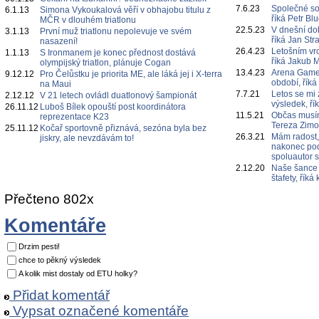
7.6.23
Společné s
6.1.13
Simona Vykoukalová věří v obhajobu titulu z
říká Petr Bl
MČR v dlouhém triatlonu
22.5.23
V dnešní do
3.1.13
První muž triatlonu nepolevuje ve svém
říká Jan Str
nasazení!
26.4.23
Letošním vr
1.1.13
S Ironmanem je konec přednost dostává
říká Jakub 
olympijský triatlon, plánuje Cogan
13.4.23
Arena Games
9.12.12
Pro Čelůstku je priorita ME, ale láká jej i X-terra
období, říká
na Maui
7.7.21
Letos se mi 
2.12.12
V 21 letech ovládl duatlonový šampionát
výsledek, ří
26.11.12
Luboš Bílek opouští post koordinátora
11.5.21
Občas musím
reprezentace K23
Tereza Zim
25.11.12
Kočař sportovně přiznává, sezóna byla bez
26.3.21
Mám radost,
jiskry, ale nevzdávám to!
nakonec poda
spoluautor 
2.12.20
Naše šance 
štafety, řík
Přečteno 802x
Komentáře
Drzim pesti!
chce to pěkný výsledek
A kolik mist dostaly od ETU holky?
Přidat komentář
Vypsat označené komentáře