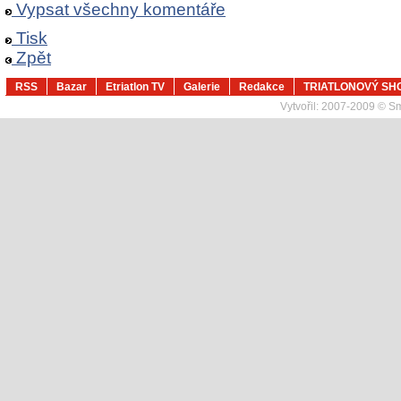
Vypsat všechny komentáře
Tisk
Zpět
RSS
Bazar
Etriatlon TV
Galerie
Redakce
TRIATLONOVÝ SH
Vytvořil:
2007-2009 © Sma