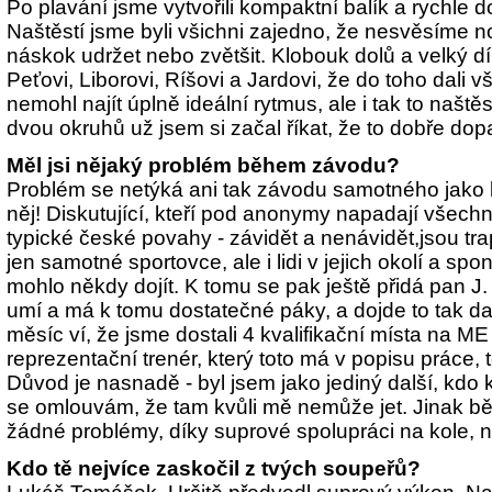
Po plavání jsme vytvořili kompaktní balík a rychle do
Naštěstí jsme byli všichni zajedno, že nesvěsíme n
náskok udržet nebo zvětšit. Klobouk dolů a velký d
Peťovi, Liborovi, Ríšovi a Jardovi, že do toho dali
nemohl najít úplně ideální rytmus, ale i tak to naště
dvou okruhů už jsem si začal říkat, že to dobře do
Měl jsi nějaký problém během závodu?
Problém se netýká ani tak závodu samotného jako li
něj! Diskutující, kteří pod anonymy napadají všech
typické české povahy - závidět a nenávidět,jsou tra
jen samotné sportovce, ale i lidi v jejich okolí a sp
mohlo někdy dojít. K tomu se pak ještě přidá pan J. 
umí a má k tomu dostatečné páky, a dojde to tak d
měsíc ví, že jsme dostali 4 kvalifikační místa na M
reprezentační trenér, který toto má v popisu práce,
Důvod je nasnadě - byl jsem jako jediný další, kdo kr
se omlouvám, že tam kvůli mě nemůže jet. Jinak 
žádné problémy, díky suprové spolupráci na kole, n
Kdo tě nejvíce zaskočil z tvých soupeřů?