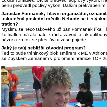
Lukáš Tomášek. Určitě předvedl suprový výkon. Na k
běhu předvedl poctivý výkon. Dalším překvapením b
Jaroslav Formánek, hlavní organizátor, oznámil,
uskutečnil poslední ročník. Nebude se ti stýsk
tratích?
Myslím, že něco takového už pan Formánek říkal i 
že triatlon má ale natolik rád a závod je tak oblíben
názor a za rok se přes lávku zase pojede.
Jaký je tvůj nebližší závodní program?
Teď to bude tréninkový blok směrem k ME v Athlon
se Zbyškem Zemanem v prolomení hranice TOP 20.