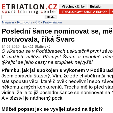
Všechny články
Etriatlon
TRIATLONOVÝ SHOP A ESHOP
Magazín
>
Rozhovory
>
ČR
>
Krátký triatlon
Poslední šance nominovat se, mě
motivovala, říká Švarc
14.06.2010 -
Lukáš Slatinský
O víkendu se v Poděbradech uskutečnil první závod
V mužích zvítězil Přemysl Švarc a ochotně ná
týkající se jeho cesty na stupínek nejvyšší.
Přemku, jak jsi spokojen s výkonem v Poděbra
Jsem opravdu šťastný. Vím, že zde chyběli naši nejl
stát spoustu věcí, které člověk neovlivní nebo záv
někomu z mých konkurentů. Trochu mě to před star
vidina, že je to již poslední šance se nominovat na
A vítězství je nádherný pocit.
Můžeš popsat jak se vyvíjel závod na špici?