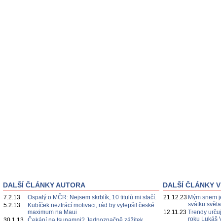
DALŠÍ ČLÁNKY AUTORA
DALŠÍ ČLÁNKY V
7.2.13
Ospalý o MČR: Nejsem skrblík, 10 titulů mi stačí.
21.12.23
Mým snem je
svátku svět
5.2.13
Kubíček neztrácí motivaci, rád by vylepšil české
maximum na Maui
12.11.23
Trendy určuj
roku Lukáš 
30.1.13
Čekání na tsunamni? Jednoznačně zážitek