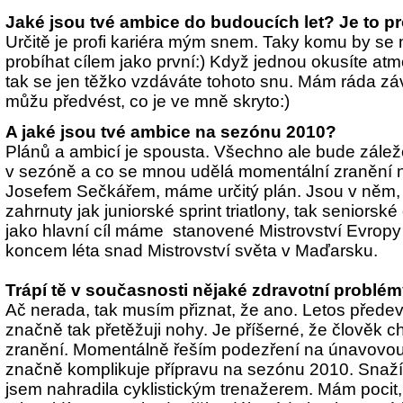
Jaké jsou tvé ambice do budoucích let? Je to pro
Určitě je profi kariéra mým snem. Taky komu by se ne
probíhat cílem jako první:) Když jednou okusíte at
tak se jen těžko vzdáváte tohoto snu. Mám ráda z
můžu předvést, co je ve mně skryto:)
A jaké jsou tvé ambice na sezónu 2010?
Plánů a ambicí je spousta. Všechno ale bude zálež
v sezóně a co se mnou udělá momentální zranění n
Josefem Sečkářem, máme určitý plán. Jsou v něm, 
zahrnuty jak juniorské sprint triatlony, tak seniorské 
jako hlavní cíl máme stanovené Mistrovství Evropy 
koncem léta snad Mistrovství světa v Maďarsku.
Trápí tě v současnosti nějaké zdravotní problé
Ač nerada, tak musím přiznat, že ano. Letos přede
značně tak přetěžuji nohy. Je příšerné, že člověk chc
zranění. Momentálně řeším podezření na únavovou
značně komplikuje přípravu na sezónu 2010. Snaží
jsem nahradila cyklistickým trenažerem. Mám pocit, ž