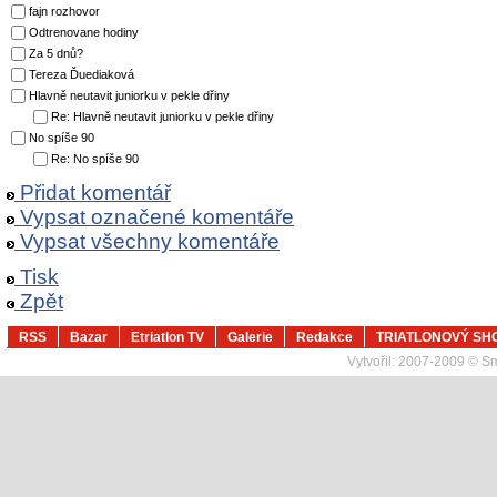
fajn rozhovor
Odtrenovane hodiny
Za 5 dnů?
Tereza Ďuediaková
Hlavně neutavit juniorku v pekle dřiny
Re: Hlavně neutavit juniorku v pekle dřiny
No spíše 90
Re: No spíše 90
Přidat komentář
Vypsat označené komentáře
Vypsat všechny komentáře
Tisk
Zpět
RSS
Bazar
Etriatlon TV
Galerie
Redakce
TRIATLONOVÝ SH
Vytvořil:
2007-2009 © Sma