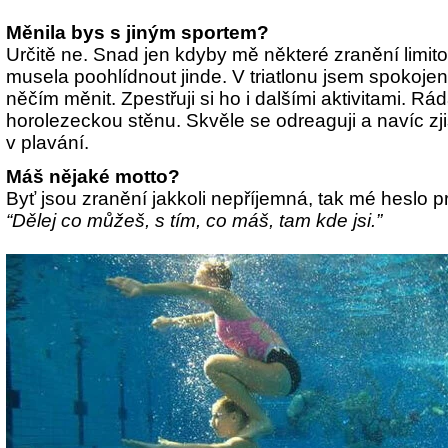
Měnila bys s jiným sportem?
Určitě ne. Snad jen kdyby mě některé zranění limito
musela poohlídnout jinde. V triatlonu jsem spokoj
něčím měnit. Zpestřuji si ho i dalšími aktivitami. R
horolezeckou stěnu. Skvěle se odreaguji a navíc zji
v plavání.
Máš nějaké motto?
Byť jsou zranění jakkoli nepříjemná, tak mé heslo p
“Dělej co můžeš, s tím, co máš, tam kde jsi.”