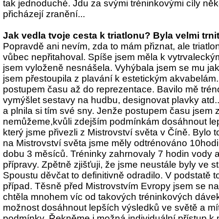
tak jednoduché. Jdu za svými tréninkovými cíly něk
přicházejí zranění...
Jak vedla tvoje cesta k triatlonu? Byla velmi trni
Popravdě ani nevím, zda to mám přiznat, ale triatlo
vůbec nepřitahoval. Spíše jsem měla k vytrvalecký
jsem vyloženě nesnášela. Vyhýbala jsem se mu jak če
jsem přestoupila z plavání k estetickým akvabelám
postupem času až do reprezentace. Bavilo mě trénov
vymýšlet sestavy na hudbu, designovat plavky atd..
a plnila si tím své sny. Jenže postupem času jsem z
nemůžeme,kvůli zdejším podmínkám dosáhnout lep
který jsme přivezli z Mistrovství světa v Číně. Bylo 
na Mistrovství světa jsme měly odtrénováno 10hodi
dobu 3 měsíců. Tréninky zahrnovaly 7 hodin vody 
přípravy. Zpětně zjišťuji, že jsme neustále byly ve s
Spoustu děvčat to definitivně odradilo. V podstatě to
případ. Těsně před Mistrovstvím Evropy jsem se na
chtěla mnohem víc od takových tréninkových dávek
možnost dosáhnout lepších výsledků ve světě a mít 
podmínky. Řekněme i možná individuální přístup k