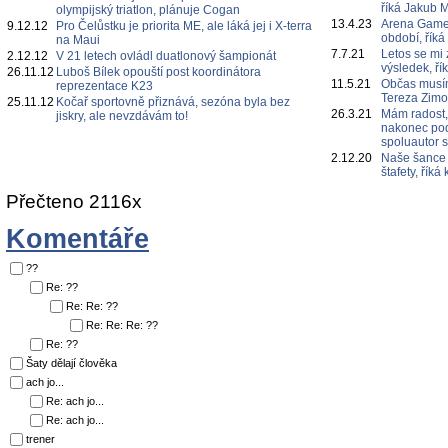
říká Jakub 
olympijský triatlon, plánuje Cogan
13.4.23
Arena Games
9.12.12
Pro Čelůstku je priorita ME, ale láká jej i X-terra
období, říká
na Maui
7.7.21
Letos se mi 
2.12.12
V 21 letech ovládl duatlonový šampionát
výsledek, ří
26.11.12
Luboš Bílek opouští post koordinátora
11.5.21
Občas musím
reprezentace K23
Tereza Zim
25.11.12
Kočař sportovně přiznává, sezóna byla bez
26.3.21
Mám radost,
jiskry, ale nevzdávám to!
nakonec poda
spoluautor 
2.12.20
Naše šance 
štafety, řík
Přečteno 2116x
Komentáře
??
Re: ??
Re: Re: ??
Re: Re: Re: ??
Re: ??
Šaty dělají člověka
ach jo...
Re: ach jo...
Re: ach jo...
trener