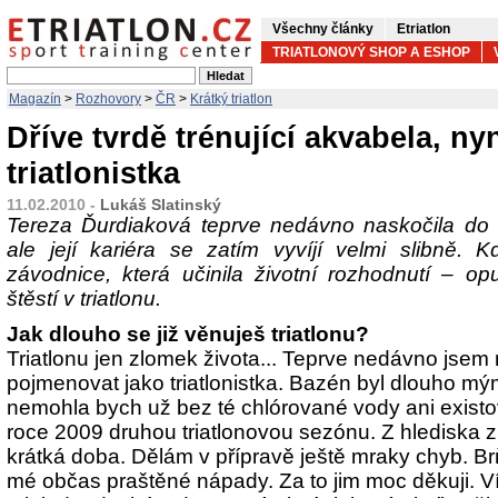
Všechny články
Etriatlon
TRIATLONOVÝ SHOP A ESHOP
Magazín
>
Rozhovory
>
ČR
>
Krátký triatlon
Dříve tvrdě trénující akvabela, ny
triatlonistka
11.02.2010 -
Lukáš Slatinský
Tereza Ďurdiaková teprve nedávno naskočila do t
ale její kariéra se zatím vyvíjí velmi slibně. 
závodnice, která učinila životní rozhodnutí – opu
štěstí v triatlonu.
Jak dlouho se již věnuješ triatlonu?
Triatlonu jen zlomek života... Teprve nedávno jse
pojmenovat jako triatlonistka. Bazén byl dlouho
nemohla bych už bez té chlórované vody ani existov
roce 2009 druhou triatlonovou sezónu. Z hlediska z
krátká doba. Dělám v přípravě ještě mraky chyb. Br
mé občas praštěné nápady. Za to jim moc děkuji. Ví