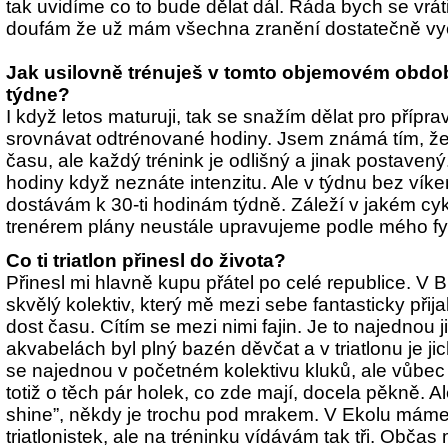
tak uvidíme co to bude dělat dál. Ráda bych se vrát
doufám že už mám všechna zranění dostatečně vy
Jak usilovně trénuješ v tomto objemovém obdob
týdne?
I když letos maturuji, tak se snažím dělat pro příp
srovnávat odtrénované hodiny. Jsem známá tím, že
času, ale každý trénink je odlišný a jinak postaven
hodiny když neznáte intenzitu. Ale v týdnu bez ví
dostávám k 30-ti hodinám týdně. Záleží v jakém cy
trenérem plány neustále upravujeme podle mého fy
Co ti triatlon přinesl do života?
Přinesl mi hlavně kupu přátel po celé republice. V 
skvělý kolektiv, který mě mezi sebe fantasticky přij
dost času. Cítím se mezi nimi fajin. Je to najednou j
akvabelách byl plný bazén děvčat a v triatlonu je j
se najednou v početném kolektivu kluků, ale vůbec si
totiž o těch pár holek, co zde mají, docela pěkně. A
shine”, někdy je trochu pod mrakem. V Ekolu máme
triatlonistek, ale na tréninku vídávám tak tři. Občas 