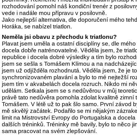
rozhodování pomohl náš kondiční trenér z posilovn
vede i nadále mou přípravu v posilovně.
Jako nejlepší alternativa, dle doporučení mého tehd
Horáka, se nabízel triatlon.
Neměla jsi obavu z přechodu k triatlonu?
Plavat jsem uměla a ostatní disciplíny se, dle mého 
docela dobře natrénovatelné. Věděla jsem, že triat
republice i docela dobré výsledky a tím bylo rozh
jsem se sešla s Tomášem Klímou a na nadcházející
jsem už odjížděla rozhodnutá. Věděla jsem, že je t
synchronizovaném plavání a bylo to mé nejtežší ro
jsem tím v akvabelách docela rozruch. Nikdo mi něv
udělám. Setkala jsem se s nedůvěrou v můj teoreti
právě tato nedůvěra pomohla zdolat kvalitně zimní t
Tomášem. V létě už to pak šlo samo. První závod by
mě skvělý začátek. Podařilo se mi nějakým zázrakem
limit na Mistrovství Evropy do Portugalska a docel
dalších tréninků. Tréninky mě bavily, bylo to něco j
sama pracovat na svém zlepšování.