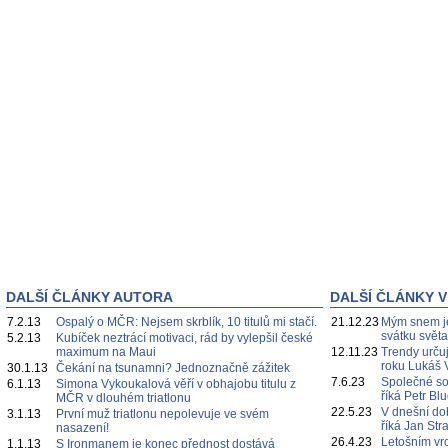
DALŠÍ ČLÁNKY AUTORA
DALŠÍ ČLÁNKY V
7.2.13
Ospalý o MČR: Nejsem skrblík, 10 titulů mi stačí.
21.12.23
Mým snem je
svátku svět
5.2.13
Kubíček neztrácí motivaci, rád by vylepšil české
maximum na Maui
12.11.23
Trendy určuj
roku Lukáš 
30.1.13
Čekání na tsunamni? Jednoznačně zážitek
7.6.23
Společné s
6.1.13
Simona Vykoukalová věří v obhajobu titulu z
říká Petr Bl
MČR v dlouhém triatlonu
22.5.23
V dnešní do
3.1.13
První muž triatlonu nepolevuje ve svém
říká Jan Str
nasazení!
26.4.23
Letošním vr
1.1.13
S Ironmanem je konec přednost dostává