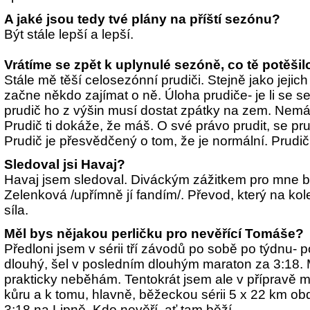
A jaké jsou tedy tvé plány na příští sezónu?
Být stále lepší a lepší.
Vrátíme se zpět k uplynulé sezóně, co tě potěšil
Stále mě těší celosezónní prudiči. Stejně jako jejic
začne někdo zajímat o ně. Úloha prudiče- je li se 
prudič ho z výšin musí dostat zpátky na zem. Nem
Prudič ti dokáže, že máš. O své právo prudit, se pru
Prudič je přesvědčený o tom, že je normální. Prudič
Sledoval jsi Havaj?
Havaj jsem sledoval. Diváckým zážitkem pro mne 
Zelenková /upřímně jí fandím/. Převod, který na kole 
síla.
Měl bys nějakou perličku pro nevěřící Tomáše?
Předloni jsem v sérii tří závodů po sobě po týdnu- p
dlouhý, šel v posledním dlouhým maraton za 3:18.
prakticky neběhám. Tentokrát jsem ale v přípravě 
kůru a k tomu, hlavně, běžeckou sérii 5 x
22 km obd
3:18 na Lipně. Kdo nevěří, ať tam běží.