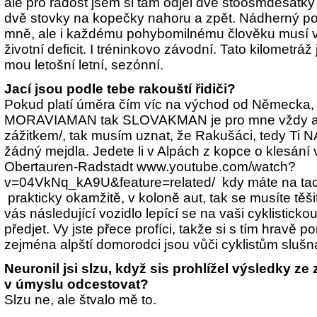
ale pro radost jsem si tam odjel dvě stoosmdesátk
dvě stovky na kopečky nahoru a zpět. Nádherný po
mně, ale i každému pohybomilnému člověku musí vy
životní deficit. I tréninkovo závodní. Tato kilometráž
mou letošní letní, sezónní.
Jací jsou podle tebe rakouští řidiči?
Pokud platí úměra čím víc na východ od Německa, t
MORAVIAMAN tak SLOVAKMAN je pro mne vždy a
zážitkem/, tak musím uznat, že Rakušáci, tedy Ti N
žádný mejdla. Jedete li v Alpách z kopce o klesání
Obertauren-Radstadt www.youtube.com/watch?
v=04VkNq_kA9U&feature=related/ kdy máte na ta
prakticky okamžitě, v koloně aut, tak se musíte těši
vás následující vozidlo lepící se na vaši cyklistick
předjet. Vy jste přece profíci, takže si s tím hravě 
zejména alpští domorodci jsou vůči cyklistům slušn
Neuronil jsi slzu, když sis prohlížel výsledky ze
v úmyslu odcestovat?
Slzu ne, ale štvalo mě to.