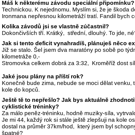
Máš k některému závodu speciální připomínku?
Technickou. K nejednomu. Myslím si, že je škoda 
Ironmana nepřesnou kilometráží tratí. Fandil bych cer
Kolika závodů jsi se vlastně zúčastnil?
Dokončivších tří. Krátký, střední, dlouhý. To jde, né
Jak si tento deficit vynahradíš, plánuješ něco 
Již se stalo. Šel jsem dva maratóny po sobě po tý
kilometráže 0,-
Stromovka celkem dobrá za 3:32, Kroměříž dost síl
Jaké jsou plány na příští rok?
Konečně bude zima, nebude se moci dělat venku, 
kole do kopců.
Ještě tě to nepřešlo? Jak bys aktuálně zhodnoti
cyklistické tréninky?
Za málo peněz-tréninku, hodně muziky-síla, vytrvalo
Je mi 44, každý rok si stále ještě zlepšuji na kole 
dostal na průměr 37km/hod, který jsem byl schopný 
špatné?