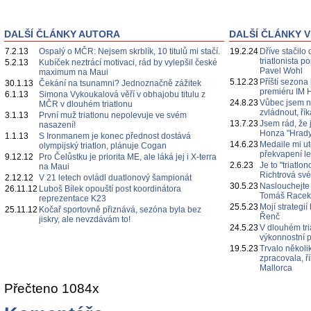
DALŠÍ ČLÁNKY AUTORA
DALŠÍ ČLÁNKY V
7.2.13
Ospalý o MČR: Nejsem skrblík, 10 titulů mi stačí.
19.2.24
Dříve stačilo 
triatlonista 
5.2.13
Kubíček neztrácí motivaci, rád by vylepšil české
Pavel Wohl
maximum na Maui
5.12.23
Příští sezona
30.1.13
Čekání na tsunamni? Jednoznačně zážitek
premiéru IM 
6.1.13
Simona Vykoukalová věří v obhajobu titulu z
24.8.23
Vůbec jsem n
MČR v dlouhém triatlonu
zvládnout, ří
3.1.13
První muž triatlonu nepolevuje ve svém
13.7.23
Jsem rád, že 
nasazení!
Honza "Hrady
1.1.13
S Ironmanem je konec přednost dostává
14.6.23
Medaile mi ut
olympijský triatlon, plánuje Cogan
překvapení l
9.12.12
Pro Čelůstku je priorita ME, ale láká jej i X-terra
2.6.23
Je to "triatl
na Maui
Richtrová své
2.12.12
V 21 letech ovládl duatlonový šampionát
30.5.23
Naslouchejte
26.11.12
Luboš Bílek opouští post koordinátora
Tomáš Race
reprezentace K23
25.5.23
Mojí strategi
25.11.12
Kočař sportovně přiznává, sezóna byla bez
Řenč
jiskry, ale nevzdávám to!
24.5.23
V dlouhém tri
výkonnostní p
19.5.23
Trvalo několi
zpracovala, ř
Mallorca
Přečteno 1084x