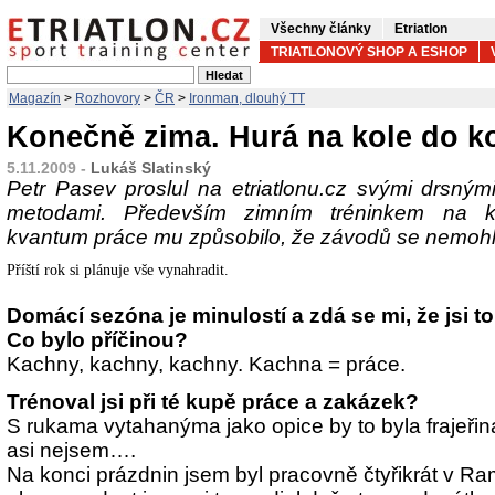
Všechny články
Etriatlon
TRIATLONOVÝ SHOP A ESHOP
Magazín
>
Rozhovory
>
ČR
>
Ironman, dlouhý TT
Konečně zima. Hurá na kole do k
5.11.2009 -
Lukáš Slatinský
Petr Pasev proslul na etriatlonu.cz svými drsným
metodami. Především zimním tréninkem na k
kvantum práce mu způsobilo, že závodů se nemohl l
Příští rok si plánuje vše vynahradit.
Domácí sezóna je minulostí a zdá se mi, že jsi 
Co bylo příčinou?
Kachny, kachny, kachny. Kachna = práce.
Trénoval jsi při té kupě práce a zakázek?
S rukama vytahanýma jako opice by to byla frajeřina
asi nejsem….
Na konci prázdnin jsem byl pracovně čtyřikrát v Ra