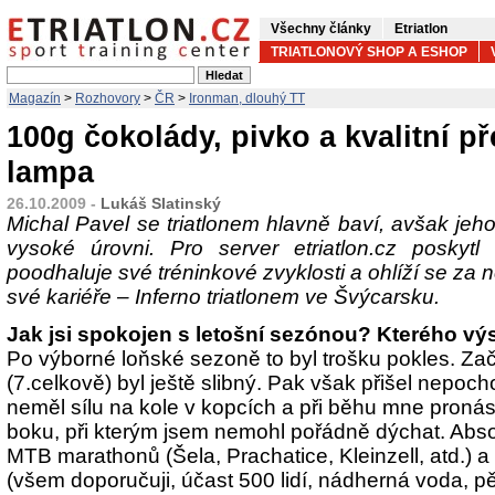
Všechny články
Etriatlon
TRIATLONOVÝ SHOP A ESHOP
Magazín
>
Rozhovory
>
ČR
>
Ironman, dlouhý TT
100g čokolády, pivko a kvalitní př
lampa
26.10.2009 -
Lukáš Slatinský
Michal Pavel se triatlonem hlavně baví, avšak jeh
vysoké úrovni. Pro server etriatlon.cz poskytl
poodhaluje své tréninkové zvyklosti a ohlíží se za 
své kariéře – Inferno triatlonem ve Švýcarsku.
Jak jsi spokojen s letošní sezónou? Kterého vý
Po výborné loňské sezoně to byl trošku pokles. Z
(7.celkově) byl ještě slibný. Pak však přišel nepoch
neměl sílu na kole v kopcích a při běhu mne pronás
boku, při kterým jsem nemohl pořádně dýchat. Abso
MTB marathonů (Šela, Prachatice, Kleinzell, atd.) a 
(všem doporučuji, účast 500 lidí, nádherná voda, p