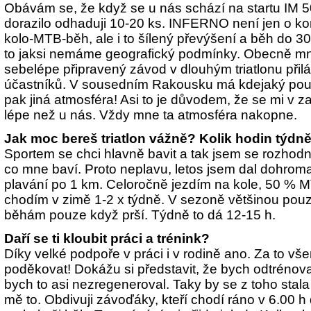
Obávám se, že když se u nás schází na startu IM 50
dorazilo odhaduji 10-20 ks. INFERNO není jen o kom
kolo-MTB-běh, ale i to šílený převýšení a běh do 
to jaksi nemáme geografický podmínky. Obecně mn
sebelépe připravený závod v dlouhým triatlonu při
účastníků. V sousedním Rakousku má kdejaký pouťá
pak jiná atmosféra! Asi to je důvodem, že se mi v za
lépe než u nás. Vždy mne ta atmosféra nakopne.
Jak moc bereš triatlon vážně? Kolik hodin týdn
Sportem se chci hlavně bavit a tak jsem se rozhodnu
co mne baví. Proto neplavu, letos jsem dal dohrom
plavání po 1 km. Celoročně jezdím na kole, 50 % M
chodím v zimě 1-2 x týdně. V sezoně většinou pouz
běhám pouze když prší. Týdně to dá 12-15 h.
Daří se ti kloubit práci a trénink?
Díky velké podpoře v práci i v rodině ano. Za to 
poděkovat! Dokážu si představit, že bych odtrénoval
bych to asi nezregeneroval. Taky by se z toho stal
mě to. Obdivuji závoďáky, kteří chodí ráno v 6.00 