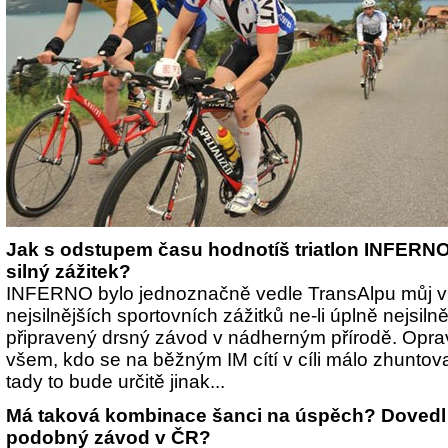
Jak s odstupem času hodnotíš triatlon INFERNO
silný zážitek?
INFERNO bylo jednoznačně vedle TransAlpu můj vr
nejsilnějších sportovních zážitků ne-li úplně nejsilně
připravený drsný závod v nádherným přírodě. Oprav
všem, kdo se na běžným IM cítí v cíli málo zhuntov
tady to bude určitě jinak...
Má taková kombinace šanci na úspěch? Dovedl by
podobný závod v ČR?