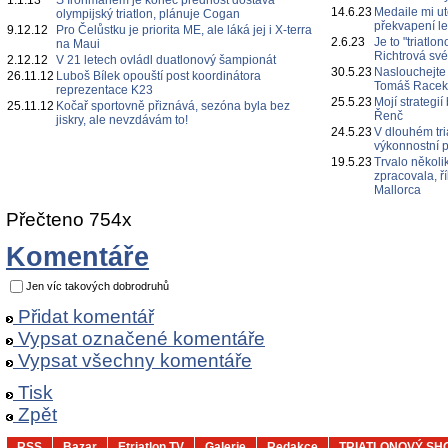
1.1.13
S Ironmanem je konec přednost dostává
14.6.23
Medaile mi ut
olympijský triatlon, plánuje Cogan
překvapení l
9.12.12
Pro Čelůstku je priorita ME, ale láká jej i X-terra
2.6.23
Je to "triatl
na Maui
Richtrová své
2.12.12
V 21 letech ovládl duatlonový šampionát
30.5.23
Naslouchejte
26.11.12
Luboš Bílek opouští post koordinátora
Tomáš Race
reprezentace K23
25.5.23
Mojí strategi
25.11.12
Kočař sportovně přiznává, sezóna byla bez
Řenč
jiskry, ale nevzdávám to!
24.5.23
V dlouhém tri
výkonnostní p
19.5.23
Trvalo několi
zpracovala, ř
Mallorca
Přečteno 754x
Komentáře
Jen víc takových dobrodruhů
Přidat komentář
Vypsat označené komentáře
Vypsat všechny komentáře
Tisk
Zpět
RSS
Bazar
Etriatlon TV
Galerie
Redakce
TRIATLONOVÝ SH