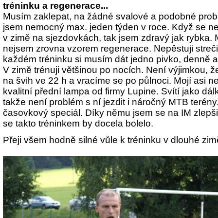
tréninku a regenerace...
Musím zaklepat, na žádné svalové a podobné prob
jsem nemocný max. jeden týden v roce. Když se 
v zimě na sjezdovkách, tak jsem zdravý jak rybka. 
nejsem zrovna vzorem regenerace. Nepěstuji streči
každém tréninku si musím dát jedno pivko, denně 
V zimě trénuji většinou po nocích. Není výjimkou, 
na švih ve 22 h a vracíme se po půlnoci. Mojí asi n
kvalitní přední lampa od firmy Lupine. Svítí jako dál
takže není problém s ní jezdit i náročný MTB terény
časovkový speciál. Díky němu jsem se na IM zlepšil
se takto tréninkem by docela bolelo.
Přeji všem hodně silné vůle k tréninku v dlouhé zim