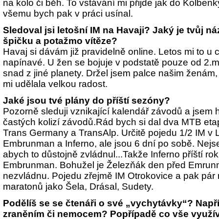
na kolo či běh. To vstávání mi přijde jak do Kolben
všemu bych pak v práci usínal.
Sledoval jsi letošní IM na Havaji? Jaký je tvůj n
špičku a potažmo vítěze?
Havaj si dávám již pravidelně online. Letos mi to u 
napínavé. U žen se bojuje v podstatě pouze od 2.mí
snad z jiné planety. Držel jsem palce našim ženám,
mi udělala velkou radost.
Jaké jsou tvé plány do příští sezóny?
Pozorně sleduji vznikající kalendář závodů a jsem
častých kolizí závodů.Rád bych si dal dva MTB eta
Trans Germany a TransAlp. Určitě pojedu 1/2 IM v Li
Embrunman a Inferno, ale jsou 6 dní po sobě. Nej
abych to důstojně zvládnul...Takže Inferno příští r
Embrunman. Bohužel je Železňák den před Emrunm
nezvládnu. Pojedu zřejmě IM Otrokovice a pak pá
maratonů jako Šela, Drásal, Sudety.
Podělíš se se čtenáři o své „vychytávky“? Napří
zraněním či nemocem? Popřípadě co vše využívá