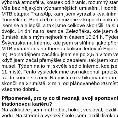
výborná atmosféra, kousek od hranic, rozumný star
Vše bez nějakých významnějších umístění. Hodně 
MTB etapák TransAlp, kam jsem vyrazil s kvalitn
Tomečkem. Bohužel moje mizérie v kopcích pokrač
jsem se ale lepšil, a tak jsme celkově skončili na s
dvojic. 14 dní na to jsem dal Železňáka, kde jsem 
3.místě, ale s mým nejhorším časem 10:24 h. Týden
Švýcarska na Inferno, kde jsem si střihnul jako pří
MTB marathon s nádhernou kulisou ledovců Eiger 
m). Po nadějném začátku jsem se po 2,5 h v tom ved
když jsem začal přemýšlet o zabalení, tak jsem krutě
musel. Týden na to mi skvěle sedlo Inferno, kde js
11.místě. Tento výsledek mne asi nakopnul, protože 
až do konce sezony. Na mistráku v bikemarathonu
skončil na 27.místě, 2 min. od plánovaného 20.mís
všechno dobré...
Připomeneš, pro ty co tě neznají, svoji sportovn
triatlonovou kariéru?
Na základce jsem hrál fotbal, hokej, vesloval, jezdi
vodu. Na střední a vysoký škole jsem jezdil divokou