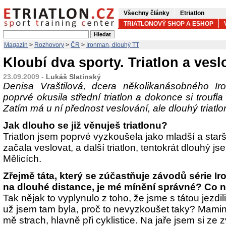
Všechny články
Etriatlon
TRIATLONOVÝ SHOP A ESHOP
Magazín
>
Rozhovory
>
ČR
>
Ironman, dlouhý TT
Kloubí dva sporty. Triatlon a vesl
23.09.2009 -
Lukáš Slatinský
Denisa Vraštilová, dcera několikanásobného Ir
poprvé okusila střední triatlon a dokonce si troufla
Zatím má u ní přednost veslování, ale dlouhý triatlon s
Jak dlouho se již věnuješ triatlonu?
Triatlon jsem poprvé vyzkoušela jako mladší a star
začala veslovat, a další triatlon, tentokrát dlouhý js
Mělicích.
Zřejmě táta, který se zúčastňuje závodů série I
na dlouhé distance, je mé mínění správné? Co 
Tak nějak to vyplynulo z toho, že jsme s tátou jezdi
už jsem tam byla, proč to nevyzkoušet taky? Mamin
mě strach, hlavně při cyklistice. Na jaře jsem si ze