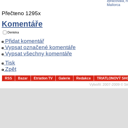
zpracovala, ř
Mallorca
Přečteno 1295x
Komentáře
Deniska
Přidat komentář
Vypsat označené komentáře
Vypsat všechny komentáře
Tisk
Zpět
RSS
Bazar
Etriatlon TV
Galerie
Redakce
TRIATLONOVÝ SH
Vytvořil:
2007-2009 © Sma