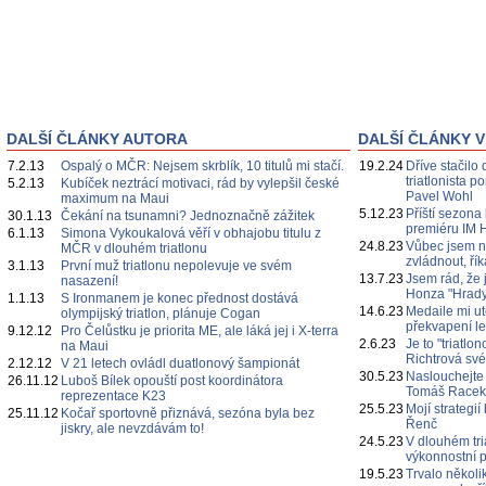
DALŠÍ ČLÁNKY AUTORA
DALŠÍ ČLÁNKY V
7.2.13
Ospalý o MČR: Nejsem skrblík, 10 titulů mi stačí.
19.2.24
Dříve stačilo 
triatlonista 
5.2.13
Kubíček neztrácí motivaci, rád by vylepšil české
Pavel Wohl
maximum na Maui
5.12.23
Příští sezona
30.1.13
Čekání na tsunamni? Jednoznačně zážitek
premiéru IM 
6.1.13
Simona Vykoukalová věří v obhajobu titulu z
24.8.23
Vůbec jsem n
MČR v dlouhém triatlonu
zvládnout, ří
3.1.13
První muž triatlonu nepolevuje ve svém
13.7.23
Jsem rád, že 
nasazení!
Honza "Hrady
1.1.13
S Ironmanem je konec přednost dostává
14.6.23
Medaile mi ut
olympijský triatlon, plánuje Cogan
překvapení l
9.12.12
Pro Čelůstku je priorita ME, ale láká jej i X-terra
2.6.23
Je to "triatl
na Maui
Richtrová své
2.12.12
V 21 letech ovládl duatlonový šampionát
30.5.23
Naslouchejte
26.11.12
Luboš Bílek opouští post koordinátora
Tomáš Race
reprezentace K23
25.5.23
Mojí strategi
25.11.12
Kočař sportovně přiznává, sezóna byla bez
Řenč
jiskry, ale nevzdávám to!
24.5.23
V dlouhém tri
výkonnostní p
19.5.23
Trvalo několi