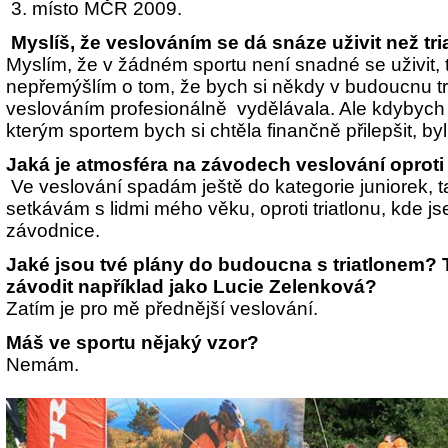
3. místo MČR 2009.
Myslíš, že veslováním se dá snáze uživit než tr
Myslím, že v žádném sportu není snadné se uživit, 
nepřemýšlím o tom, že bych si někdy v budoucnu t
veslováním profesionálně vydělávala. Ale kdybych
kterým sportem bych si chtěla finančně přilepšit, byl b
Jaká je atmosféra na závodech veslování oproti 
Ve veslování spadám ještě do kategorie juniorek, 
setkávám s lidmi mého věku, oproti triatlonu, kde 
závodnice.
Jaké jsou tvé plány do budoucna s triatlonem? 
závodit například jako Lucie Zelenková?
Zatím je pro mě přednější veslování.
Máš ve sportu nějaký vzor?
Nemám.