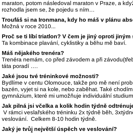
maraton, potom následoval maraton v Praze, a když 
rozhodla jsem se, že pojedu s ním…
Troufáš si na Ironmana, kdy ho máš v plánu ab
Možná v roce 2010...
Proč se ti líbí triatlon? V čem je jiný oproti jiný
Ta kombinace plavání, cyklistiky a běhu mě baví.
Máš nějakého trenéra?
Trenéra nemám, co před závodem a při závodu(třeb
táta poradí ….
Jaké jsou tvé tréninkové možnosti?
Bydlíme v centu Olomouce, takže pro mě není problé
bazén, vyjet si na kole, nebo zaběhat. Také chodím
gymnázium, které mi umožňuje individuální studium
Jak pilná jsi včelka a kolik hodin týdně odtrénu
V rámci veslařského tréninku 2x týdně běh, 3xtýdn
veslování. Celkem 8-10 hodin týdně.
Jaký je tvůj největší úspěch ve veslování?