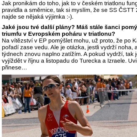
Jak pronikám do toho, jak to v českém triatlonu fun
pravidla a směrnice, tak si myslím, že se SS ČSTT
najde se nějaká výjimka :-).
Jaké jsou tvé další plány? Máš stále šanci pom
triumfu v Evropském poháru v triatlonu?
Na vítězství v EP pomýšlet mohu, už proto, že po 
pořadí zase vedu. Ale je otázka, jestli vydrží noha, a
týdnech znovu naplno zatížím. A pokud vydrží, tak je
vyjíždět v říjnu a listopadu do Turecka a Izraele. Uv
přinese…