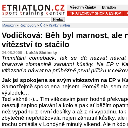
Všechny články
Etriatlon
TRIATLONOVÝ SHOP A ESHOP
Magazín
>
Rozhovory
>
ČR
>
Krátký triatlon
Vodičková: Běh byl marnost, ale 
vítězství to stačilo
24.08.2009 -
Lukáš Slatinský
Triumfální comeback, tak se dá nazvat návra
únavové zlomenině zanártní kůstky. Na EP v Kar
vítězství a návrat na průběžně první příčku v celk
Jak jsi spokojena se svým vítězstvím na EP v 
Samozřejmě spokojena nejsem. Pomýšlela jsem n
výsledek…
Teď vážně :-)... Tím vítězstvím jsem hodně překvap
otestuji naplno plavání a kolo a pak ať běžím opatr
než vypadnu z první desítky a až z ní vypadnu, tak
zbytečně nepřetěžovala nejen zánártní kůstky, ale i
trochu omlátila v Londýně minulý víkend. Ale nikdo