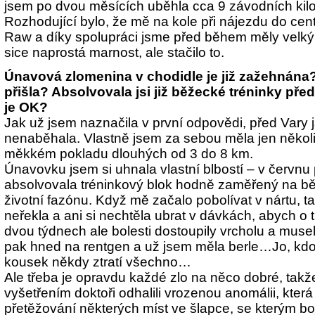
jsem po dvou měsících uběhla cca 9 závodních kil
Rozhodující bylo, že mě na kole při nájezdu do ce
Raw a díky spolupráci jsme před během měly velký
sice naprostá marnost, ale stačilo to.
Únavová zlomenina v chodidle je již zažehnána? 
přišla? Absolvovala jsi již běžecké tréninky pře
je OK?
Jak už jsem naznačila v první odpovědi, před Vary
nenaběhala. Vlastně jsem za sebou měla jen několi
měkkém pokladu dlouhých od 3 do 8 km.
Únavovku jsem si uhnala vlastní blbostí – v červn
absolvovala tréninkový blok hodně zaměřený na bě
životní fazónu. Když mě začalo pobolívat v nártu, t
neřekla a ani si nechtěla ubrat v dávkách, abych o 
dvou týdnech ale bolesti dostoupily vrcholu a muse
pak hned na rentgen a už jsem měla berle…Jo, kdo 
kousek někdy ztratí všechno…
Ale třeba je opravdu každé zlo na něco dobré, takž
vyšetřením doktoři odhalili vrozenou anomálii, kter
přetěžování některých míst ve šlapce, se kterým bo