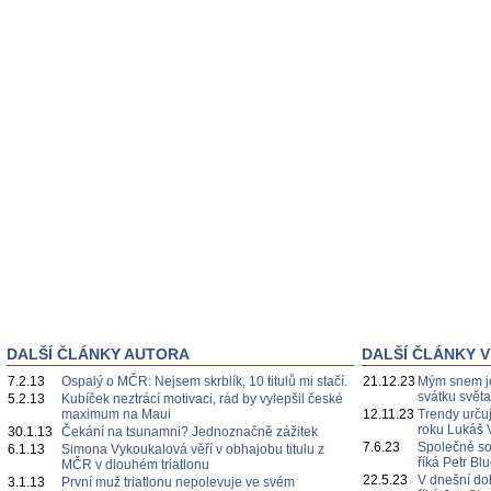
DALŠÍ ČLÁNKY AUTORA
DALŠÍ ČLÁNKY V
7.2.13
Ospalý o MČR: Nejsem skrblík, 10 titulů mi stačí.
21.12.23
Mým snem je
svátku svět
5.2.13
Kubíček neztrácí motivaci, rád by vylepšil české
maximum na Maui
12.11.23
Trendy určuj
roku Lukáš 
30.1.13
Čekání na tsunamni? Jednoznačně zážitek
7.6.23
Společné s
6.1.13
Simona Vykoukalová věří v obhajobu titulu z
říká Petr Bl
MČR v dlouhém triatlonu
22.5.23
V dnešní do
3.1.13
První muž triatlonu nepolevuje ve svém