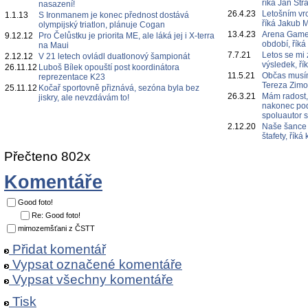
říká Jan Str
nasazení!
26.4.23
Letošním vr
1.1.13
S Ironmanem je konec přednost dostává
říká Jakub 
olympijský triatlon, plánuje Cogan
13.4.23
Arena Games
9.12.12
Pro Čelůstku je priorita ME, ale láká jej i X-terra
období, říká
na Maui
7.7.21
Letos se mi 
2.12.12
V 21 letech ovládl duatlonový šampionát
výsledek, ří
26.11.12
Luboš Bílek opouští post koordinátora
11.5.21
Občas musím
reprezentace K23
Tereza Zim
25.11.12
Kočař sportovně přiznává, sezóna byla bez
26.3.21
Mám radost,
jiskry, ale nevzdávám to!
nakonec poda
spoluautor 
2.12.20
Naše šance 
štafety, řík
Přečteno 802x
Komentáře
Good foto!
Re: Good foto!
mimozemšťani z ČSTT
Přidat komentář
Vypsat označené komentáře
Vypsat všechny komentáře
Tisk