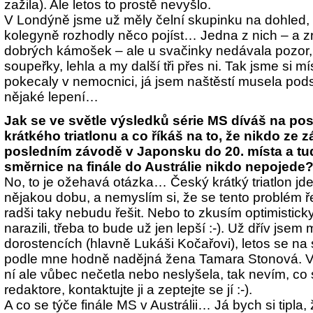
zažila). Ale letos to prostě nevyšlo.
V Londýně jsme už měly čelní skupinku na dohled, 
kolegyně rozhodly něco pojíst… Jedna z nich – a 
dobrých kámošek – ale u svačinky nedávala pozor, l
soupeřky, lehla a my další tři přes ni. Tak jsme si m
pokecaly v nemocnici, já jsem naštěstí musela podst
nějaké lepení…
Jak se ve světle výsledků série MS díváš na po
krátkého triatlonu a co říkáš na to, že nikdo ze
posledním závodě v Japonsku do 20. místa a tu
směrnice na finále do Austrálie nikdo nepojede
No, to je ožehavá otázka… Český krátký triatlon j
nějakou dobu, a nemyslím si, že se tento problém ř
radši taky nebudu řešit. Nebo to zkusím optimistick
narazili, třeba to bude už jen lepší :-). Už dřív jsem
dorostencích (hlavně Lukáši Kočařovi), letos se na 
podle mne hodně nadějná žena Tamara Stonová. V
ní ale vůbec nečetla nebo neslyšela, tak nevím, co 
redaktore, kontaktujte ji a zeptejte se jí :-).
A co se týče finále MS v Austrálii… Já bych si tipla,