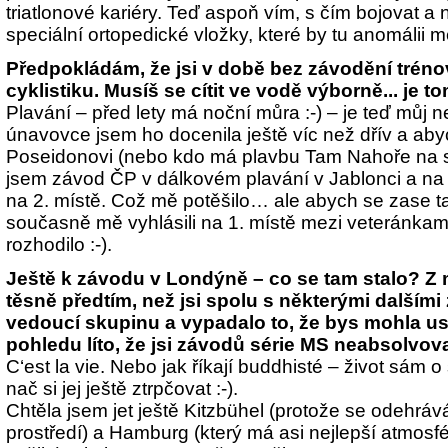
triatlonové kariéry. Teď aspoň vím, s čím bojovat a
speciální ortopedické vložky, které by tu anomálii m
Předpokládám, že jsi v době bez závodění tréno
cyklistiku. Musíš se cítit ve vodě výborně... je t
Plavání – před lety má noční můra :-) – je teď můj n
únavovce jsem ho docenila ještě víc než dřív a aby
Poseidonovi (nebo kdo má plavbu Tam Nahoře na st
jsem závod ČP v dálkovém plavání v Jablonci a na t
na 2. místě. Což mě potěšilo… ale abych se zase 
současně mě vyhlásili na 1. místě mezi veteránkam
rozhodilo :-).
Ještě k závodu v Londýně – co se tam stalo? Z 
těsně předtím, než jsi spolu s některými dalším
vedoucí skupinu a vypadalo to, že bys mohla uspě
pohledu líto, že jsi závodů série MS neabsolvov
C‘est la vie. Nebo jak říkají buddhisté – život sám o 
nač si jej ještě ztrpčovat :-).
Chtěla jsem jet ještě Kitzbühel (protože se odehr
prostředí) a Hamburg (který má asi nejlepší atmosf