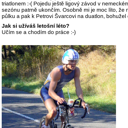
triatlonem :-( Pojedu ještě ligový závod v nemeckém
sezónu patrně ukončím. Osobně mi je moc líto, že
půlku a pak k Petrovi Švarcovi na duatlon, bohužel 
Jak si užíváš letošní léto?
Učím se a chodím do práce :-)