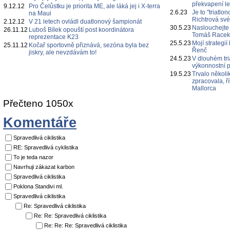
překvapení l
9.12.12
Pro Čelůstku je priorita ME, ale láká jej i X-terra
2.6.23
Je to "triatl
na Maui
Richtrová své
2.12.12
V 21 letech ovládl duatlonový šampionát
30.5.23
Naslouchejte
26.11.12
Luboš Bílek opouští post koordinátora
Tomáš Race
reprezentace K23
25.5.23
Mojí strategi
25.11.12
Kočař sportovně přiznává, sezóna byla bez
Řenč
jiskry, ale nevzdávám to!
24.5.23
V dlouhém tri
výkonnostní p
19.5.23
Trvalo několi
zpracovala, ř
Mallorca
Přečteno 1050x
Komentáře
Spravedlivá ciklistika
RE: Spravedlivá cyklistika
To je teda nazor
Navrhuji zákazat karbon
Spravedlivá ciklistika
Poklona Standivi ml.
Spravedlivá ciklistika
Re: Spravedlivá ciklistika
Re: Re: Spravedlivá ciklistika
Re: Re: Re: Spravedlivá ciklistika