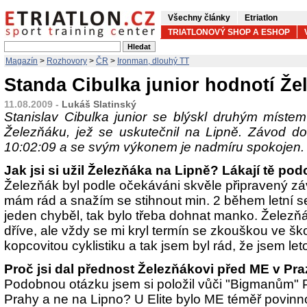
Všechny články
Etriatlon
TRIATLONOVÝ SHOP A ESHOP
Magazín
>
Rozhovory
>
ČR
>
Ironman, dlouhý TT
Standa Cibulka junior hodnotí Že
11.08.2009 -
Lukáš Slatinský
Stanislav Cibulka junior se blýskl druhým míste
Železňáku, jež se uskutečnil na Lipně. Závod do
10:02:09 a se svým výkonem je nadmíru spokojen. 
Jak jsi si užil Železňáka na Lipně? Lákají tě po
Železňák byl podle očekáváni skvěle připravený záv
mám rád a snažím se stihnout min. 2 během letní se
jeden chyběl, tak bylo třeba dohnat manko. Železňá
dříve, ale vždy se mi kryl termín se zkouškou ve š
kopcovitou cyklistiku a tak jsem byl rád, že jsem let
Proč jsi dal přednost Železňákovi před ME v Pr
Podobnou otázku jsem si položil vůči "Bigmanům" P
Prahy a ne na Lipno? U Elite bylo ME téměř povinnost