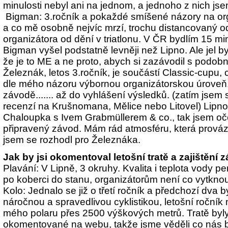
minulosti nebyl ani na jednom, a jednoho z nich jsem 
Bigman: 3.ročník a pokaždé smíšené názory na orga
a co mě osobně nejvíc mrzí, trochu distancovaný o
organizátora od dění v triatlonu. V ČR bydlím 15 m
Bigman vyšel podstatně levněji než Lipno. Ale jel b
že je to ME a ne proto, abych si zazávodil s podob
Železnák, letos 3.ročník, je součástí Classic-cupu, 
dle mého názoru výbornou organizátorskou úroveň. A
závodě....... až do vyhlášení výsledků. (zatím jsem s
recenzí na Krušnomana, Mělice nebo Litovel) Lipno
Chaloupka s Ivem Grabmüllerem & co., tak jsem oč
připravený závod. Mám rád atmosféru, která provází
jsem se rozhodl pro Železnáka.
Jak by jsi okomentoval letošní tratě a zajištění
Plavání: V Lipně, 3 okruhy. Kvalita i teplota vody p
po koberci do stanu, organizátorům není co vytknou
Kolo: Jednalo se již o třetí ročník a předchozí dva
náročnou a spravedlivou cyklistikou, letošní ročník
mého polaru přes 2500 výškových metrů. Tratě by
okomentované na webu, takže jsme věděli co nás b