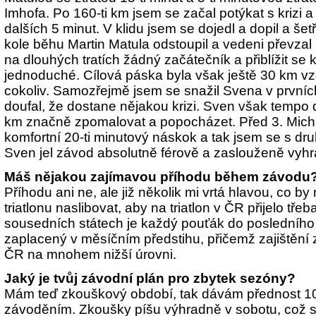
Imhofa. Po 160-ti km jsem se začal potýkat s krizi a 
dalších 5 minut. V klidu jsem se dojedl a dopil a šetř
kole běhu Martin Matula odstoupil a vedeni převza
na dlouhých tratích žádný začátečník a přiblížit se
jednoduché. Cílová páska byla však ještě 30 km vz
cokoliv. Samozřejmě jsem se snažil Svena v prvních 
doufal, že dostane nějakou krizi. Sven však tempo d
km značně zpomalovat a popocházet. Před 3. Mic
komfortní 20-ti minutový náskok a tak jsem se s dr
Sven jel závod absolutně férově a zaslouženě vyhrá
Máš nějakou zajímavou příhodu během závodu
Příhodu ani ne, ale již několik mi vrtá hlavou, co b
triatlonu naslibovat, aby na triatlon v ČR přijelo třeb
sousedních státech je každý pouťák do posledního
zaplacený v měsíčním předstihu, přičemž zajištění 
ČR na mnohem nižší úrovni.
Jaký je tvůj závodní plán pro zbytek sezóny?
Mám teď zkouškový období, tak dávám přednost 1
závoděním. Zkoušky píšu výhradně v sobotu, což se