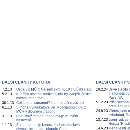
DALŠÍ ČLÁNKY AUTORA
DALŠÍ ČLÁNKY V
7.2.13
Ospalý o MČR: Nejsem skrblík, 10 titulů mi stačí.
19.2.24
Dříve stačilo 
triatlonista 
5.2.13
Kubíček neztrácí motivaci, rád by vylepšil české
Pavel Wohl
maximum na Maui
5.12.23
Příští sezona
30.1.13
Čekání na tsunamni? Jednoznačně zážitek
premiéru IM 
6.1.13
Simona Vykoukalová věří v obhajobu titulu z
24.8.23
Vůbec jsem n
MČR v dlouhém triatlonu
zvládnout, ří
3.1.13
První muž triatlonu nepolevuje ve svém
13.7.23
Jsem rád, že 
nasazení!
Honza "Hrady
1.1.13
S Ironmanem je konec přednost dostává
14.6.23
Medaile mi ut
olympijský triatlon, plánuje Cogan