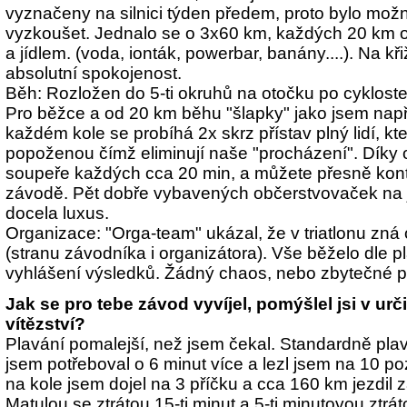
vyznačeny na silnici týden předem, proto bylo možno
vyzkoušet. Jednalo se o 3x60 km, každých 20 km o
a jídlem. (voda, ionták, powerbar, banány....). Na k
absolutní spokojenost.
Běh: Rozložen do 5-ti okruhů na otočku po cyklostez
Pro běžce a od 20 km běhu "šlapky" jako jsem např. 
každém kole se probíhá 2x skrz přístav plný lidí, kt
popoženou čímž eliminují naše "procházení". Díky
soupeře každých cca 20 min, a můžete přesně kontr
závodě. Pět dobře vybavených občerstvovaček na 
docela luxus.
Organizace: "Orga-team" ukázal, že v triatlonu zná
(stranu závodníka i organizátora). Vše běželo dle p
vyhlášení výsledků. Žádný chaos, nebo zbytečné p
Jak se pro tebe závod vyvíjel, pomýšlel jsi v urč
vítězství?
Plavání pomalejší, než jsem čekal. Standardně pla
jsem potřeboval o 6 minut více a lezl jsem na 10 po
na kole jsem dojel na 3 příčku a cca 160 km jezdil
Matulou se ztrátou 15-ti minut a 5-ti minutovou ztr