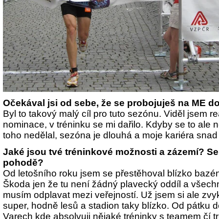
Očekával jsi od sebe, že se probojuješ na ME d
Byl to takový malý cíl pro tuto sezónu. Viděl jsem 
nominace, v tréninku se mi dařilo. Kdyby se to ale n
toho nedělal, sezóna je dlouhá a moje kariéra snad 
Jaké jsou tvé tréninkové možnosti a zázemí? Se
pohodě?
Od letošního roku jsem se přestěhoval blízko baz
Škoda jen že tu není žádný plavecký oddíl a všech
musím odplavat mezi veřejností. Už jsem si ale zvy
super, hodně lesů a stadion taky blízko. Od pátku 
Varech kde absolvuji nějaké tréninky s teamem čí t