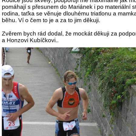
Rodiče jsou skvělý, podporují mě maximálně jak m
pomáhají s přesunem do Mariánek i po materiální s
rodina, taťka se věnuje dlouhému triatlonu a mamk
běhu. Ví o čem to je a za to jim děkuji.
Zvěrem bych rád dodal, že mockát děkuji za pod
a Honzovi Kubíčkovi..