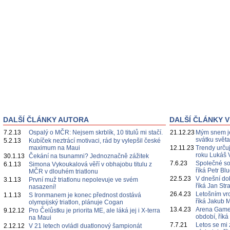
DALŠÍ ČLÁNKY AUTORA
DALŠÍ ČLÁNKY V
7.2.13
Ospalý o MČR: Nejsem skrblík, 10 titulů mi stačí.
21.12.23
Mým snem je
svátku svět
5.2.13
Kubíček neztrácí motivaci, rád by vylepšil české
maximum na Maui
12.11.23
Trendy určuj
roku Lukáš 
30.1.13
Čekání na tsunamni? Jednoznačně zážitek
7.6.23
Společné s
6.1.13
Simona Vykoukalová věří v obhajobu titulu z
říká Petr Bl
MČR v dlouhém triatlonu
22.5.23
V dnešní do
3.1.13
První muž triatlonu nepolevuje ve svém
říká Jan Str
nasazení!
26.4.23
Letošním vr
1.1.13
S Ironmanem je konec přednost dostává
říká Jakub 
olympijský triatlon, plánuje Cogan
13.4.23
Arena Games
9.12.12
Pro Čelůstku je priorita ME, ale láká jej i X-terra
období, říká
na Maui
7.7.21
Letos se mi 
2.12.12
V 21 letech ovládl duatlonový šampionát