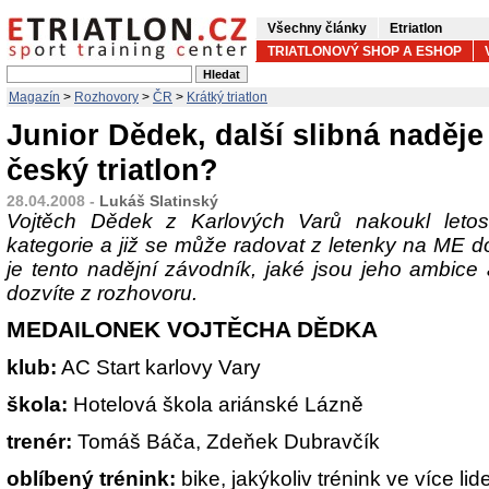
Všechny články
Etriatlon
TRIATLONOVÝ SHOP A ESHOP
Magazín
>
Rozhovory
>
ČR
>
Krátký triatlon
Junior Dědek, další slibná naděje
český triatlon?
28.04.2008 -
Lukáš Slatinský
Vojtěch Dědek z Karlových Varů nakoukl letos
kategorie a již se může radovat z letenky na ME 
je tento nadějní závodník, jaké jsou jeho ambice
dozvíte z rozhovoru.
MEDAILONEK VOJTĚCHA DĚDKA
klub:
AC Start karlovy Vary
škola:
Hotelová škola ariánské Lázně
trenér:
Tomáš Báča, Zdeňek Dubravčík
oblíbený trénink:
bike, jakýkoliv trénink ve více lid