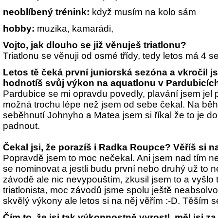
neoblíbený trénink:
když musím na kolo sám
hobby:
muzika, kamarádi,
Vojto, jak dlouho se již věnuješ triatlonu?
Triatlonu se věnuji od osmé třídy, tedy letos má 4 s
Letos tě čeká první juniorská sezóna a vkročil jsi
hodnotíš svůj výkon na aquatlonu v Pardubicíc
Pardubice se mi opravdu povedly, plavání jsem jel 
možná trochu lépe než jsem od sebe čekal. Na běh j
seběhnutí Johnyho a Matea jsem si říkal že to je d
padnout.
Čekal jsi, že porazíš i Radka Roupce? Věříš si na
Popravdě jsem to moc nečekal. Ani jsem nad tím ne
se nominovat a jestli budu první nebo druhý už to n
závodě ale nic nevypouštím, zkusil jsem to a vyšlo t
triatlonista, moc závodů jsme spolu ještě neabsolvov
skvělý výkony ale letos si na něj věřím :-D. Těším s
Čím to, že jsi tak výkonnostně vyrostl, měl jsi 