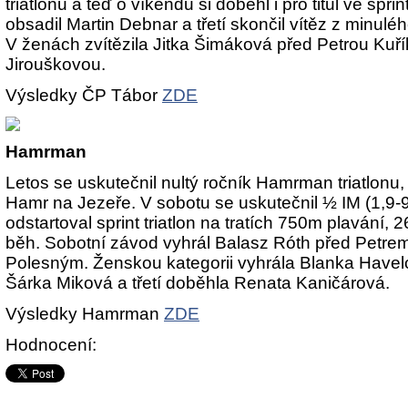
triatlonu a teď o víkendu si doběhl i pro titul ve spri
obsadil Martin Debnar a třetí skončil vítěz z minuléh
V ženách zvítězila Jitka Šimáková před Petrou Kuř
Jirouškovou.
Výsledky ČP Tábor
ZDE
Hamrman
Letos se uskutečnil nultý ročník Hamrman triatlonu, 
Hamr na Jezeře. V sobotu se uskutečnil ½ IM (1,9-9
odstartoval sprint triatlon na tratích 750m plavání, 
běh. Sobotní závod vyhrál Balasz Róth před Petre
Polesným. Ženskou kategorii vyhrála Blanka Havel
Šárka Miková a třetí doběhla Renata Kaničárová.
Výsledky Hamrman
ZDE
Hodnocení: