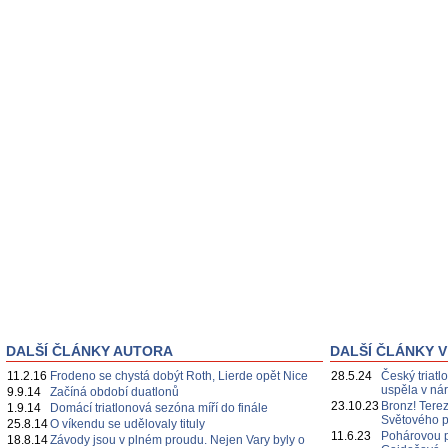
DALŠÍ ČLÁNKY AUTORA
DALŠÍ ČLÁNKY V
11.2.16
Frodeno se chystá dobýt Roth, Lierde opět Nice
28.5.24
Český triatl
uspěla v nár
9.9.14
Začíná období duatlonů
23.10.23
Bronz! Tere
1.9.14
Domácí triatlonová sezóna míří do finále
Světového 
25.8.14
O víkendu se udělovaly tituly
11.6.23
Pohárovou p
18.8.14
Závody jsou v plném proudu. Nejen Vary byly o