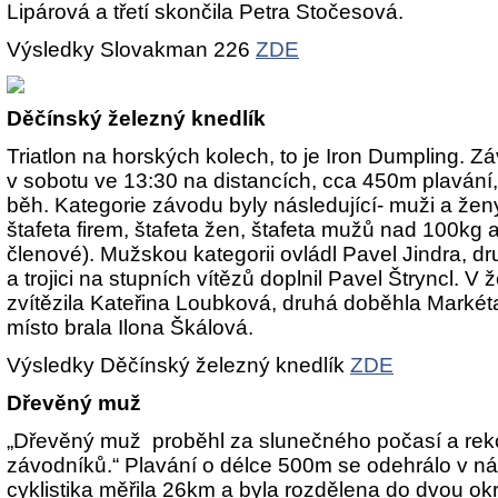
Lipárová a třetí skončila Petra Stočesová.
Výsledky Slovakman 226
ZDE
Děčínský železný knedlík
Triatlon na horských kolech, to je Iron Dumpling. Z
v sobotu ve 13:30 na distancích, cca 450m plaván
běh. Kategorie závodu byly následující- muži a žen
štafeta firem, štafeta žen, štafeta mužů nad 100kg
členové). Mužskou kategorii ovládl Pavel Jindra, d
a trojici na stupních vítězů doplnil Pavel Štryncl. 
zvítězila Kateřina Loubková, druhá doběhla Markéta
místo brala Ilona Škálová.
Výsledky Děčínský železný knedlík
ZDE
Dřevěný muž
„Dřevěný muž proběhl za slunečného počasí a reko
závodníků.“ Plavání o délce 500m se odehrálo v ná
cyklistika měřila 26km a byla rozdělena do dvou okr