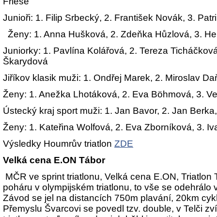
Friese
Junioři: 1. Filip Srbecký, 2. František Novák, 3. Pat
Ženy: 1. Anna Hušková, 2. Zdeňka Hůzlová, 3. H
Juniorky: 1. Pavlína Kolářová, 2. Tereza Ticháčkov
Škarydová
Jiříkov klasik muži: 1. Ondřej Marek, 2. Miroslav Daň
Ženy: 1. Anežka Lhotáková, 2. Eva Böhmová, 3. V
Ústecký kraj sport muži: 1. Jan Bavor, 2. Jan Berka
Ženy: 1. Kateřina Wolfová, 2. Eva Zborníková, 3. Iv
Výsledky Houmrův triatlon
ZDE
Velká cena E.ON Tábor
MČR ve sprint triatlonu, Velká cena E.ON, Triatlon 
poháru v olympijském triatlonu, to vše se odehrálo 
Závod se jel na distancích 750m plavání, 20km cykl
Přemyslu Švarcovi se povedl tzv. double, v Telči zví