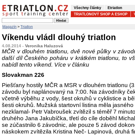
Všechny články
Etriatlon
TRIATLONOVÝ SHOP A ESHOP
Magazín
>
Triatlon
Víkendu vládl dlouhý triatlon
4.08.2014 -
Veronika Haluzová
MČR v dlouhém triatlonu, dvě nové půlky v závodn
další díl Českého poháru v krátkém triatlonu, to vš
nabídl tento víkend. Více v článku
Slovakman 226
Piešťany hostily MČR a MSR v dlouhém triatlonu (3,
závodu byl naplánovaný na 7:00. Na závodníky čeka
včetně výběhu z vody, šest okruhů v cyklistice a b
šesti okruhů. Mužská startovní listina měla jasného 
nezklamal- Petr Vabroušek zvítězil s téměř 7 min
druhého Jana Jakubíčka, třetí do cíle doběhl Mich
se zúčastnilo 6 závodnic, ale pouze 5 závod dokon
náskokem zvítězila Kristina Neč- Lapinová, druhá f