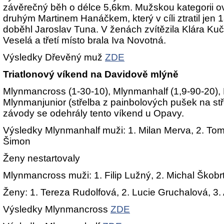
závěrečný běh o délce 5,6km. Mužskou kategorii ov
druhým Martinem Hanáčkem, který v cíli ztratil jen 1
doběhl Jaroslav Tuna. V ženách zvítězila Klára Kuč
Veselá a třetí místo brala Iva Novotná.
Výsledky Dřevěný muž
ZDE
Triatlonový víkend na Davidově mlýně
Mlynmancross (1-30-10), Mlynmanhalf (1,9-90-20)
Mlynmanjunior (střelba z painbolových pušek na stře
závody se odehrály tento víkend u Opavy.
Výsledky Mlynmanhalf muži: 1. Milan Merva, 2. Tom
Šimon
Ženy nestartovaly
Mlynmancross muži: 1. Filip Lužný, 2. Michal Škobrt
Ženy: 1. Tereza Rudolfová, 2. Lucie Gruchalová, 3.
Výsledky Mlynmancross
ZDE