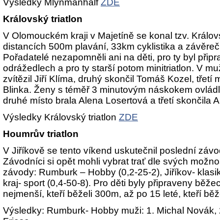
Výsledky Mlynmanhalf
ZDE
Královský triatlon
V Olomouckém kraji v Majetíně se konal tzv. Královs
distancích 500m plavání, 33km cyklistika a závěre
Pořadatelé nezapomněli ani na děti, pro ty byl při
odrážedlech a pro ty starší potom minitriatlon. V m
zvítězil Jiří Klíma, druhý skončil Tomáš Kozel, třetí
Blinka. Ženy s téměř 3 minutovým náskokem ovlád
druhé místo brala Alena Losertová a třetí skončila 
Výsledky Královský triatlon
ZDE
Houmrův triatlon
V Jiříkově se tento víkend uskutečnil poslední závod
Závodníci si opět mohli vybrat trať dle svých možnos
závody: Rumburk – Hobby (0,2-25-2), Jiříkov- klasik
kraj- sport (0,4-50-8). Pro děti byly připraveny běž
nejmenší, kteří běželi 300m, až po 15 leté, kteří běž
Výsledky: Rumburk- Hobby muži: 1. Michal Novák, 2