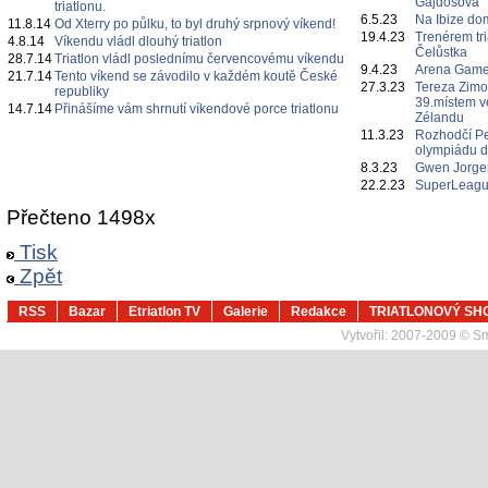
Gajdošová
triatlonu.
6.5.23
Na Ibize d
11.8.14
Od Xterry po půlku, to byl druhý srpnový víkend!
19.4.23
Trenérem tr
4.8.14
Víkendu vládl dlouhý triatlon
Čelůstka
28.7.14
Triatlon vládl poslednímu červencovému víkendu
9.4.23
Arena Game
21.7.14
Tento víkend se závodilo v každém koutě České
27.3.23
Tereza Zimo
republiky
39.místem 
14.7.14
Přinášíme vám shrnutí víkendové porce triatlonu
Zélandu
11.3.23
Rozhodčí P
olympiádu d
8.3.23
Gwen Jorgen
22.2.23
SuperLeague
Přečteno 1498x
Tisk
Zpět
RSS
Bazar
Etriatlon TV
Galerie
Redakce
TRIATLONOVÝ SH
Vytvořil:
2007-2009 © Sma