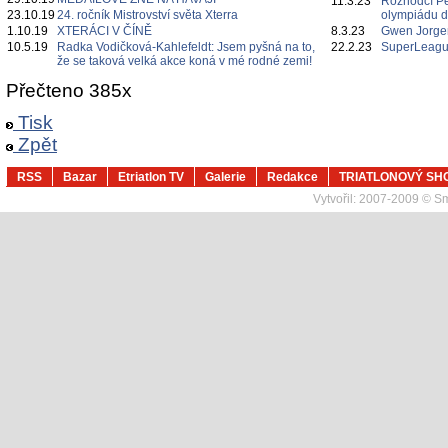
11.3.23
Rozhodčí P
23.10.19
24. ročník Mistrovství světa Xterra
olympiádu d
1.10.19
XTERÁCI V ČÍNĚ
8.3.23
Gwen Jorgen
10.5.19
Radka Vodičková-Kahlefeldt: Jsem pyšná na to,
22.2.23
SuperLeague
že se taková velká akce koná v mé rodné zemi!
Přečteno 385x
Tisk
Zpět
RSS
Bazar
Etriatlon TV
Galerie
Redakce
TRIATLONOVÝ SH
Vytvořil:
2007-2009 © Sma