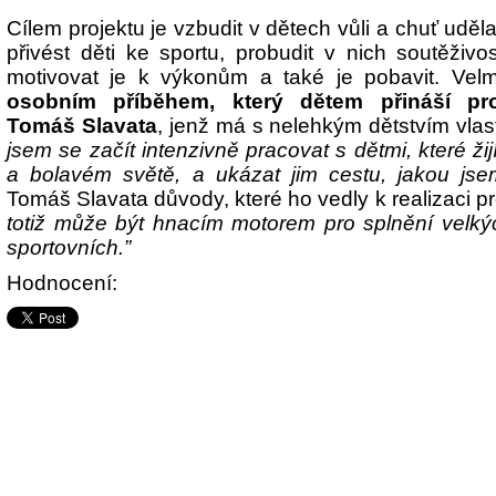
Cílem projektu je vzbudit v dětech vůli a chuť uděl
přivést děti ke sportu, probudit v nich soutěživ
motivovat je k výkonům a také je pobavit. Velm
osobním příběhem, který dětem přináší pro
Tomáš Slavata
, jenž má s nelehkým dětstvím vlas
jsem se začít intenzivně pracovat s dětmi, které ž
a bolavém světě, a ukázat jim cestu, jakou jse
Tomáš Slavata důvody, které ho vedly k realizaci p
totiž může být hnacím motorem pro splnění velký
sportovních.”
Hodnocení: