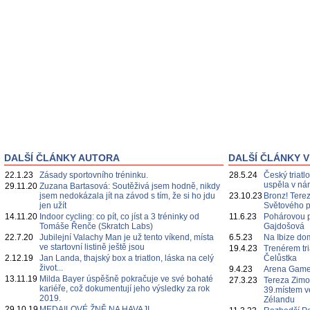
DALŠÍ ČLÁNKY AUTORA
DALŠÍ ČLÁNKY V
22.1.23
Zásady sportovního tréninku.
28.5.24
Český triatl
uspěla v nár
29.11.20
Zuzana Bartasová: Soutěživá jsem hodně, nikdy
jsem nedokázala jít na závod s tím, že si ho jdu
23.10.23
Bronz! Tere
jen užít
Světového 
14.11.20
Indoor cycling: co pít, co jíst a 3 tréninky od
11.6.23
Pohárovou p
Tomáše Řenče (Skratch Labs)
Gajdošová
22.7.20
Jubilejní Valachy Man je už tento víkend, místa
6.5.23
Na Ibize d
ve startovní listině ještě jsou
19.4.23
Trenérem tr
2.12.19
Jan Landa, thajský box a triatlon, láska na celý
Čelůstka
život...
9.4.23
Arena Game
13.11.19
Milda Bayer úspěšně pokračuje ve své bohaté
27.3.23
Tereza Zimo
kariéře, což dokumentují jeho výsledky za rok
39.místem 
2019.
Zélandu
29.10.19
MEDAILOVÉ ŽNĚ NA HAVAJI