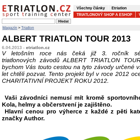
Všechny články
Etriatlon
TRIATLONOVÝ SHOP A ESHOP
Magazín
>
Triatlon
ALBERT TRIATLON TOUR 2013
6.04.2013 -
etriatlon.cz
V letošním roce nás čeká již 3. ročník sé
triatlonových závodů ALBERT TRIATLON TOU
bychom Vás touto cestou na tyto závody určené 
let chtěli pozvat. Tento projekt byl v roce 2012
CHARITATIVNÍ PROJEKT ROKU 2012.
Vaši závodníci nemusí mít kromě sportovníh
Kola, helmy a občerstvení je zajištěno.
Hlavní cenou pro výherce z každé z pěti kat
značky Author.