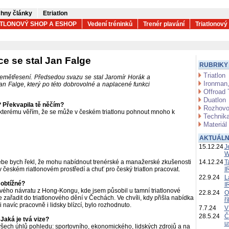
hny články
Etriatlon
ATLONOVÝ SHOP A ESHOP
Vedení tréninků
Trenér plavání
Triatlonový
 se stal Jan Falge
RUBRIKY
Triatlon
mětřesení. Předsedou svazu se stal Jaromír Horák a
Ironman,
n Falge, který po této dobrovolné a naplacené funkci
Offroad 
Duatlon
 Překvapila tě něčím?
Rozhovo
 kterému věřím, že se může v českém triatlonu pohnout mnoho k
Technika
Materiál
AKTUÁLN
15.12.24
J
W
be bych řekl, že mohu nabídnout trenérské a manažerské zkušenosti
14.12.24
T
 českém riatlonovém prostředí a chuť pro český triatlon pracovat.
I
22.9.24
L
 obtížné?
I
svého návratu z Hong-Kongu, kde jsem působil u tamní triatlonové
22.8.24
O
ařadit do triatlonového dění v Čechách. Ve chvíli, kdy přišla nabídka
ř
 mi navíc pracovně i lidsky blízcí, bylo rozhodnuto.
7.7.24
V
28.5.24
Č
Jaká je tvá vize?
u
 všech úhlů pohledu: sportovního, ekonomického, lidských zdrojů a na