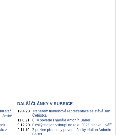
DALŠÍ ČLÁNKY V RUBRICE
mi stačí.
19.4.23
Trenérem triatlonové reprezentace se stává Jan
Čelůstka
il české
11.6.21
ČTA povede i nadále Antonín Bauer
tek
9.12.20
Český triatlon vstoupí do roku 2021 s novou tváří
ulu z
2.11.19
Z pozice předsedy povede český triatlon Antonín
Bauer