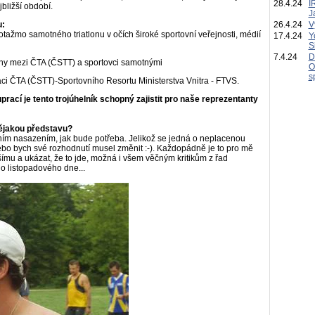
28.4.24
I
bližší období.
J
u:
26.4.24
V
tažmo samotného triatlonu v očích široké sportovní veřejnosti, médií
17.4.24
Y
S
7.4.24
D
tahy mezi ČTA (ČSTT) a sportovci samotnými
O
s
ráci ČTA (ČSTT)-Sportovního Resortu Ministerstva Vnitra - FTVS.
ací je tento trojúhelník schopný zajistit pro naše reprezentanty
ějakou představu?
ním nasazením, jak bude potřeba. Jelikož se jedná o neplacenou
nebo bych své rozhodnutí musel změnit :-). Každopádně je to pro mě
pšímu a ukázat, že to jde, možná i všem věčným kritikům z řad
ho listopadového dne...