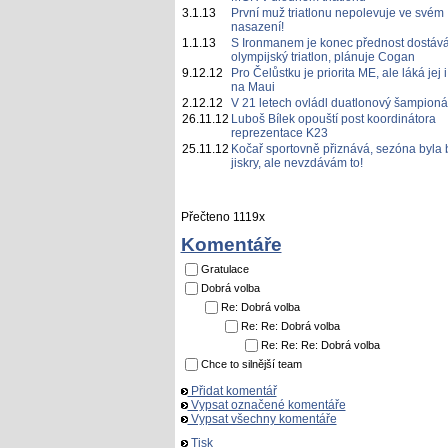
3.1.13
První muž triatlonu nepolevuje ve svém
nasazení!
1.1.13
S Ironmanem je konec přednost dostáv
olympijský triatlon, plánuje Cogan
9.12.12
Pro Čelůstku je priorita ME, ale láká jej i
na Maui
2.12.12
V 21 letech ovládl duatlonový šampioná
26.11.12
Luboš Bílek opouští post koordinátora
reprezentace K23
25.11.12
Kočař sportovně přiznává, sezóna byla 
jiskry, ale nevzdávám to!
Přečteno 1119x
Komentáře
Gratulace
Dobrá volba
Re: Dobrá volba
Re: Re: Dobrá volba
Re: Re: Re: Dobrá volba
Chce to silnější team
Přidat komentář
Vypsat označené komentáře
Vypsat všechny komentáře
Tisk