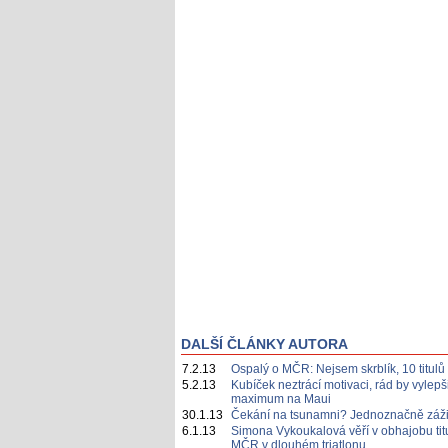
DALŠÍ ČLÁNKY AUTORA
7.2.13
Ospalý o MČR: Nejsem skrblík, 10 titulů 
5.2.13
Kubíček neztrácí motivaci, rád by vylepš
maximum na Maui
30.1.13
Čekání na tsunamni? Jednoznačně záži
6.1.13
Simona Vykoukalová věří v obhajobu tit
MČR v dlouhém triatlonu