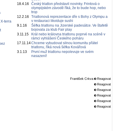
18.4.16
Český triatlon představil novinky. Frintová o
olympijském závodě říká, že to bude hop, nebo
trop
á
12.2.16
Triatlonová reprezentace dře s Bohy z Olympu a
v restauraci likviduje sushi
 X-terra
9.1.16
Šéfka triatlonu na Jizerské padesátce. Ve štafetě
bojovala za klub Fair play
t
3.11.15
Král nebo královna triatlonu poprvé na scéně v
rámci vyhlášení Českého poháru
17.11.14
Chceme vybudovat silnou komunitu přátel
bez
triatlonu, říká nová šéfka Kovářová
3.1.13
První muž triatlonu nepolevuje ve svém
nasazení!
František Crkva
Reagovat
Reagovat
Reagovat
Reagovat
Reagovat
Reagovat