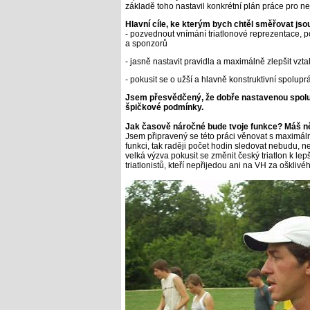
základě toho nastavil konkrétní plán práce pro nej
Hlavní cíle, ke kterým bych chtěl směřovat jso
- pozvednout vnímání triatlonové reprezentace, po
a sponzorů
- jasně nastavit pravidla a maximálně zlepšit vz
- pokusit se o užší a hlavně konstruktivní spolup
Jsem přesvědčený, že dobře nastavenou spolupr
špičkové podmínky.
Jak časově náročné bude tvoje funkce? Máš n
Jsem připravený se této práci věnovat s maximál
funkci, tak raději počet hodin sledovat nebudu, 
velká výzva pokusit se změnit český triatlon k le
triatlonistů, kteří nepřijedou ani na VH za ošklivé