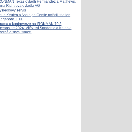
RONMAN Texas ovládli Hermandez a Matthews,
ana Richtrová ovládla AG
ýsledkový servis
ouri Keulen a Ashleigh Gentle ovládli triatlon
ingapore T100
rama a kontroverze na IRONMAN 70.3
ceanside 2024: Vítězství Sanderse a Knibb a
porné diskvalifikace.