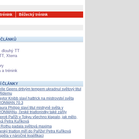
 trénink
Běžecký trénink
 ČLÁNKŮ
 dlouhý TT
TT, Xterra
ry
 a trénink
Í ČLÁNKY
elle Geens drtivým tempem ukradnul světový titul
ildemu
aylor Knibb slaví hattrick na mistrovství světa
RONMAN 70.3
aura Philipp slaví titul mistryně světa v
RONMANu, české triatlonistky také zářily
proti Paříži v Tokyu všechno klapalo, jak mělo,
íká Petra Kuříková
 Rothu padala světová maxima
eský triatlon míří do Paříže! Petra Kuříková
spěla v náročné kvalifikaci