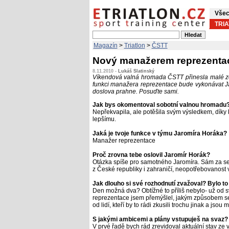
Všec
TRI
Magazín
>
Triatlon
>
ČSTT
Nový manažerem reprezentace
8.11.2010 -
Lukáš Slatinský
Víkendová valná hromada ČSTT přinesla malé ze
funkci manažera reprezentace bude vykonávat Ja
doslova prahne. Posuďte sami.
Jak bys okomentoval sobotní valnou hromadu?
Nepřekvapila, ale potěšila svým výsledkem, díky
lepšímu.
Jaká je tvoje funkce v týmu Jaromíra Horáka?
Manažer reprezentace
Proč zrovna tebe oslovil Jaromír Horák?
Otázka spíše pro samotného Jaromíra. Sám za se
z České republiky i zahraničí, neopotřebovanost v
Jak dlouho si své rozhodnutí zvažoval? Bylo to
Den možná dva? Obtížné to příliš nebylo- už od 
reprezentace jsem přemýšlel, jakým způsobem se z
od lidí, kteří by to rádi zkusili trochu jinak a jsou
S jakými ambicemi a plány vstupuješ na svaz? 
V prvé řadě bych rád zrevidoval aktuální stav ze