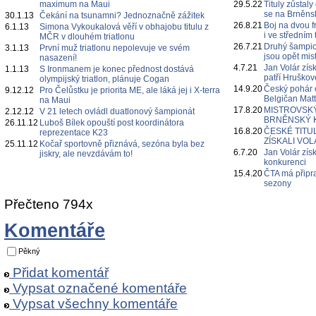
maximum na Maui
29.5.22
Tituly zůstaly
se na Brněns
30.1.13
Čekání na tsunamni? Jednoznačně zážitek
26.8.21
Boj na dvou fr
6.1.13
Simona Vykoukalová věří v obhajobu titulu z
i ve středním 
MČR v dlouhém triatlonu
26.7.21
Druhý šampion
3.1.13
První muž triatlonu nepolevuje ve svém
jsou opět mis
nasazení!
4.7.21
Jan Volár získ
1.1.13
S Ironmanem je konec přednost dostává
patří Hruškov
olympijský triatlon, plánuje Cogan
14.9.20
Český pohár 
9.12.12
Pro Čelůstku je priorita ME, ale láká jej i X-terra
Belgičan Mat
na Maui
17.8.20
MISTROVSKÝ
2.12.12
V 21 letech ovládl duatlonový šampionát
BRNĚNSKÝ 
26.11.12
Luboš Bílek opouští post koordinátora
16.8.20
ČESKÉ TITU
reprezentace K23
ZÍSKALI VO
25.11.12
Kočař sportovně přiznává, sezóna byla bez
6.7.20
Jan Volár zís
jiskry, ale nevzdávám to!
konkurenci
15.4.20
ČTA má připra
sezony
Přečteno 794x
Komentáře
Pěkný
Přidat komentář
Vypsat označené komentáře
Vypsat všechny komentáře