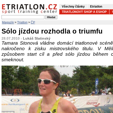
Všechny články
Etriatlon
TRIATLONOVÝ SHOP A ESHOP
Magazín
>
Triatlon
>
ČP
Sólo jízdou rozhodla o triumfu
28.07.2010 -
Lukáš Slatinský
Tamara Stonová vládne domácí triatlonové scén
nakročeno k zisku mistrovského titulu. V Měln
způsobem start cíl a před sólo jízdou během c
smeknout.