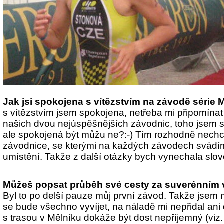
Jak jsi spokojena s vítězstvím na závodě série
s vítězstvím jsem spokojena, netřeba mi připomínat ž
našich dvou nejúspěšnějších závodnic, toho jsem
ale spokojená být můžu ne?:-) Tím rozhodně nechc
závodnice, se kterými na každých závodech svádím
umístění. Takže z další otázky bych vynechala slov
Můžeš popsat průběh své cesty za suverénním 
Byl to po delší pauze můj první závod. Takže jsem
se bude všechno vyvíjet, na náladě mi nepřidal ani 
s trasou v Mělníku dokáže být dost nepříjemný (viz.