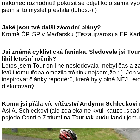
nakonec rozhodnutí pokusit se odjet kolo sama vypl
jsem si to myslet přestala (tuhoš:-) )
Jaké jsou tvé další závodní plány?
Kromě ČP, SP v Maďarsku (Tiszaujvaros) a EP Kar
Jsi známá cyklistická faninka. Sledovala jsi Tou
líbil letošní ročník?
Letos jsem Tour on-line nesledovala- nebyl čas a z
kvůli tomu třeba omezila trénink nejsem,že :-). Jen
inspirovat články reportérů, které byly plné NEJ. let
diskutovaný.
Komu jsi přála víc vítězství Andymu Schleckov
Asi A. Schleckovi (ale zdaleka ne kvůli kauze „spadlý
pojede Conti o 7 triumf na Tour tak budu fandit jemu