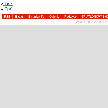
Tisk
Zpět
RSS
Bazar
Etriatlon TV
Galerie
Redakce
TRIATLONOVÝ SH
Vytvořil:
2007-2009 © Sma