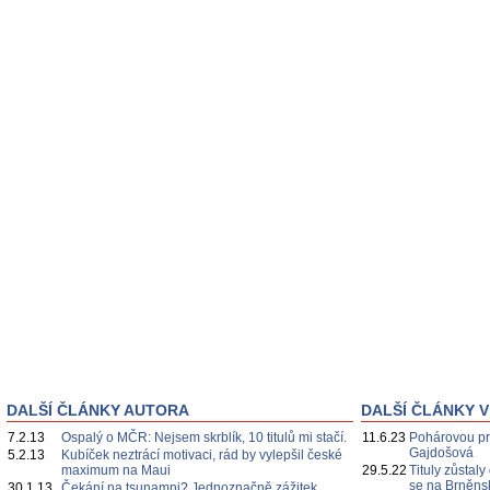
DALŠÍ ČLÁNKY AUTORA
DALŠÍ ČLÁNKY V
7.2.13
Ospalý o MČR: Nejsem skrblík, 10 titulů mi stačí.
11.6.23
Pohárovou pre
Gajdošová
5.2.13
Kubíček neztrácí motivaci, rád by vylepšil české
maximum na Maui
29.5.22
Tituly zůstaly
se na Brněns
30.1.13
Čekání na tsunamni? Jednoznačně zážitek