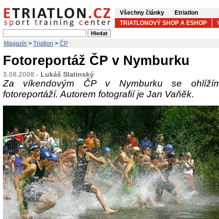
Všechny články
Etriatlon
TRIATLONOVÝ SHOP A ESHOP
Magazín
>
Triatlon
>
ČP
Fotoreportáž ČP v Nymburku
3.08.2008 -
Lukáš Slatinský
Za víkendovým ČP v Nymburku se ohlížím
fotoreportáží. Autorem fotografií je Jan Vaňěk.