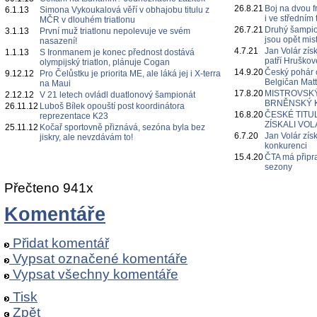
26.8.21
Boj na dvou fr
6.1.13
Simona Vykoukalová věří v obhajobu titulu z
i ve středním 
MČR v dlouhém triatlonu
26.7.21
Druhý šampion
3.1.13
První muž triatlonu nepolevuje ve svém
jsou opět mis
nasazení!
4.7.21
Jan Volár získ
1.1.13
S Ironmanem je konec přednost dostává
patří Hruškov
olympijský triatlon, plánuje Cogan
14.9.20
Český pohár 
9.12.12
Pro Čelůstku je priorita ME, ale láká jej i X-terra
Belgičan Mat
na Maui
17.8.20
MISTROVSKÝ
2.12.12
V 21 letech ovládl duatlonový šampionát
BRNĚNSKÝ 
26.11.12
Luboš Bílek opouští post koordinátora
16.8.20
ČESKÉ TITU
reprezentace K23
ZÍSKALI VO
25.11.12
Kočař sportovně přiznává, sezóna byla bez
6.7.20
Jan Volár zís
jiskry, ale nevzdávám to!
konkurenci
15.4.20
ČTA má připra
sezony
Přečteno 941x
Komentáře
Přidat komentář
Vypsat označené komentáře
Vypsat všechny komentáře
Tisk
Zpět