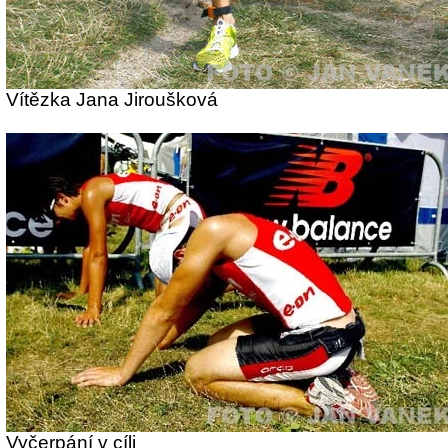
Vítězka Jana Jiroušková
Vyčerpání v cíli