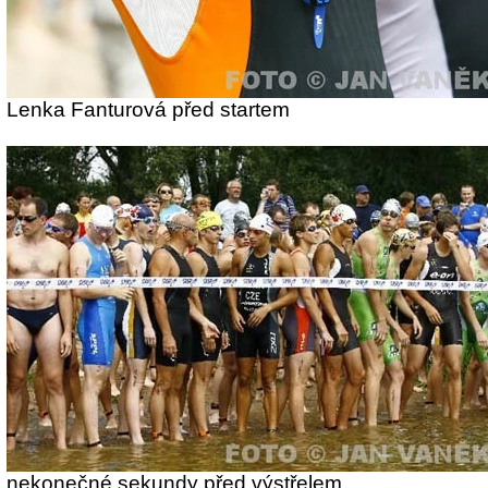
Lenka Fanturová před startem
nekonečné sekundy před výstřelem