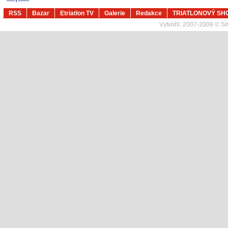
RSS
Bazar
Etriatlon TV
Galerie
Redakce
TRIATLONOVÝ SH
Vytvořil:
2007-2009 © Sma