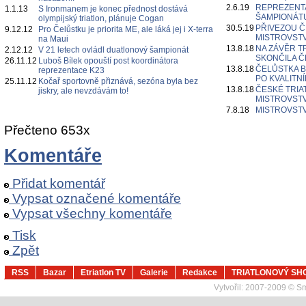
2.6.19
REPREZENT
1.1.13
S Ironmanem je konec přednost dostává
ŠAMPIONÁT
olympijský triatlon, plánuje Cogan
30.5.19
PŘIVEZOU Č
9.12.12
Pro Čelůstku je priorita ME, ale láká jej i X-terra
MISTROVSTV
na Maui
13.8.18
NA ZÁVĚR 
2.12.12
V 21 letech ovládl duatlonový šampionát
SKONČILA Č
26.11.12
Luboš Bílek opouští post koordinátora
13.8.18
ČELŮSTKA B
reprezentace K23
PO KVALITN
25.11.12
Kočař sportovně přiznává, sezóna byla bez
13.8.18
ČESKÉ TRIA
jiskry, ale nevzdávám to!
MISTROVSTV
7.8.18
MISTROVSTV
Přečteno 653x
Komentáře
Přidat komentář
Vypsat označené komentáře
Vypsat všechny komentáře
Tisk
Zpět
RSS
Bazar
Etriatlon TV
Galerie
Redakce
TRIATLONOVÝ SH
Vytvořil:
2007-2009 © Sma