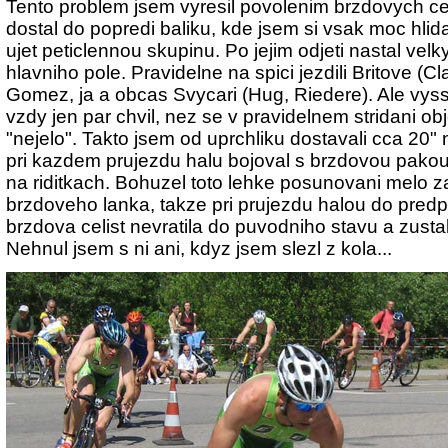
Tento problem jsem vyresil povolenim brzdovych cel
dostal do popredi baliku, kde jsem si vsak moc hlida
ujet peticlennou skupinu. Po jejim odjeti nastal ve
hlavniho pole. Pravidelne na spici jezdili Britove (C
Gomez, ja a obcas Svycari (Hug, Riedere). Ale vys
vzdy jen par chvil, nez se v pravidelnem stridani obj
"nejelo". Takto jsem od uprchliku dostavali cca 20"
pri kazdem prujezdu halu bojoval s brzdovou pakou
na riditkach. Bohuzel toto lehke posunovani melo 
brzdoveho lanka, takze pri prujezdu halou do pred
brzdova celist nevratila do puvodniho stavu a zusta
Nehnul jsem s ni ani, kdyz jsem slezl z kola...