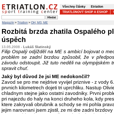
Všechny články
Etriatlon
TRIATLONOVÝ SHOP A ESHOP
Magazín
>
Triatlon
>
OH, MS, ME
Rozbitá brzda zhatila Ospalého p
úspěch
13.05.2008 -
Lukáš Slatinský
Filip Ospalý odjížděl na ME s ambicí bojovat o med
problém se zadní brzdou způsobil, že v předpo
závodu odstoupit. Již tuto neděli na olympijském t
spravit chuť.
Jaký byl důvod že jsi ME nedokončil?
Zavod se pro me nejdrive vyvijel priznive - z vody 
prvnich kilometrech dojeti tri uprchliku. Nastup Oli
chladnym stejne jako ostatni zavodniky. Prvni probl
pri najezdu do haly na konci druheho kola, kdy pre
ktere zakryvali obrubnik a schody se mi pohla pra
jejim narovnani jsem zjistil, ze mi dre zadni brzdovy 