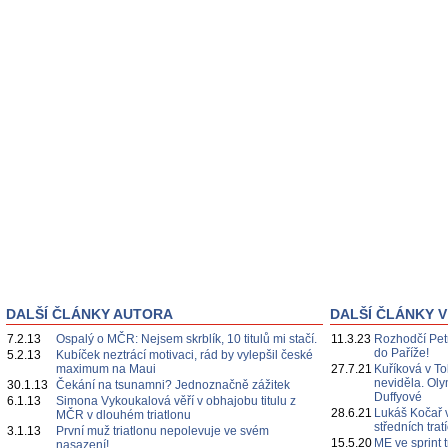
DALŠÍ ČLÁNKY AUTORA
DALŠÍ ČLÁNKY V
7.2.13
Ospalý o MČR: Nejsem skrblík, 10 titulů mi stačí.
11.3.23
Rozhodčí Pet
do Paříže!
5.2.13
Kubíček neztrácí motivaci, rád by vylepšil české
maximum na Maui
27.7.21
Kuříková v Tok
neviděla. Oly
30.1.13
Čekání na tsunamni? Jednoznačně zážitek
Duffyové
6.1.13
Simona Vykoukalová věří v obhajobu titulu z
28.6.21
Lukáš Kočař 
MČR v dlouhém triatlonu
středních tratí
3.1.13
První muž triatlonu nepolevuje ve svém
15.5.20
ME ve sprint 
nasazení!