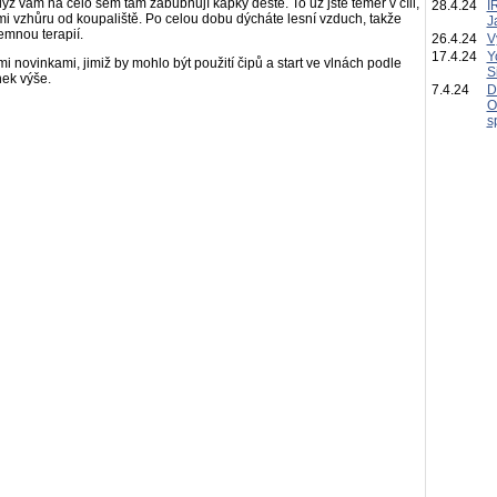
yž vám na čelo sem tam zabubnují kapky deště. To už jste téměř v cíli,
28.4.24
I
mi vzhůru od koupaliště. Po celou dobu dýcháte lesní vzduch, takže
J
emnou terapií.
26.4.24
V
17.4.24
Y
mi novinkami, jimiž by mohlo být použití čipů a start ve vlnách podle
S
nek výše.
7.4.24
D
O
s