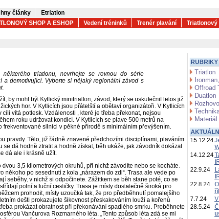
hny články
Etriatlon
ATLONOVÝ SHOP A ESHOP
Vedení tréninků
Trenér plavání
Triatlonový
.
RUBRIKY
Triatlon
 některého triatlonu, nevrhejte se rovnou do série
Ironman,
 a demotivující. Vyberte si nějaký regionální závod s
t.
Offroad 
Duatlon
 by mohl být Kytlický minitriatlon, závod, který se uskutečnil letos již
Rozhovo
kých hor. V Kytlicích jsou přátelští a obětaví organizátoři. V Kytlicích
Technika
íli vítá potlesk. Vzdálenosti , které je třeba překonat, nejsou
Materiál
během roku udržovat kondici. V Kytlicích se plave
500 metrů na
o frekventované silnici v pěkné přírodě s minimálním převýšením.
AKTUÁLN
nou pravdy. Tělo, již řádně znavené předchozími disciplínami, plaváním
15.12.24
J
hu se dá hodně ztratit a hodně získat, běh ukáže, jak závodník dokázal
W
e dá ale i krásně užít.
14.12.24
T
I
 dvou 3,5 kilometrových okruhů, při nichž závodíte nebo se kocháte.
22.9.24
L
ro někoho po sesednutí z kola „nárazem do zdi“. Trasa ale vede po
I
ají seběhy, v nichž si odpočinete. Zážitkem se běh stane poté, co se
22.8.24
O
střídají polní a luční cestičky. Trasa je místy dostatečně široká pro
ř
běžcem prohodit, místy uzoučká tak, že pro předběhnutí pomalejšího
7.7.24
V
o letním dešti prokazujete šikovnost přeskakováním louží a kořenů
e třeba prokázat obratnost při překonávání spadlého smrku. Proběhnete
28.5.24
Č
osférou Vančurova Rozmarného léta. „Tento způsob léta zdá se mi
u