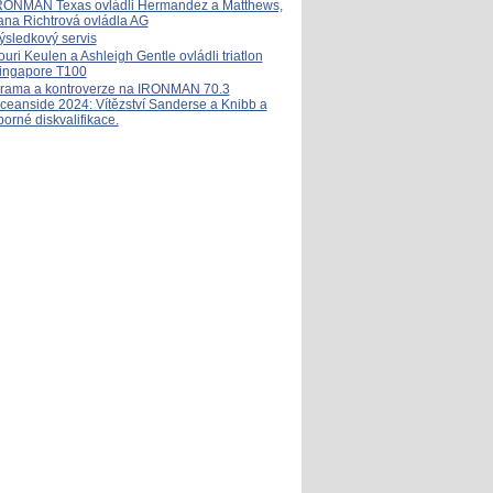
RONMAN Texas ovládli Hermandez a Matthews,
ana Richtrová ovládla AG
ýsledkový servis
ouri Keulen a Ashleigh Gentle ovládli triatlon
ingapore T100
rama a kontroverze na IRONMAN 70.3
ceanside 2024: Vítězství Sanderse a Knibb a
porné diskvalifikace.