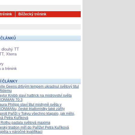
 trénink
Běžecký trénink
 ČLÁNKŮ
 dlouhý TT
TT, Xterra
ry
 a trénink
Í ČLÁNKY
elle Geens drtivým tempem ukradnul světový titul
ildemu
aylor Knibb slaví hattrick na mistrovství světa
RONMAN 70.3
aura Philipp slaví titul mistryně světa v
RONMANu, české triatlonistky také zářily
proti Paříži v Tokyu všechno klapalo, jak mělo,
íká Petra Kuříková
 Rothu padala světová maxima
eský triatlon míří do Paříže! Petra Kuříková
spěla v náročné kvalifikaci