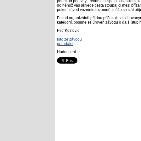
poněkud podivný,“ řeknete si spolu s klasikem, kd
do něhož vás přivede cesta stoupající mezi bříza
pokud závod vezmete rozumně, může se stát příj
Pokud organizátoři přijdou příští rok se slibovaný
kategorií, posune se úroveň závodu o další stupí
Petr Kostovič
foto ze závodu
pořadatel
Hodnocení: