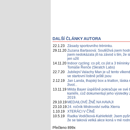
DALŠÍ ČLÁNKY AUTORA
22.1.23
Zásady sportovního tréninku.
29.11.20
Zuzana Bartasová: Soutěživá jsem hodn
jsem nedokázala jít na závod s tím, že s
jen užít
14.11.20
Indoor cycling: co pít, co jíst a 3 tréninky
Tomáše Řenče (Skratch Labs)
22.7.20
Jubilejní Valachy Man je už tento víkend
ve startovní listině ještě jsou
2.12.19
Jan Landa, thajský box a triatlon, láska 
život...
13.11.19
Milda Bayer úspěšně pokračuje ve své 
kariéře, což dokumentují jeho výsledky 
2019.
29.10.19
MEDAILOVÉ ŽNĚ NA HAVAJI
23.10.19
24. ročník Mistrovství světa Xterra
1.10.19
XTERÁCI V ČÍNĚ
10.5.19
Radka Vodičková-Kahlefeldt: Jsem pyšn
že se taková velká akce koná v mé rodn
Přečteno 899x