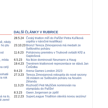
DALŠÍ ČLÁNKY V RUBRICE
28.5.24
Český triatlon míří do Paříže! Petra Kuříková
uspěla v náročné kvalifikaci
ě, nikdy
i ho jdu
23.10.23
Bronz! Tereza Zimovjanová má medaili ze
Světového poháru
 od
11.6.23
Pohárovou premiéru v Trutnově ovládli Kříž a
Gajdošová
, místa
6.5.23
Na Ibize dominovali Neumann a Haug
19.4.23
Trenérem triatlonové reprezentace se stává Jan
na celý
Čelůstka
9.4.23
Arena Games London 2023
bohaté
27.3.23
Tereza Zimovjanová vstoupila do nové sezony
za rok
39.místem ve Světovém poháru na Novém
Zélandu
11.3.23
Rozhodčí Petr Mužíček nominován na
olympiádu do Paříže!
8.3.23
Gwen Jorgensen je zpět!
á na to,
22.2.23
SuperLeague Triathlon otevírá novou sezónu!
é zemi!