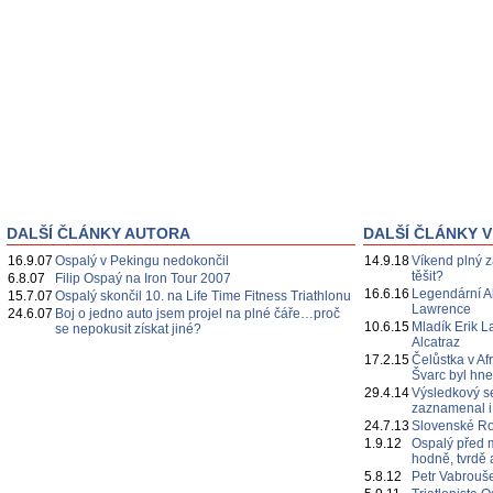
DALŠÍ ČLÁNKY AUTORA
DALŠÍ ČLÁNKY V
16.9.07
Ospalý v Pekingu nedokončil
14.9.18
Víkend plný 
těšit?
6.8.07
Filip Ospaý na Iron Tour 2007
16.6.16
Legendární Al
15.7.07
Ospalý skončil 10. na Life Time Fitness Triathlonu
Lawrence
24.6.07
Boj o jedno auto jsem projel na plné čáře…proč
10.6.15
Mladík Erik L
se nepokusit získat jiné?
Alcatraz
17.2.15
Čelůstka v Af
Švarc byl hn
29.4.14
Výsledkový se
zaznamenal i
24.7.13
Slovenské Roh
1.9.12
Ospalý před 
hodně, tvrdě 
5.8.12
Petr Vabrouš