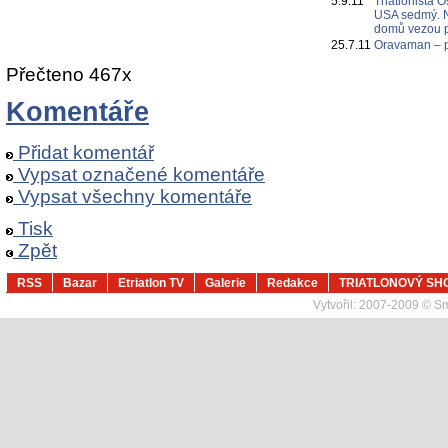
5.9.11
Triatlonista 
USA sedmý. Nez
domů vezou p
25.7.11
Oravaman – p
Přečteno 467x
Komentáře
Přidat komentář
Vypsat označené komentáře
Vypsat všechny komentáře
Tisk
Zpět
RSS
Bazar
Etriatlon TV
Galerie
Redakce
TRIATLONOVÝ SH
Vytvořil:
2007-2009 © Sma