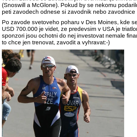
(Snoswill a McGlone). Pokud by se nekomu podarilo
peti zavodech odnese si zavodnik nebo zavodnice
Po zavode svetoveho poharu v Des Moines, kde se 
USD 700.000 je videt, ze predevsim v USA je triatlo
sponzori jsou ochotni do nej investovat nemale fina
to chce jen trenovat, zavodit a vyhravat:-)