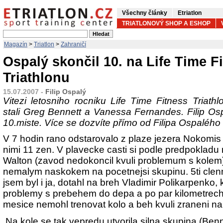
Všechny články
Etriatlon
TRIATLONOVÝ SHOP A ESHOP
Magazín
>
Triatlon
>
Zahraničí
Ospalý skončil 10. na Life Time F
Triathlonu
15.07.2007 -
Filip Ospalý
Vitezi letosniho rocniku Life Time Fitness Triath
stali Greg Bennett a Vanessa Fernandes. Filip Os
10.miste. Více se dozvíte přímo od Filipa Ospalého
V 7 hodin rano odstarovalo z plaze jezera Nokomis
nimi 11 zen. V plavecke casti si podle predpokladu 
Walton (zavod nedokoncil kvuli problemum s kolem),
nemalym naskokem na pocetnejsi skupinu. 5ti clen
jsem byl i ja, dotahl na breh Vladimir Polikarpenko, 
problemy s prebehem do depa a po par kilometrech 
mesice nemohl trenovat kolo a beh kvuli zraneni na
Na kole se tak vepredu utvorila silna skupina (Benn