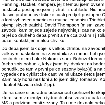
Henning, Hacket, Kemper), jejiz tempu jsem ovsem
nestacil a postupne jsem ji ztratil z dohledu. Nic n
dalsim prubehu cyklisticke casti predjeli postupne C
a loni vyhlasen americkou mutaci casopisu Triathlete
olympijskych tratich), David Thompson (mistni zavod
zavodu, kam prijede zajede nejrychlejsi cas na kole a
prijel do druheho depa prvni) a na cca 20.km Tj To
udzel kontakt jen malou chvilku.
Do depa jsem tak dojel s velkou ztratou na zavodn
velkoym naskokem na zavodnika za mnou. beh jse
cestach kolem Lake Nokomis sam. Bohuzel forma b
(nebo spis bohudik, kdyz jsem byl dvakrat na bedne
bohudik, ze tam v prvni pulce sezony byla:-)!) a 
vypadek na cyklisticke casti velmi ukaze (letos jsem
3.5minuty horsi nez loni a to jsem diky Tomasovi K
- loukot Mavic a disk Zipp).
Je na case si poradne odpocinout (bohuzel to rikaji i
ktere jsem v minulych tydnech absolvoval) a pak se 
MS a podzimni casti sezony. Ta u me doznala neko