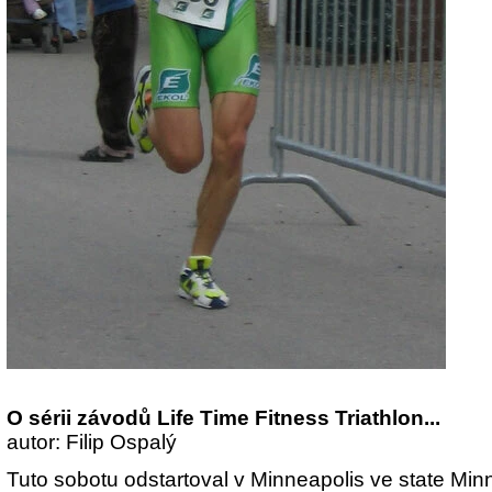
O sérii závodů Life Time Fitness Triathlon...
autor: Filip Ospalý
Tuto sobotu odstartoval v Minneapolis ve state Min