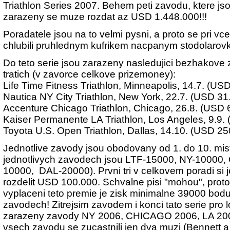
Triathlon Series 2007. Behem peti zavodu, ktere jso
zarazeny se muze rozdat az USD 1.448.000!!!
Poradatele jsou na to velmi pysni, a proto se pri vce
chlubili pruhlednym kufrikem nacpanym stodolarov
Do teto serie jsou zarazeny nasledujici bezhakove
tratich (v zavorce celkove prizemoney):
Life Time Fitness Triathlon, Minneapolis, 14.7. (US
Nautica NY City Triathlon, New York, 22.7. (USD 31
Accenture Chicago Triathlon, Chicago, 26.8. (USD 
Kaiser Permanente
LA Triathlon, Los Angeles, 9.9.
Toyota U.S. Open Triathlon, Dallas, 14.10. (USD 25
Jednotlive zavody jsou obodovany od 1. do 10. mis
jednotlivych zavodech jsou LTF-15000, NY-10000,
10000, DAL-20000). Prvni tri v celkovem poradi si
rozdelit USD 100.000. Schvalne pisi "mohou", pro
vyplaceni teto premie je zisk minimalne 39000 bodu
zavodech! Zitrejsim zavodem i konci tato serie pro 
zarazeny zavody NY 2006, CHICAGO 2006, LA
20
vsech zavodu se zucastnili jen dva muzi (Bennett a