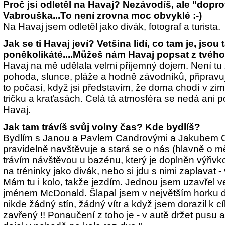
Proč jsi odletěl na Havaj? Nezávodíš, ale "dopr
Vabrouška...To není zrovna moc obvyklé :-)
Na Havaj jsem odletěl jako divák, fotograf a turista.
Jak se ti Havaj jeví? Vetšina lidí, co tam je, jsou
poněkolikáté....Můžeš nám Havaj popsat z tvéh
Havaj na mě udělala velmi příjemný dojem. Není tu 
pohoda, slunce, pláže a hodně závodníků, připravuj
to počasí, když jsi představím, že doma chodí v zim
tričku a kraťasách. Celá tá atmosféra se nedá ani po
Havaj.
Jak tam trávíš svůj volny čas? Kde bydlíš?
Bydlím s Janou a Pavlem Candrovými a Jakubem C
pravidelně navštěvuje a stará se o nás (hlavně o m
trávím návštěvou u bazénu, který je doplněn výřiv
na tréninky jako divák, nebo si jdu s nimi zaplavat -
Mám tu i kolo, takže jezdím. Jednou jsem uzavřel 
jménem McDonald. Šlapal jsem v největším horku 
nikde žádný stín, žádný vítr a když jsem dorazil k cí
zavřený !! Ponaučení z toho je - v autě držet pusu a