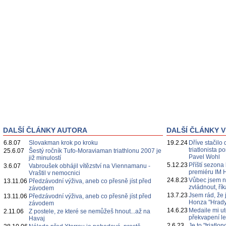
DALŠÍ ČLÁNKY AUTORA
DALŠÍ ČLÁNKY V
6.8.07
Slovakman krok po kroku
19.2.24
Dříve stačilo 
triatlonista 
25.6.07
Šestý ročník Tufo-Moraviaman triathlonu 2007 je
Pavel Wohl
již minulostí
5.12.23
Příští sezona
3.6.07
Vabroušek obhájil vítězství na Viennamanu -
premiéru IM 
Vraštil v nemocnici
24.8.23
Vůbec jsem n
13.11.06
Předzávodní výživa, aneb co přesně jíst před
zvládnout, ří
závodem
13.7.23
Jsem rád, že 
13.11.06
Předzávodní výživa, aneb co přesně jíst před
Honza "Hrady
závodem
14.6.23
Medaile mi ut
2.11.06
Z postele, ze které se nemůžeš hnout...až na
překvapení l
Havaj
2.6.23
Je to "triatl