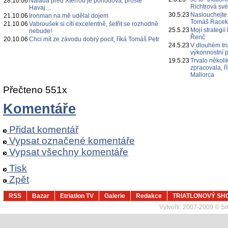
28.10.06
Nálada před Xterrou je pohodová, prostě
Richtrová své
Havaj…
30.5.23
Naslouchejte
21.10.06
Ironman na mě udělal dojem
Tomáš Race
21.10.06
Vabroušek si cítí excelentně, šetřit se rozhodně
25.5.23
Mojí strategi
nebude!
Řenč
20.10.06
Chci mít ze závodu dobrý pocit, říká Tomáš Petr
24.5.23
V dlouhém tri
výkonnostní p
19.5.23
Trvalo několi
zpracovala, ř
Mallorca
Přečteno 551x
Komentáře
Přidat komentář
Vypsat označené komentáře
Vypsat všechny komentáře
Tisk
Zpět
RSS
Bazar
Etriatlon TV
Galerie
Redakce
TRIATLONOVÝ SH
Vytvořil:
2007-2009 © Sma