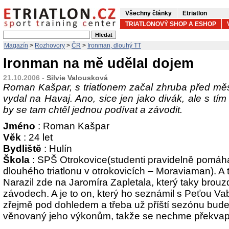
Všechny články
Etriatlon
TRIATLONOVÝ SHOP A ESHOP
Magazín
>
Rozhovory
>
ČR
>
Ironman, dlouhý TT
Ironman na mě udělal dojem
21.10.2006 -
Silvie Valousková
Roman Kašpar, s triatlonem začal zhruba před mě
vydal na Havaj. Ano, sice jen jako divák, ale s tím 
by se tam chtěl jednou podívat a závodit.
Jméno
: Roman Kašpar
Věk
: 24 let
Bydliště
: Hulín
Škola
: SPŠ Otrokovice(studenti pravidelně pomáhaj
dlouhého triatlonu v otrokovicích – Moraviaman). A 
Narazil zde na Jaromíra Zapletala, který taky brouzd
závodech. A je to on, který ho seznámil s Peťou 
zřejmě pod dohledem a třeba už příští sezónu bude
věnovaný jeho výkonům, takže se nechme překvapi