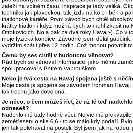
zaleží na volném času. Inspirace je tady veliká. 
techniku jak plaveckou, tak jízdu na kole i běh a p
triatlonové kariéře. První závod bych chtěl absolvova
krátký triatlon i když možná bych to mohl zkusit n
Otrokovicích. No a pak za dva roky Havaj:-). Co v 
moje fyzická kondice. Závodně jsem dělal gaučink, l
vydržím spát i přes 12 hodin. Což mohou potvrdit mo
Čemu by ses chtěl v budoucnu věnovat?
Rád bych se věnoval informatice, jako mému zaměs
spolupracoval s Petrem Vabrouškem.
Nebo je tvá cesta na Havaj spojena ještě s něčí
Moje cesta je spojena se závodem Ironman Havaj,
tak trochu jako dovolená.
Je něco, o čem můžeš říct, že už tě teď nadtchlo
odneseš?
Nadchlo mě tady hodně věcí. Nejvíc mě překvapilo 
zemětřesení o síle 6,6 - to se málo kdy podaří. Bylo
jen tak polehával na posteli. Byl jsem jak na rodeu