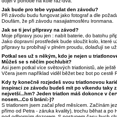
dojel v pohodě na kole raz-dva."
Jak bude pro tebe vypadat den závodu?
Při závodu budu fungovat jako fotograf a dle požad
Doufám, že při závodu nasajiatmosféru Ironmana.
Jak se ti jeví přípravy na závod?
Moje přípravy jsou jen : nabít baterie, do batohu připr
Jako dopravní prostředek bude sloužit kolo, které u
přípravy tu probíhají v plném proudu, dolaďují se už 
Potkal ses už s někým, kdo je nejen u triatlono
Můžeš se s něčím pochlubit?
Asi jsem potkal více světových triatlonistů, ale je
Včera jsem například viděl běžet bez bot po cestě F
Kdy ty konečně rozjedeš svou triatlonovou kariér
inspiraci ze závodu budeš mít po víkendu taky z
nejvetší...hm? Jeden triatlon máš dokonce v če
nosem...Co ti brání:-)?
S triatlonem jsem začal před měsícem. Začínám jez
přímo od Petra - záruka kvality), trochu běhat a po
pod odborným dozorem. S postupem času bych chtěl