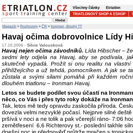
Všechny články
Etriatlon
TRIATLONOVÝ SHOP A ESHOP
Magazín
>
Rozhovory
>
ČR
>
Ironman, dlouhý TT
Havaj očima dobrovolnice Lídy H
17.10.2006 -
Silvie Valousková
Havaj nejen očima závodníků.
Lída Hibscher – že
sedmi lety odjela na Havaj, aby se podívala, ja
skutečně vypadá. Prožít si onu realitu na vlastní
přihlížejícího a už tehdá, pomocníkem. A jak se t
zůstala a svými silami pomáhá při každém roční
dlouhém triatlonu – Ironman Havaj.
Letos se budete podílet svou účastí na Ironmanu
něco, co Vás i přes tyto roky dokáže na Ironma
Tak, letos mě tedy opravdu zaskočila příroda. Česk
dovezla velmi nezvyklé počasí. Nejprve silné deště 
pršívá v noci a ne tolik a pak včerejší ráno- 7:06 h
zemětřesení 6,6 Richterovy st.- poslední takhle siln
dnešní noc je předpověď průtrže mračen s tropickou