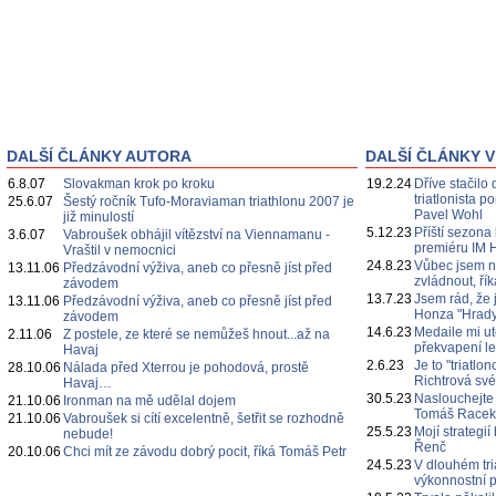
DALŠÍ ČLÁNKY AUTORA
DALŠÍ ČLÁNKY V
6.8.07
Slovakman krok po kroku
19.2.24
Dříve stačilo 
triatlonista 
25.6.07
Šestý ročník Tufo-Moraviaman triathlonu 2007 je
Pavel Wohl
již minulostí
5.12.23
Příští sezona
3.6.07
Vabroušek obhájil vítězství na Viennamanu -
premiéru IM 
Vraštil v nemocnici
24.8.23
Vůbec jsem n
13.11.06
Předzávodní výživa, aneb co přesně jíst před
zvládnout, ří
závodem
13.7.23
Jsem rád, že 
13.11.06
Předzávodní výživa, aneb co přesně jíst před
Honza "Hrady
závodem
14.6.23
Medaile mi ut
2.11.06
Z postele, ze které se nemůžeš hnout...až na
překvapení l
Havaj
2.6.23
Je to "triatl
28.10.06
Nálada před Xterrou je pohodová, prostě
Richtrová své
Havaj…
30.5.23
Naslouchejte
21.10.06
Ironman na mě udělal dojem
Tomáš Race
21.10.06
Vabroušek si cítí excelentně, šetřit se rozhodně
25.5.23
Mojí strategi
nebude!
Řenč
20.10.06
Chci mít ze závodu dobrý pocit, říká Tomáš Petr
24.5.23
V dlouhém tri
výkonnostní p