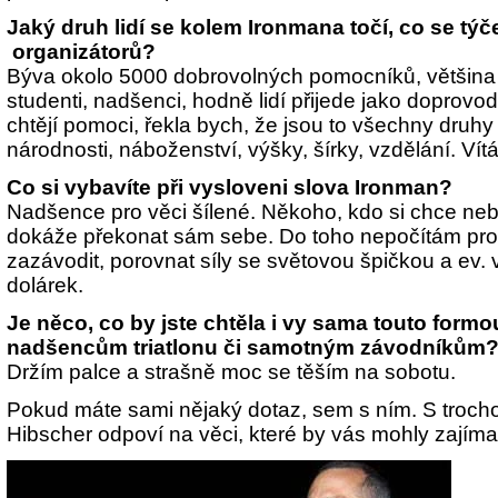
Jaký druh lidí se kolem Ironmana točí, co se tý
organizátorů?
Býva okolo 5000 dobrovolných pomocníků, většina
studenti, nadšenci, hodně lidí přijede jako doprov
chtějí pomoci, řekla bych, že jsou to všechny druhy l
národnosti, náboženství, výšky, šírky, vzdělání. Vít
Co si vybavíte při vysloveni slova Ironman?
Nadšence pro věci šílené. Někoho, kdo si chce nebo
dokáže překonat sám sebe. Do toho nepočítám profíky
zazávodit, porovnat síly se světovou špičkou a ev. 
dolárek.
Je něco, co by jste chtěla i vy sama touto formo
nadšencům triatlonu či samotným závodníkům
Držím palce a strašně moc se těším na sobotu.
Pokud máte sami nějaký dotaz, sem s ním. S trocho
Hibscher odpoví na věci, které by vás mohly zajím