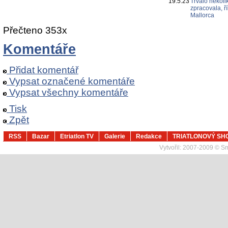
19.5.23
Trvalo několi
zpracovala, ř
Mallorca
Přečteno 353x
Komentáře
Přidat komentář
Vypsat označené komentáře
Vypsat všechny komentáře
Tisk
Zpět
RSS
Bazar
Etriatlon TV
Galerie
Redakce
TRIATLONOVÝ SH
Vytvořil:
2007-2009 © Sma