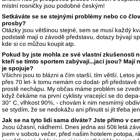
místní rosničky jsou podobné českým!
Setkáváte se se stejnými problémy nebo co člově
prosby?
Otázky jsou většinou stejné, sem se musí každý kval
podstatě mají o závodě představu, dotazy bývají sp
kde si co můžou koupit atp.
Pokud by jste mohla ze své vlastní zkušenosti n
kteří se tímto sportem zabývají...jací jsou? Maj
je spojuje?
Všichni jsou to blázni a čím starší, tím větší. Letos j
přes 70 let- k tomu nemám co dodat- při představě c
prostě nechápu. My občas máme problém se zvednout 
když čekáme na první cyklisty vracející se do depa-
30° C, vlhkost 90%, - chovám k nim nesmírný obdi
se stydím, že se nedokážu ani přinutit si jít třeba j
Jak se na tyto lidi sama díváte? Jste přímo v cent
Jsou úžasní, nádherní. Dnes jedna asi 50ti letá závo
jsem v sobotu večer, před našim hotelem potopa, r