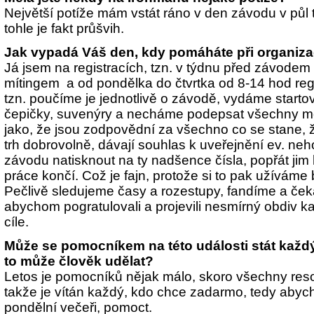
Největší potíže mám vstát ráno v den závodu v půl t
tohle je fakt průšvih.
Jak vypadá Váš den, kdy pomáháte při organiza
Já jsem na registracích, tzn. v týdnu před závode
mítingem a od pondělka do čtvrtka od 8-14 hod reg
tzn. poučíme je jednotlivě o závodě, vydáme startov
čepičky, suvenýry a necháme podepsat všechny m
jako, že jsou zodpovědní za všechno co se stane, ž
trh dobrovolně, dávají souhlas k uveřejnění ev. ne
závodu natisknout na ty nadšence čísla, popřát jim
práce končí. Což je fajn, protože si to pak užíváme 
Pečlivě sledujeme časy a rozestupy, fandíme a ček
abychom pogratulovali a projevili nesmírný obdiv 
cíle.
Může se pomocníkem na této události stát každý
to může člověk udělat?
Letos je pomocníků nějak málo, skoro všechny reso
takže je vítán každý, kdo chce zadarmo, tedy abyc
pondělní večeři, pomoct.