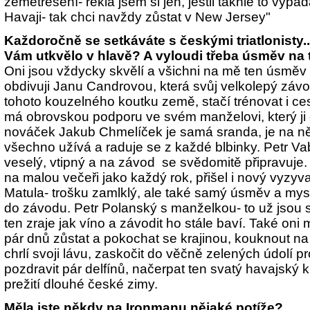
zemětřesení- řekla jsem si jen, jestli takhle to vypadá
Havaji- tak chci navždy zůstat v New Jersey"
Každoročně se setkáváte s českými triatlonisty.
Vám utkvělo v hlavě? A vyloudi třeba úsměv na 
Oni jsou vždycky skvělí a všichni na mě ten úsměv
obdivuji Janu Candrovou, která svůj velkolepý záv
tohoto kouzelného koutku země, stačí trénovat i ce
má obrovskou podporu ve svém manželovi, který ji 
nováček Jakub Chmelíček je samá sranda, je na něm 
všechno užívá a raduje se z každé blbinky. Petr Va
veselý, vtipný a na závod se svědomitě připravuje. 
na malou večeři jako každý rok, přišel i nový vyzyva
Matula- trošku zamlklý, ale také samý úsměv a mysl
do závodu. Petr Polanský s manželkou- to už jsou 
ten zraje jak víno a závodit ho stále baví. Také oni
pár dnů zůstat a pokochat se krajinou, kouknout na
chrlí svoji lávu, zaskočit do věčně zelených údolí 
pozdravit pár delfínů, načerpat ten svatý havajský kl
prežití dlouhé české zimy.
Měla jste někdy na Ironmanu nějaké potíže?