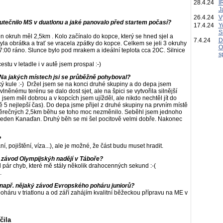
28.4.24
I
J
26.4.24
V
kutečnilo MS v duatlonu a jaké panovalo před startem počasí?
17.4.24
Y
S
n okruh měl 2,5km . Kolo začínalo do kopce, který se hned sjel a
7.4.24
D
a obrátka a trať se vracela zpátky do kopce. Celkem se jeli 3 okruhy
O
v 7:00 ráno. Slunce bylo pod mrakem a ideální teplota cca 20C. Silnice
s
tu v letadle i v autě jsem prospal :-)
 Na jakých místech jsi se průběžně pohyboval?
ý kule :-) Držel jsem se na konci druhé skupiny a do depa jsem
lněnému terénu se dalo dost sjet, ale na špici se vytvořila silnější
 jsem měl dobrou a v kopcích jsem ujížděl, ale nikdo nechtěl jít do
ě 5 nejlepší čas). Do depa jsme přijel z druhé skupiny na prvním místě
závěrečných 2,5km běhu se toho moc nezměnilo. Seběhl jsem jednoho
jeden Kanaďan. Druhý běh se mi šel pocitově velmi dobře. Nakonec
?
, pojištění, víza...), ale je možné, že část budu muset hradit.
závod Olympijskýh nadějí v Táboře?
l pár chyb, které mě stály několik drahocenných sekund :-(
.
 např. nějaký závod Evropského poháru juniorů?
háru v triatlonu a od září zahájím kvalitní běžeckou přípravu na ME v
ila