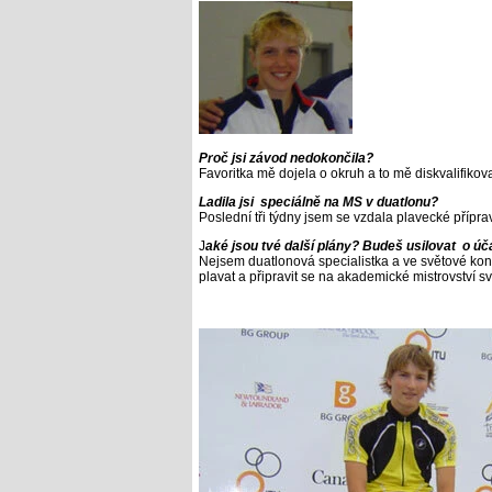
Proč jsi závod nedokončila?
Favoritka mě dojela o okruh a to mě diskvalifikova
Ladila jsi speciálně na MS v duatlonu?
Poslední tři týdny jsem se vzdala plavecké přípra
J
aké jsou tvé další plány? Budeš usilovat o ú
Nejsem duatlonová specialistka a ve světové konk
plavat a připravit se na akademické mistrovství s