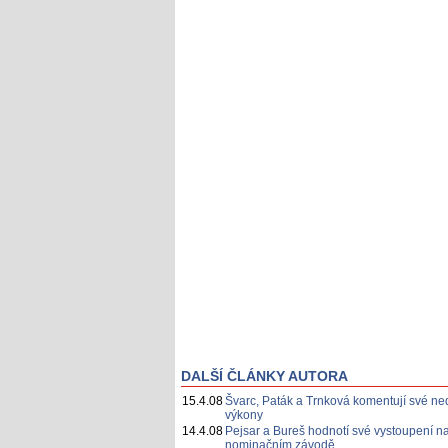
DALŠÍ ČLÁNKY AUTORA
15.4.08
Švarc, Paták a Trnková komentují své ne
výkony
14.4.08
Pejsar a Bureš hodnotí své vystoupení n
nominačním závodě