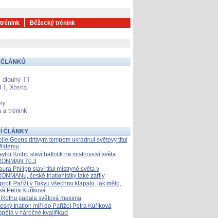
 trénink
Běžecký trénink
 ČLÁNKŮ
 dlouhý TT
TT, Xterra
ry
 a trénink
Í ČLÁNKY
elle Geens drtivým tempem ukradnul světový titul
ildemu
aylor Knibb slaví hattrick na mistrovství světa
RONMAN 70.3
aura Philipp slaví titul mistryně světa v
RONMANu, české triatlonistky také zářily
proti Paříži v Tokyu všechno klapalo, jak mělo,
íká Petra Kuříková
 Rothu padala světová maxima
eský triatlon míří do Paříže! Petra Kuříková
spěla v náročné kvalifikaci