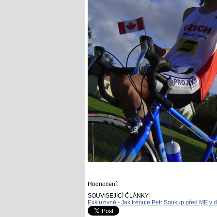
Hodnocení:
SOUVISEJÍCÍ ČLÁNKY
Exkluzivně - Jak trénuje Petr Soukup před ME v 