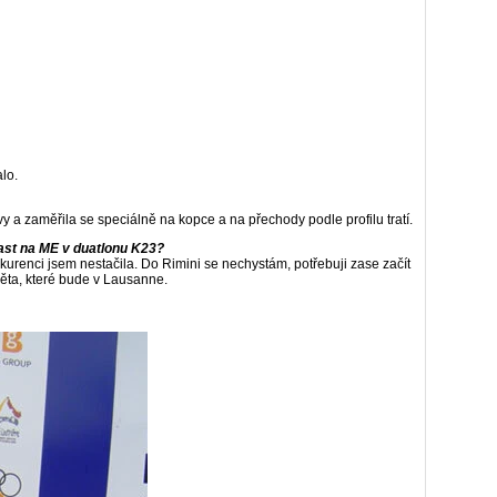
lo.
vy a zaměřila se speciálně na kopce a na přechody podle profilu tratí.
čast na ME v duatlonu K23?
urenci jsem nestačila. Do Rimini se nechystám, potřebuji zase začít
věta, které bude v Lausanne.