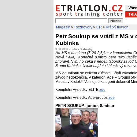
Všec
TRI
Magazín
>
Rozhovory
>
ČR
>
Krátký triatlon
Petr Soukup se vrátil z MS v 
Kubínka
3.08.2006 -
Lukáš Slatinský
Na MS v duatlonu (5-20-2,5)km v kanadském Cor
Nová Paka). Konečné 8.místo bere jako úspěch
připravit. Nyní ho čeká v neděli táborský závod 
Frantu Kubínka. Uvnitř najdete i bleskový rozhov
MS v duatlonu se celkem zúčastnili čtyři závodni
závod nedokončila. V kategorii Age – Groups 50-
Miroslav Krstek!!! Ve stejné kategorii dokončil Mir
Kompletní výsledky ELITE
zde
Kompletní výsledky Age-groups
zde
PETR SOUKUP- junior, 8.místo