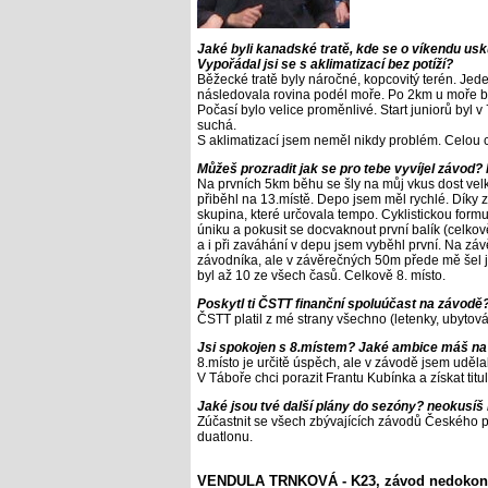
Jaké byli kanadské tratě, kde se o víkendu us
Vypořádal jsi se s aklimatizací bez potíží?
Běžecké tratě byly náročné, kopcovitý terén. Jede
následovala rovina podél moře. Po 2km u moře byl
Počasí bylo velice proměnlivé. Start juniorů byl 
suchá.
S aklimatizací jsem neměl nikdy problém. Celou ces
Můžeš prozradit jak se pro tebe vyvíjel závod?
Na prvních 5km běhu se šly na můj vkus dost velk
přiběhl na 13.místě. Depo jsem měl rychlé. Díky zv
skupina, které určovala tempo. Cyklistickou formu
úniku a pokusit se docvaknout první balík (celkov
a i při zaváhání v depu jsem vyběhl první. Na 
závodníka, ale v závěrečných 50m přede mě šel 
byl až 10 ze všech časů. Celkově 8. místo.
Poskytl ti ČSTT finanční spoluúčast na závodě
ČSTT platil z mé strany všechno (letenky, ubytování
Jsi spokojen s 8.místem? Jaké ambice máš na 
8.místo je určitě úspěch, ale v závodě jsem uděla
V Táboře chci porazit Frantu Kubínka a získat titul
Jaké jsou tvé další plány do sezóny? neokusíš
Zúčastnit se všech zbývajících závodů Českého po
duatlonu.
VENDULA TRNKOVÁ - K23, závod nedokonč