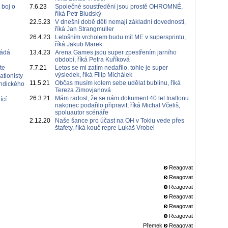
 boj o
7.6.23
Společné soustředění jsou prostě OHROMNÉ,
říká Petr Bludský
22.5.23
V dnešní době děti nemají základní dovednosti,
říká Jan Strangmuller
26.4.23
Letošním vrcholem budu mít ME v supersprintu,
říká Jakub Marek
řádá
13.4.23
Arena Games jsou super zpestřením jarního
období, říká Petra Kuříková
te
7.7.21
Letos se mi zatím nedařilo, tohle je super
výsledek, říká Filip Michálek
atlonisty
11.5.21
Občas musím kolem sebe udělat bublinu, říká
Indického
Tereza Zimovjanová
26.3.21
Mám radost, že se nám dokument 40 let triatlonu
ící
nakonec podařilo připravit, říká Michal Včeliš,
spoluautor scénáře
2.12.20
Naše šance pro účast na OH v Tokiu vede přes
štafety, říká kouč repre Lukáš Vrobel
Reagovat
Reagovat
Reagovat
Reagovat
Reagovat
Reagovat
Přemek
Reagovat