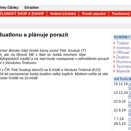
hny články
Etriatlon
ATLONOVÝ SHOP A ESHOP
Vedení tréninků
Trenér plavání
Triatlonový
duatlonu a plánuje porazit
RUBRIKY
Triatlon
Ironman,
ner Brooku hájil české barvy junior Petr Soukup (TJ
Offroad 
, ale na říjnové ME v Itálii se hodlá mnohem lépe
Duatlon
Olympijských nadějí a na start bude nastupovat s odhodláním porazit
Rozhovo
or s Vendulou Trnkovou.
Technika
ci z ČR. Petr Soukup skončil na 8.místě a Vendula Trnková (K23)
Materiál
56 let zaznamenal český duatlon velký úspěch. Mistrem světa se stal
oslav Vraštil na 10.místě.
AKTUÁLN
15.12.24
J
W
14.12.24
T
I
22.9.24
L
I
22.8.24
O
ř
7.7.24
V
28.5.24
Č
u