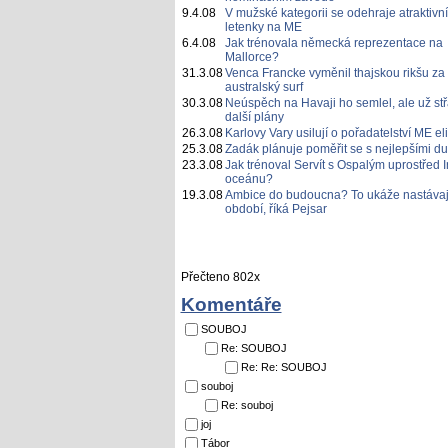
9.4.08
V mužské kategorii se odehraje atraktivní
letenky na ME
6.4.08
Jak trénovala německá reprezentace na
Mallorce?
31.3.08
Venca Francke vyměnil thajskou rikšu za
australský surf
30.3.08
Neúspěch na Havaji ho semlel, ale už st
další plány
26.3.08
Karlovy Vary usilují o pořadatelství ME eli
25.3.08
Zadák plánuje poměřit se s nejlepšími du
23.3.08
Jak trénoval Servít s Ospalým uprostřed 
oceánu?
19.3.08
Ambice do budoucna? To ukáže nastávaj
období, říká Pejsar
Přečteno 802x
Komentáře
SOUBOJ
Re: SOUBOJ
Re: Re: SOUBOJ
souboj
Re: souboj
joj
Tábor