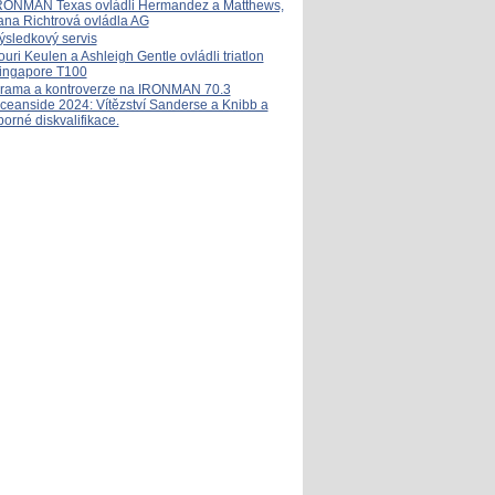
RONMAN Texas ovládli Hermandez a Matthews,
ana Richtrová ovládla AG
ýsledkový servis
ouri Keulen a Ashleigh Gentle ovládli triatlon
ingapore T100
rama a kontroverze na IRONMAN 70.3
ceanside 2024: Vítězství Sanderse a Knibb a
porné diskvalifikace.