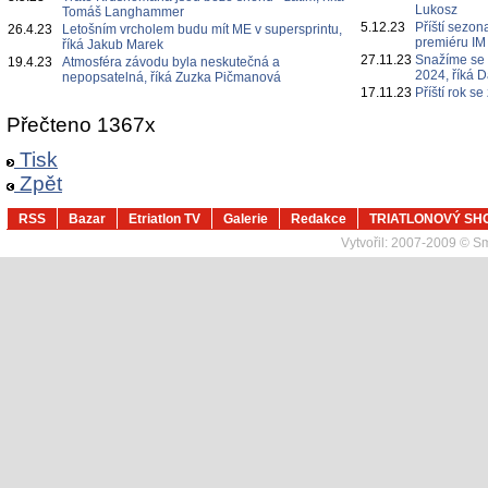
Lukosz
Tomáš Langhammer
5.12.23
Příští sezo
26.4.23
Letošním vrcholem budu mít ME v supersprintu,
premiéru IM
říká Jakub Marek
27.11.23
Snažíme se k
19.4.23
Atmosféra závodu byla neskutečná a
2024, říká 
nepopsatelná, říká Zuzka Pičmanová
17.11.23
Příští rok s
Přečteno 1367x
Tisk
Zpět
RSS
Bazar
Etriatlon TV
Galerie
Redakce
TRIATLONOVÝ SH
Vytvořil:
2007-2009 © Sma