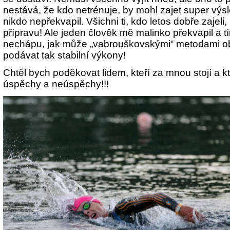
nestává, že kdo netrénuje, by mohl zajet super výs
nikdo nepřekvapil. Všichni ti, kdo letos dobře zajeli
přípravu! Ale jeden člověk mě malinko překvapil a t
nechápu, jak může „vabrouškovskými“ metodami obj
podávat tak stabilní výkony!
Chtěl bych poděkovat lidem, kteří za mnou stojí a k
úspěchy a neúspěchy!!!