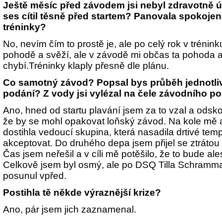
Ještě měsíc před závodem jsi nebyl zdravotně 
ses cítil těsně před startem? Panovala spokoje
tréninky?
No, nevím čím to prostě je, ale po celý rok v trénin
pohodě a svěží, ale v závodě mi občas ta pohoda 
chybí.Tréninky klaply přesně dle plánu.
Co samotný závod? Popsal bys průběh jednotliv
podání? Z vody jsi vylézal na čele závodního pol
Ano, hned od startu plavání jsem za to vzal a odsko
že by se mohl opakovat loňský závod. Na kole mě a
dostihla vedoucí skupina, která nasadila drtivé temp
akceptovat. Do druhého depa jsem přijel se ztrátou a
Čas jsem neřešil a v cíli mě potěšilo, že to bude a
Celkově jsem byl osmý, ale po DSQ Tilla Schramma
posunul vpřed.
Postihla tě někde výraznější krize?
Ano, pár jsem jich zaznamenal.