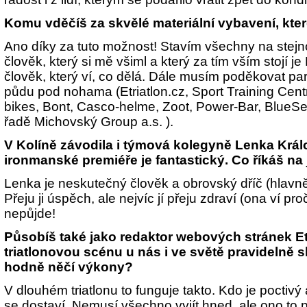
Komu vděčíš za skvělé materiální vybavení, kte
Ano díky za tuto možnost! Stavím všechny na stejno
člověk, který si mě všiml a který za tím vším stojí je 
člověk, který ví, co dělá. Dále musím poděkovat part
půdu pod nohama (Etriatlon.cz, Sport Training Cent
bikes, Bont, Casco-helme, Zoot, Power-Bar, BlueSe
řadě Michovský Group a.s. ).
V Kolíně závodila i týmová kolegyně Lenka Králov
ironmanské premiéře je fantastický. Co říkáš na 
Lenka je neskutečný člověk a obrovský dříč (hlavně
Přeju ji úspěch, ale nejvíc jí přeju zdraví (ona ví pr
nepůjde!
Působíš také jako redaktor webových stránek Etr
triatlonovou scénu u nás i ve světě pravidelně s
hodně něčí výkony?
V dlouhém triatlonu to funguje takto. Kdo je poctivý 
se dostaví. Nemusí všechno vyjít hned, ale ono to p