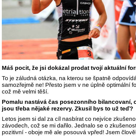
Máš pocit, že jsi dokázal prodat tvojí aktuální f
To je záludná otázka, na kterou se špatně odpovídá
samozřejmě ne! Přesto jsem v ne úplně optimální for
což mě velmi těší.
Pomalu nastává čas posezonního bilancovaní, 
jsou třeba nějaké rezervy. Zkusil bys to už teď?
Letos jsem si dal za cíl nasbírat co nejvíce zkušen
závodech, což se mi dařilo. Jednalo se o zkušenosti 
pozitivní - oboje mě ale posouvá vpřed! Jsem člověk