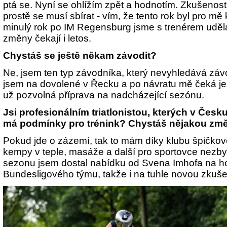
ptá se. Nyní se ohlížím zpět a hodnotím. Zkušenosti
prostě se musí sbírat - vím, že tento rok byl pro mě 
minulý rok po IM Regensburg jsme s trenérem uděla
změny čekají i letos.
Chystáš se ještě někam závodit?
Ne, jsem ten typ závodníka, který nevyhledává zá
jsem na dovolené v Řecku a po návratu mě čeká ješ
už pozvolná příprava na nadcházející sezónu.
Jsi profesionálním triatlonistou, kterých v Česk
má podmínky pro trénink? Chystáš nějakou změ
Pokud jde o zázemí, tak to mám díky klubu špičkové
kempy v teple, masáže a další pro sportovce nezby
sezonu jsem dostal nabídku od Svena Imhofa na h
Bundesligového týmu, takže i na tuhle novou zkuše