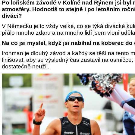
Po loňském závodě v Kolíně nad Rýnem jsi byl 
atmosféry. Hodnotíš to stejně i po letošním ročn
diváci?
V Německu je to vždy velké, co se týká divácké kuli
přálo mnoho zdaru a na mnoho lidí jsem vloni uděl
Na co jsi myslel, když jsi nabíhal na koberec do
Ironman je dlouhý závod a každý se těší na tento 
finišovat, aby se výsledný čas zastavil na osmičce, t
dostatečně neužil.