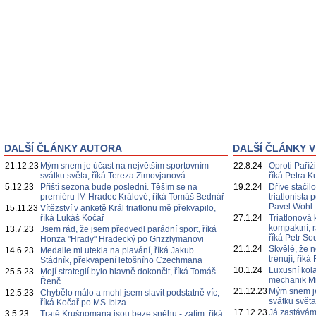
DALŠÍ ČLÁNKY AUTORA
DALŠÍ ČLÁNKY V
21.12.23
Mým snem je účast na největším sportovním
22.8.24
Oproti Paříž
svátku světa, říká Tereza Zimovjanová
říká Petra K
5.12.23
Příští sezona bude poslední. Těším se na
19.2.24
Dříve stačil
premiéru IM Hradec Králové, říká Tomáš Bednář
triatlonista
Pavel Wohl
15.11.23
Vítězství v anketě Král triatlonu mě překvapilo,
říká Lukáš Kočař
27.1.24
Triatlonová
kompaktní, r
13.7.23
Jsem rád, že jsem předvedl parádní sport, říká
říká Petr S
Honza "Hrady" Hradecký po Grizzlymanovi
21.1.24
Skvělé, že n
14.6.23
Medaile mi utekla na plavání, říká Jakub
trénují, ří
Stádník, překvapení letošního Czechmana
10.1.24
Luxusní kola
25.5.23
Mojí strategií bylo hlavně dokončit, říká Tomáš
mechanik Mi
Řenč
21.12.23
Mým snem je
12.5.23
Chybělo málo a mohl jsem slavit podstatně víc,
svátku svět
říká Kočař po MS Ibiza
17.12.23
Já zastávám 
3.5.23
Tratě Krušnomana jsou beze sněhu - zatím, říká