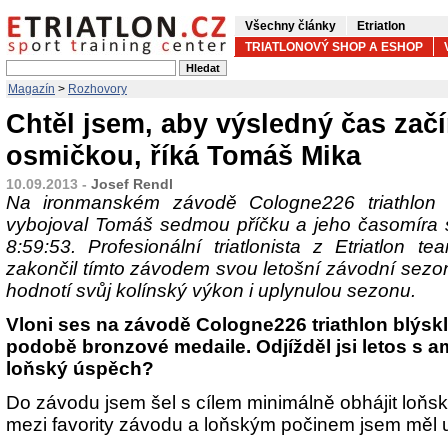
Všechny články
Etriatlon
TRIATLONOVÝ SHOP A ESHOP
Magazín
>
Rozhovory
Chtěl jsem, aby výsledný čas začí
osmičkou, říká Tomáš Mika
10.09.2013 -
Josef Rendl
Na ironmanském závodě Cologne226 triathlon
vybojoval Tomáš sedmou příčku a jeho časomíra s
8:59:53. Profesionální triatlonista z Etriatlon t
zakončil tímto závodem svou letošní závodní sez
hodnotí svůj kolínský výkon i uplynulou sezonu.
Vloni ses na závodě Cologne226 triathlon blýs
podobě bronzové medaile. Odjížděl jsi letos s 
loňský úspěch?
Do závodu jsem šel s cílem minimálně obhájit loňské 
mezi favority závodu a loňským počinem jsem měl 