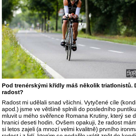
Pod trenérskými křídly máš několik triatlonistů. 
radost?
Radost mi udělali snad všichni. Vytyčené cíle (kon
apod.) jsme ve většině splnili do posledního puntík
mluvit u mého svěřence Romana Krutiny, který se 
hranici deseti hodin. Ovšem opakuji, že radost mám z
si letos zajeli (a mnozí velmi kvalitně) prvního iron
radost i z lidí, kterým se podařilo vrátit zpět do kond