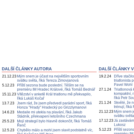
DALŠÍ ČLÁNKY AUTORA
DALŠÍ ČLÁNKY V
21.12.23
Mým snem je účast na největším sportovním
19.2.24
Dříve stačil
svátku světa, říká Tereza Zimovjanová
triatlonista
Pavel Wohl
5.12.23
Příští sezona bude poslední. Těším se na
premiéru IM Hradec Králové, říká Tomáš Bednář
27.1.24
Triatlonová
kompaktní, r
15.11.23
Vítězství v anketě Král triatlonu mě překvapilo,
říká Petr S
říká Lukáš Kočař
21.1.24
Skvělé, že n
13.7.23
Jsem rád, že jsem předvedl parádní sport, říká
trénují, ří
Honza "Hrady" Hradecký po Grizzlymanovi
21.12.23
Mým snem je
14.6.23
Medaile mi utekla na plavání, říká Jakub
svátku svět
Stádník, překvapení letošního Czechmana
17.12.23
Já zastávám 
25.5.23
Mojí strategií bylo hlavně dokončit, říká Tomáš
Lukosz
Řenč
5.12.23
Příští sezo
12.5.23
Chybělo málo a mohl jsem slavit podstatně víc,
premiéru IM