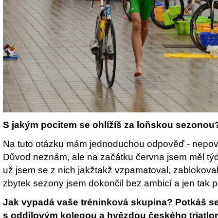
S jakým pocitem se ohlížíš za loňskou sezonou
Na tuto otázku mám jednoduchou odpověď - nepove
Důvod neznám, ale na začátku června jsem měl týde
už jsem se z nich jakžtakž vzpamatoval, zablokoval
zbytek sezony jsem dokončil bez ambicí a jen tak p
Jak vypadá vaše tréninková skupina? Potkáš se
s oddílovým kolegou a hvězdou českého triatl