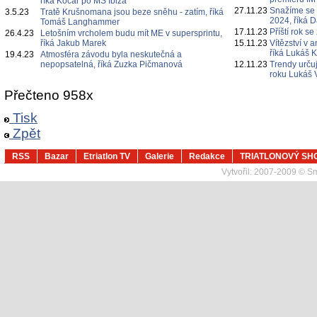
říká Kočař po MS Ibiza
27.11.23
Snažíme se k
3.5.23
Tratě Krušnomana jsou beze sněhu - zatím, říká
2024, říká 
Tomáš Langhammer
17.11.23
Příští rok s
26.4.23
Letošním vrcholem budu mít ME v supersprintu,
říká Jakub Marek
15.11.23
Vítězství v 
říká Lukáš 
19.4.23
Atmosféra závodu byla neskutečná a
nepopsatelná, říká Zuzka Pičmanová
12.11.23
Trendy určuj
roku Lukáš 
Přečteno 958x
Tisk
Zpět
RSS
Bazar
Etriatlon TV
Galerie
Redakce
TRIATLONOVÝ SH
Vytvořil:
2007-2009 © Sma