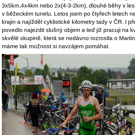
3x5km,4x4km nebo 2x(4-3-2km), dlouhé běhy v lese 
v běžeckém tunelu. Letos jsem po čtyřech letech ne
krajin a najížděl cyklistické kilometry tady v ČR. I 
povedlo najezdit slušný objem a teď již pracuji na kv
skvělé skupině, která se nedávno rozrostla o Mart
máme tak možnost si navzájem pomáhat.