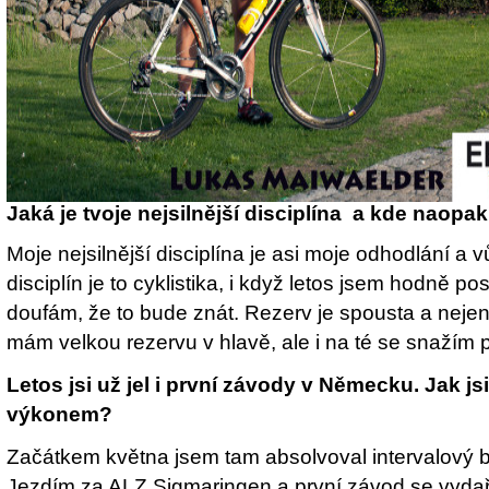
Jaká je tvoje nejsilnější disciplína a kde naopa
Moje nejsilnější disciplína je asi moje odhodlání a v
disciplín je to cyklistika, i když letos jsem hodně p
doufám, že to bude znát. Rezerv je spousta a nejen 
mám velkou rezervu v hlavě, ale i na té se snažím 
Letos jsi už jel i první závody v Německu. Jak j
výkonem?
Začátkem května jsem tam absolvoval intervalový be
Jezdím za ALZ Sigmaringen a první závod se vydař