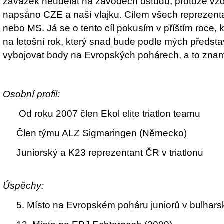
závazek neudělat na závodech ostudu, protože vž
napsáno CZE a naší vlajku. Cílem všech reprezenta
nebo MS. Já se o tento cíl pokusím v příštím roce, 
na letošní rok, který snad bude podle mých předsta
vybojovat body na Evropských pohárech, a to zna
Osobní profil:
 Od roku 2007 člen Ekol elite triatlon teamu
 Člen týmu ALZ Sigmaringen (Německo)
 Juniorský a K23 reprezentant ČR v triatlonu
Úspěchy:
 5. Místo na Evropském poháru juniorů v bulhars