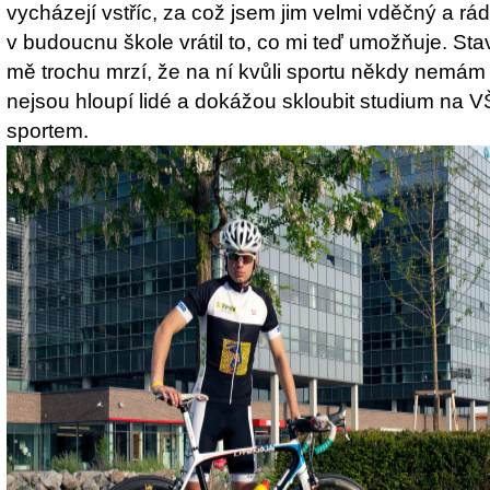
vycházejí vstříc, za což jsem jim velmi vděčný a r
v budoucnu škole vrátil to, co mi teď umožňuje. St
mě trochu mrzí, že na ní kvůli sportu někdy nemám to
nejsou hloupí lidé a dokážou skloubit studium na 
sportem.