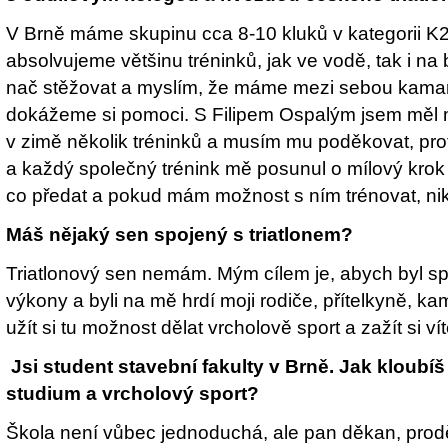
V Brně máme skupinu cca 8-10 kluků v kategorii K2
absolvujeme většinu tréninků, jak ve vodě, tak i n
nač stěžovat a myslím, že máme mezi sebou kama
dokážeme si pomoci. S Filipem Ospalým jsem měl
v zimě několik tréninků a musím mu poděkovat, prot
a každý společný trénink mě posunul o mílový krok
co předat a pokud mám možnost s ním trénovat, ni
Máš nějaký sen spojený s triatlonem?
Triatlonový sen nemám. Mým cílem je, abych byl s
výkony a byli na mě hrdí moji rodiče, přítelkyně, ka
užít si tu možnost dělat vrcholově sport a zažít si vít
Jsi student stavební fakulty v Brně. Jak kloub
studium a vrcholový sport?
Škola není vůbec jednoduchá, ale pan děkan, prodě