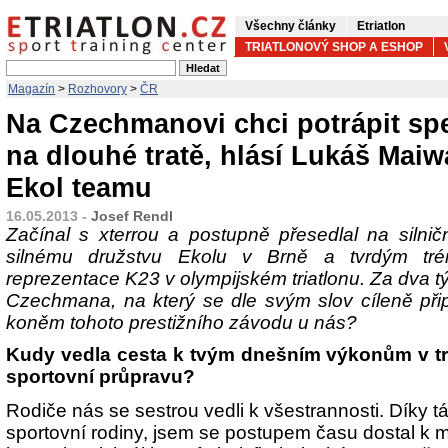
Všechny články
Etriatlon
TRIATLONOVÝ SHOP A ESHOP
Magazín
>
Rozhovory
>
ČR
Na Czechmanovi chci potrápit spe
na dlouhé tratě, hlásí Lukáš Maiw
Ekol teamu
16.05.2013 -
Josef Rendl
Začínal s xterrou a postupně přesedlal na silniční 
silnému družstvu Ekolu v Brně a tvrdým tré
reprezentace K23 v olympijském triatlonu. Za dva tý
Czechmana, na který se dle svým slov cíleně př
koněm tohoto prestižního závodu u nás?
Kudy vedla cesta k tvým dnešním výkonům v tri
sportovní průpravu?
Rodiče nás se sestrou vedli k všestrannosti. Díky tá
sportovní rodiny, jsem se postupem času dostal k