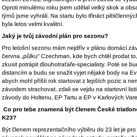
Oproti minulému roku jsem udělal velký skok a obsa
týmů jsme vyhráli. Na startu bylo třináct pětičlenn
byla letos velmi kvalitní.
Jaký je tvůj závodní plán pro sezonu?
Pro letošní sezonu mám nejdřív v plánu domácí zá
června „půlku“ Czechman, kde bych chtěl prodat to,
zkusit potrápit dlouhotraťaře-specialisty. Poté se 
distancím a budu se snažit vyjet nějaké body na E
abych mohl příští rok startovat z lepších pozic a n
závodem strachovat, zdali se vejdu na startovní list
závody do Holtenu, EP Tartu a EP v Karlových Var
Co pro tebe znamená být členem České triatlo
K23?
Být členem reprezentačního výběru do 23 let je pr