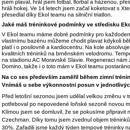
jsem plaval, hrál jsem fotbal, florbal a házenou, pře
hráli hokej. Ve 14 letech jsem začal koketovat s Xte
přesedlal díky Ekol teamu na silniční triatlon.
Jaké máš tréninkové podmínky ve středisku Ek
V Ekol teamu máme dobré podmínky pro každodenní
vlastnímu bazénu můžeme chodit plavat kdykoli bě
platí i o posilovně a kardiocentru. Na kole absol
kvalitních tréninků na brněnském velodromu. Tem
na stadionu AC Moravské Slavie. Regeneraci nám
Domino, takže i o toto mám v Ekol teamu postarán
Na co ses především zaměřil během zimní tréni
Vnímáš u sebe výkonnostní posun v jednotlivýc
Před letošní sezonou jsem udělal velkou změnu v tr
potřeboval po nepovedené loňské sezoně novou m
Klímou jsem se domluvil, že se pokusíme připravit 
Czechman. Díky tomu jsem zvednul objem tréninků 
30%. Zařadili jsme každý týden tempové tréninky na