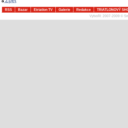
Zpět
RSS
Bazar
Etriatlon TV
Galerie
Redakce
TRIATLONOVÝ SH
Vytvořil:
2007-2009 © Sma