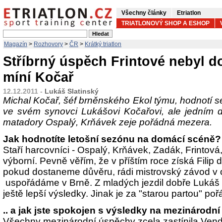
Všechny články
Etriatlon
TRIATLONOVÝ SHOP A ESHOP
Magazín
>
Rozhovory
>
ČR
>
Krátký triatlon
Stříbrný úspěch Frintové nebyl d
míní Kočař
12.12.2011 -
Lukáš Slatinský
Michal Kočař, šéf brněnského Ekol týmu, hodnotí s
ve svém synovci Lukášovi Kočařovi, ale jedním
matadory Ospalý, Krňávek zeje pořádná mezera.
Jak hodnotíte letošní sezónu na domácí scéně?
Staří harcovníci - Ospalý, Krňávek, Zadák, Frintov
výborní. Pevně věřím, že v příštím roce získá Filip d
pokud dostaneme důvěru, rádi mistrovský závod v o
uspořádáme v Brně. Z mladých jezdil dobře Lukáš Ko
ještě lepší výsledky. Jinak je za "starou partou" p
.. a jak jste spokojen s výsledky na mezinárodn
Všechny mezinárodní úspěchy zcela zastínila Vendu