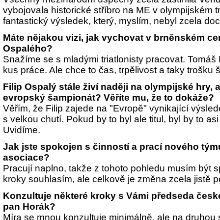
vybojovala historické stříbro na ME v olympijském tr
fantastický výsledek, který, myslím, nebyl zcela do
Máte nějakou vizi, jak vychovat v brněnském cen
Ospalého?
Snažíme se s mladými triatlonisty pracovat. Tomáš 
kus práce. Ale chce to čas, trpělivost a taky trošku š
Filip Ospalý stále živí naději na olympijské hry, 
evropský šampionát? Věříte mu, že to dokáže?
Věřím, že Filip zajede na "Evropě" vynikající výsled
s velkou chutí. Pokud by to byl ale titul, byl by to as
Uvidíme.
Jak jste spokojen s činností a prací nového tým
asociace?
Pracují naplno, takže z tohoto pohledu musím být 
kroky souhlasím, ale celkově je změna zcela jistě po
Konzultuje některé kroky s Vámi předseda české
pan Horák?
Míra se mnou konzultuje minimálně, ale na druhou 