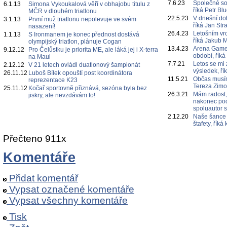
7.6.23
Společné s
6.1.13
Simona Vykoukalová věří v obhajobu titulu z
říká Petr Bl
MČR v dlouhém triatlonu
22.5.23
V dnešní do
3.1.13
První muž triatlonu nepolevuje ve svém
říká Jan Str
nasazení!
26.4.23
Letošním vr
1.1.13
S Ironmanem je konec přednost dostává
říká Jakub 
olympijský triatlon, plánuje Cogan
13.4.23
Arena Games
9.12.12
Pro Čelůstku je priorita ME, ale láká jej i X-terra
období, říká
na Maui
7.7.21
Letos se mi 
2.12.12
V 21 letech ovládl duatlonový šampionát
výsledek, ří
26.11.12
Luboš Bílek opouští post koordinátora
11.5.21
Občas musím
reprezentace K23
Tereza Zim
25.11.12
Kočař sportovně přiznává, sezóna byla bez
26.3.21
Mám radost,
jiskry, ale nevzdávám to!
nakonec poda
spoluautor 
2.12.20
Naše šance 
štafety, řík
Přečteno 911x
Komentáře
Přidat komentář
Vypsat označené komentáře
Vypsat všechny komentáře
Tisk