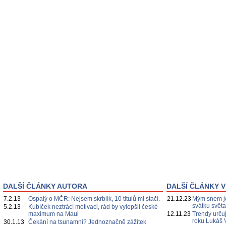
DALŠÍ ČLÁNKY AUTORA
DALŠÍ ČLÁNKY V
7.2.13
Ospalý o MČR: Nejsem skrblík, 10 titulů mi stačí.
21.12.23
Mým snem je
svátku svět
5.2.13
Kubíček neztrácí motivaci, rád by vylepšil české
maximum na Maui
12.11.23
Trendy určuj
roku Lukáš 
30.1.13
Čekání na tsunamni? Jednoznačně zážitek