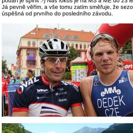
podaří je splnit :-)
Náš fokus je na MS a ME do 23 l
Já pevně věřím, a vše tomu zatím směřuje, že sez
úspěšná od prvního do posledního závodu.