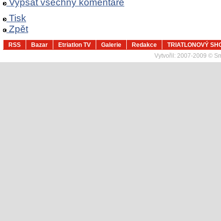
Vypsat všechny komentáře
Tisk
Zpět
RSS
Bazar
Etriatlon TV
Galerie
Redakce
TRIATLONOVÝ SH
Vytvořil:
2007-2009 © Sma