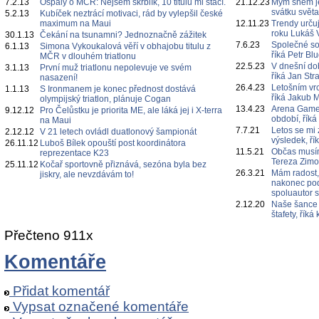
7.2.13
Ospalý o MČR: Nejsem skrblík, 10 titulů mi stačí.
21.12.23
Mým snem je
svátku svět
5.2.13
Kubíček neztrácí motivaci, rád by vylepšil české
maximum na Maui
12.11.23
Trendy určuj
roku Lukáš 
30.1.13
Čekání na tsunamni? Jednoznačně zážitek
7.6.23
Společné s
6.1.13
Simona Vykoukalová věří v obhajobu titulu z
říká Petr Bl
MČR v dlouhém triatlonu
22.5.23
V dnešní do
3.1.13
První muž triatlonu nepolevuje ve svém
říká Jan Str
nasazení!
26.4.23
Letošním vr
1.1.13
S Ironmanem je konec přednost dostává
říká Jakub 
olympijský triatlon, plánuje Cogan
13.4.23
Arena Games
9.12.12
Pro Čelůstku je priorita ME, ale láká jej i X-terra
období, říká
na Maui
7.7.21
Letos se mi 
2.12.12
V 21 letech ovládl duatlonový šampionát
výsledek, ří
26.11.12
Luboš Bílek opouští post koordinátora
11.5.21
Občas musím
reprezentace K23
Tereza Zim
25.11.12
Kočař sportovně přiznává, sezóna byla bez
26.3.21
Mám radost,
jiskry, ale nevzdávám to!
nakonec poda
spoluautor 
2.12.20
Naše šance 
štafety, řík
Přečteno 911x
Komentáře
Přidat komentář
Vypsat označené komentáře