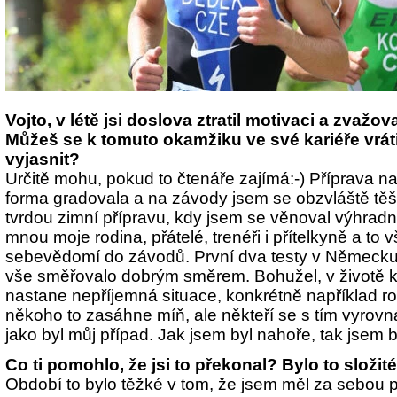
Vojto, v létě jsi doslova ztratil motivaci a zvažoval
Můžeš se k tomuto okamžiku ve své kariéře vráti
vyjasnit?
Určitě mohu, pokud to čtenáře zajímá:-)
Příprava na
forma gradovala a na závody jsem se obzvláště těš
tvrdou zimní přípravu, kdy jsem se věnoval výhradně
mnou moje rodina, přátelé, trenéři i příte
lkyně a to 
sebevědomí do závodů. První dva testy v Německu
vše směřovalo dobrým směrem. Bohužel, v životě 
nastane nepříjemná situace, konkrétně například roz
někoho to zasáhne míň, ale někteří se s tím vyrovná
jako byl můj případ. Jak jsem byl nahoře, tak jsem b
Co ti pomohlo, že jsi to překonal? Bylo to složi
Období to bylo těžké v tom, že jsem měl za sebou