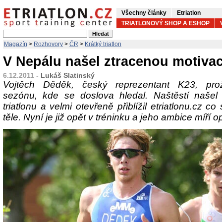
Všechny články
Etriatlon
TRIATLONOVÝ SHOP A ESHOP
Magazín
>
Rozhovory
>
ČR
>
Krátký triatlon
V Nepálu našel ztracenou motivac
6.12.2011 -
Lukáš Slatinský
Vojtěch Děděk, český reprezentant K23, proži
sezónu, kde se doslova hledal. Naštěstí našel
triatlonu a velmi otevřeně přiblížil etriatlonu.cz c
těle. Nyní je již opět v tréninku a jeho ambice míří