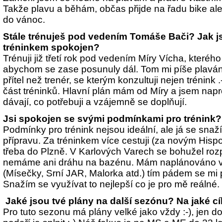
Takže plavu a běhám, občas přijde na řadu bike ale
do vánoc.
Stále trénuješ pod vedením Tomáše Bači? Jak js
tréninkem spokojen?
Trénuji již třetí rok pod vedením Míry Vícha, kteréh
abychom se zase posunuly dál. Tom mi píše plavání 
přítel než trenér, se kterým konzultuji nejen trénink
.
část tréninků. Hlavní plán mám od Míry a jsem nap
dávají, co potřebuji a vzájemně se doplňují.
Jsi spokojen se svými podmínkami pro trénink?
Podmínky pro trénink nejsou ideální, ale já se snaží
přípravu. Za tréninkem více cestuji (za novým Hisp
třeba do Plzně. V Karlových Varech se bohužel roz
nemáme ani dráhu na bazénu. Mám naplánováno ví
(Mísečky, Srní JAR, Malorka atd.) tím pádem se mi
Snažím se využívat to nejlepší co je pro mě reálné.
Jaké jsou tvé plány na další sezónu? Na jaké c
Pro tuto sezonu má plány velké jako vždy :-), jen d