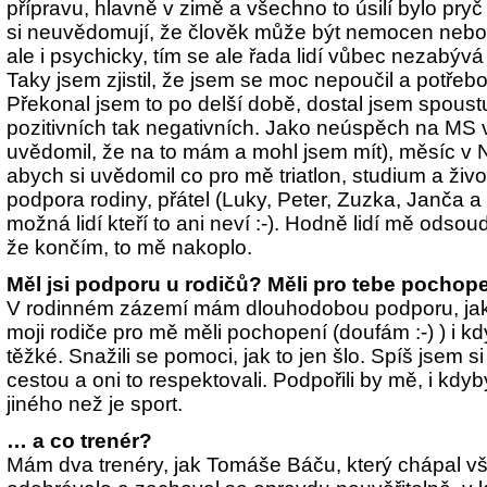
přípravu, hlavně v zimě a všechno to úsilí bylo pryč
si neuvědomují, že člověk může být nemocen nebo 
ale i psychicky, tím se ale řada lidí vůbec nezabývá 
Taky jsem zjistil, že jsem se moc nepoučil a potřebo
Překonal jsem to po delší době, dostal jsem spoust
pozitivních tak negativních. Jako neúspěch na MS 
uvědomil, že na to mám a mohl jsem mít), měsíc v N
abych si uvědomil co pro mě triatlon, studium a ži
podpora rodiny, přátel (Luky, Peter, Zuzka, Janča a 
možná lidí kteří to ani neví
:-). Hodně lidí mě odsoud
že končím, to mě nakoplo.
Měl jsi podporu u rodičů? Měli pro tebe pochop
V rodinném zázemí mám dlouhodobou podporu, jak f
moji rodiče pro mě měli pochopení (doufám :-
) ) i k
těžké. Snažili se pomoci, jak to jen šlo. Spíš jsem si
cestou a oni to res
pektovali. Podpořili by mě, i kdy
jiného než je sport.
… a co trenér?
Mám dva trenéry, jak Tomáše Báču, který chápal v