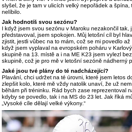
slyšel, že je tam v ulicích velký nepořádek a špína
nelíbilo.
Jak hodnotíš svou sezónu?
I když jsem svou sezónu v Maroku nezakončil tak, j
představoval, jsem spokojen. Můj letošní cíl byl hlav
zjistit, jestli vůbec na to mám, což se mi povedlo 
když jsem vyplaval na evropském poháru v Karlový
skupině na 13. místě a i na ME K23 jsem vylezl bez
skupině, což je pro mě v letošní sezóně nádherný p
Jaké jsou tvé plány do té nadcházející?
Plavání, chci udržet na té úrovni, které jsem letos 
zlepšit kolo, které mě vždy natolik unaví, že už nem
běhám při tréninku. Rád bych zase reprezentoval n
kdyby se povedlo, tak i na MS do 23 let. Jak říká mů
„Vysoké cíle dělají velké výkony.“