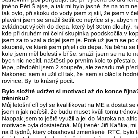
jméno Péti Šlajse, a tak mi bylo jasné, že na tom n
tak bylo, při skoku do vody jsem zjistil, že jsem v č
plavání jsem se snažil šetřit co nejvíce síly, abych
zvládnout výběh do depa, který byl 300m dlouhý, na
kde při druhém mi čelní skupinka poodskočila v ko
jsem za to vzal a dojel jsem je. Poté už jsem se po
skupině, ve které jsem přijel i do depa. Na běhu se b
kole jsem měl bolesti v břiše, snažil jsem se na to 
bych nic necítil, naštěstí po prvním kole to přestalo
lépe, předběhl jsem 2 soupeře, ale zezadu mě pře
Nakonec jsem si užil cíl tak, že jsem si plácl s hodn
rovince. Byl to krásný pocit.
Bylo složité udržet si motivaci až do konce října?
tréninku?
Můj letošní cíl byl se kvalifikovat na ME a dostat 
jsem nijak neřešil, že budu muset kvůli tomu trénova
Naopak jsem to ještě využil a jel do Maroka na afri
motivace byla dostatečná. Můj trenér Jiří Kaňka, mi 
na 8 týdnů, který obsahoval zmenšené
RTC, bylo t