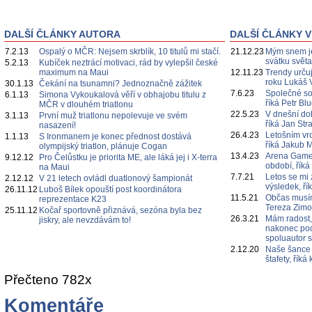
DALŠÍ ČLÁNKY AUTORA
DALŠÍ ČLÁNKY V
7.2.13
Ospalý o MČR: Nejsem skrblík, 10 titulů mi stačí.
21.12.23
Mým snem je
svátku svět
5.2.13
Kubíček neztrácí motivaci, rád by vylepšil české
maximum na Maui
12.11.23
Trendy určuj
roku Lukáš 
30.1.13
Čekání na tsunamni? Jednoznačně zážitek
7.6.23
Společné s
6.1.13
Simona Vykoukalová věří v obhajobu titulu z
říká Petr Bl
MČR v dlouhém triatlonu
22.5.23
V dnešní do
3.1.13
První muž triatlonu nepolevuje ve svém
říká Jan Str
nasazení!
26.4.23
Letošním vr
1.1.13
S Ironmanem je konec přednost dostává
říká Jakub 
olympijský triatlon, plánuje Cogan
13.4.23
Arena Games
9.12.12
Pro Čelůstku je priorita ME, ale láká jej i X-terra
období, říká
na Maui
7.7.21
Letos se mi 
2.12.12
V 21 letech ovládl duatlonový šampionát
výsledek, ří
26.11.12
Luboš Bílek opouští post koordinátora
11.5.21
Občas musím
reprezentace K23
Tereza Zim
25.11.12
Kočař sportovně přiznává, sezóna byla bez
26.3.21
Mám radost,
jiskry, ale nevzdávám to!
nakonec poda
spoluautor 
2.12.20
Naše šance 
štafety, řík
Přečteno 782x
Komentáře