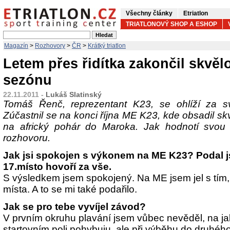
Všechny články
Etriatlon
TRIATLONOVÝ SHOP A ESHOP
Magazín
>
Rozhovory
>
ČR
>
Krátký triatlon
Letem přes řidítka zakončil skvěl
sezónu
22.11.2011 -
Lukáš Slatinský
Tomáš Řenč, reprezentant K23, se ohlíží za 
Zúčastnil se na konci října ME K23, kde obsadil skv
na africký pohár do Maroka. Jak hodnotí svou
rozhovoru.
Jak jsi spokojen s výkonem na ME K23? Podal j
17.místo hovoří za vše.
S výsledkem jsem spokojený. Na ME jsem jel s tím, 
místa. A to se mi také podařilo.
Jak se pro tebe vyvíjel závod?
V prvním okruhu plavání jsem vůbec nevěděl, na j
startovním poli pohybuju, ale při výběhu do druhého