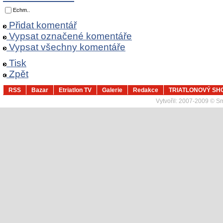
Echm..
Přidat komentář
Vypsat označené komentáře
Vypsat všechny komentáře
Tisk
Zpět
RSS
Bazar
Etriatlon TV
Galerie
Redakce
TRIATLONOVÝ SH
Vytvořil:
2007-2009 © Sma