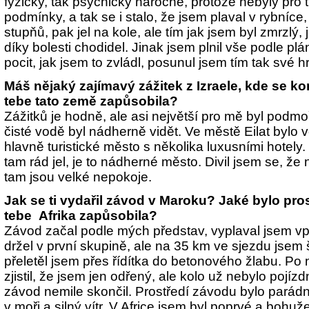
fyzicky, tak psychicky náročné, protože nebyly pro 
podmínky, a tak se i stalo, že jsem plaval v rybníc
stupňů, pak jel na kole, ale tím jak jsem byl zmrzlý
díky bolesti chodidel. Jinak jsem plnil vše podle p
pocit, jak jsem to zvládl, posunul jsem tím tak své h
Máš nějaký zajímavý zážitek z Izraele, kde se 
tebe tato země zapůsobila?
Zážitků je hodně, ale asi největší pro mě byl podmoř
čisté vodě byl nádherně vidět. Ve městě Eilat bylo v
hlavně turistické město s několika luxusními hotel
tam rád jel, je to nádherné město. Divil jsem se, že
tam jsou velké nepokoje.
Jak se ti vydařil závod v Maroku? Jaké bylo pros
tebe Afrika zapůsobila?
Závod začal podle mých představ, vyplaval jsem vp
držel v první skupině, ale na 35 km ve sjezdu jsem 
přeletěl jsem přes řídítka do betonového žlabu. Po
zjistil, že jsem jen odřený, ale kolo už nebylo pojíz
závod nemile skončil. Prostředí závodu bylo parádní
v moři a silný vítr. V Africe jsem byl poprvé a bohuže