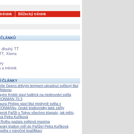
 trénink
Běžecký trénink
 ČLÁNKŮ
 dlouhý TT
TT, Xterra
ry
 a trénink
Í ČLÁNKY
elle Geens drtivým tempem ukradnul světový titul
ildemu
aylor Knibb slaví hattrick na mistrovství světa
RONMAN 70.3
aura Philipp slaví titul mistryně světa v
RONMANu, české triatlonistky také zářily
proti Paříži v Tokyu všechno klapalo, jak mělo,
íká Petra Kuříková
 Rothu padala světová maxima
eský triatlon míří do Paříže! Petra Kuříková
spěla v náročné kvalifikaci