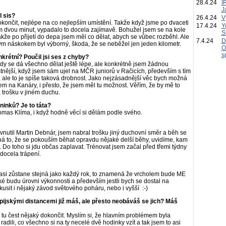
28.4.24
I
J
l sis?
26.4.24
V
okončit, nejlépe na co nejlepším umístění. Takže když jsme po dvaceti
17.4.24
Y
 dvou minut, vypadalo to docela zajímavě. Bohužel jsem se na kole
S
akže po přijetí do depa jsem měl co dělat, abych se vůbec rozběhl. Ale
7.4.24
D
lým náskokem byl výborný, škoda, že se neběžel jen jeden kilometr.
O
s
krétní? Poučil jsi ses z chyby?
dy se dá všechno dělat ještě lépe, ale konkrétně jsem žádnou
stnější, když jsem sám ujel na MČR juniorů v Račicích, především s tím
 ale to je spíše taková drobnost. Jako nejzásadnější věc bych možná
pem na Kanáry, i přesto, že jsem měl tu možnost. Věřím, že by mě to
trošku v jiném duchu.
éninků? Je to táta?
omas Klíma, i když hodně věcí si dělám podle svého.
vnutil Martin Debnár, jsem nabral trošku jiný duchovní směr a běh se
á to, že se pokouším běhat opravdu nějaké delší běhy, uvidíme, kam
í. Do toho si jdu občas zaplavat. Trénovat jsem začal před třemi týdny
docela trápení.
sa asi zůstane stejná jako každý rok, to znamená že vrcholem bude ME
ké budu úrovni výkonnosti a především jestli bych se dostal na
usit i nějaký závod světového poháru, nebo i vyšší :-)
pijskými distancemi již máš, ale přesto neobáváš se jich? Máš
 tu čest nějaký dokončit. Myslím si, že hlavním problémem byla
dili, co všechno si na ty necelé dvě hodinky vzít a tak jsem to asi