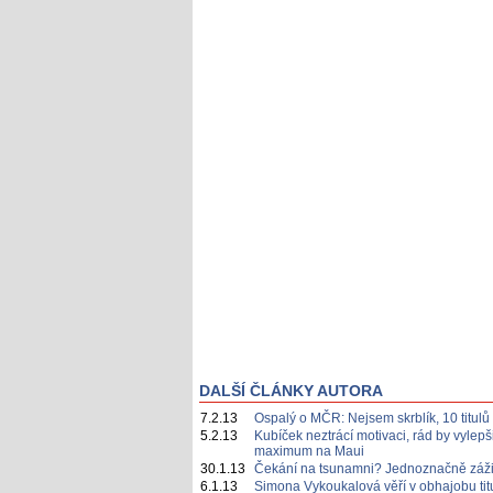
DALŠÍ ČLÁNKY AUTORA
7.2.13
Ospalý o MČR: Nejsem skrblík, 10 titulů 
5.2.13
Kubíček neztrácí motivaci, rád by vylepš
maximum na Maui
30.1.13
Čekání na tsunamni? Jednoznačně záži
6.1.13
Simona Vykoukalová věří v obhajobu tit