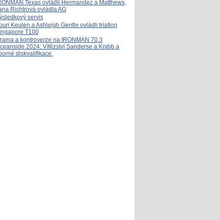
RONMAN Texas ovládli Hermandez a Matthews,
ana Richtrová ovládla AG
ýsledkový servis
ouri Keulen a Ashleigh Gentle ovládli triatlon
ingapore T100
rama a kontroverze na IRONMAN 70.3
ceanside 2024: Vítězství Sanderse a Knibb a
porné diskvalifikace.