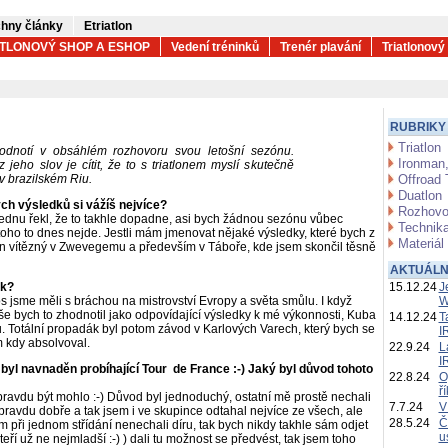
hny články
Etriatlon
ATLONOVÝ SHOP A ESHOP
Vedení tréninků
Trenér plavání
Triatlonový
RUBRIKY
Triatlon
 hodnotí v obsáhlém rozhovoru svou letošní sezónu.
Ironman,
jeho slov je cítit, že to s triatlonem myslí skutečně
 v brazilském Riu.
Offroad 
Duatlon
ch výsledků si vážíš nejvíce?
Rozhovo
ednu řekl, že to takhle dopadne, asi bych žádnou sezónu vůbec
Technika
toho to dnes nejde. Jestli mám jmenovat nějaké výsledky, které bych z
Materiál
 ten vítězný v Zwevegemu a především v Táboře, kde jsem skončil těsně
AKTUÁLN
ák?
15.12.24
J
tos jsme měli s bráchou na mistrovství Evropy a světa smůlu. I když
W
še bych to zhodnotil jako odpovídající výsledky k mé výkonnosti, Kuba
14.12.24
T
u. Totální propadák byl potom závod v Karlových Varech, který bych se
I
 kdy absolvoval.
22.9.24
L
I
i byl navnaděn probíhající Tour de France :-) Jaký byl důvod tohoto
22.8.24
O
ř
pravdu být mohlo :-) Důvod byl jednoduchý, ostatní mě prostě nechali
7.7.24
V
opravdu dobře a tak jsem i ve skupince odtahal nejvíce ze všech, ale
28.5.24
Č
m při jednom střídání nenechali díru, tak bych nikdy takhle sám odjet
u
ří už ne nejmladší :-) ) dali tu možnost se předvést, tak jsem toho