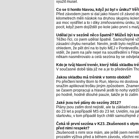
využít musel.
Co se ti honilo hlavou, když jsi byl v úniku? Věři
Před závodem jsem si dal jako hlavní cíl závod d
kilometrech měli náskok na druhou skupinu kolem
asi moc vystřílel a to i díky zmiňovanému úniku, t
pocit, když jsem dojížděl po kole jako první s ma
Udělal jsi v sezóně něco špatně? Můžeš být kon
Těžko říci, co jsem udělal špatně. Samozřejmě vž
zásadní chybu nenašel. Nevím, jestli bylo nejšťa
ohledem, že pět dní na to bylo MEJ v Pontevedře,
viděl, že jsem na jaře nejel na soustředění s Fili
někam nasměrovalo a celá sezóna by se odvíjela 
Kdo je tvůj hlavní trenér, který hlídá skladbu tr
V současné době táta již ne a je to především Th
Jakou skladbu má trénink v tomto období?
Po přečtení knihy Born to Run, kterou mi doslova 
snažím aplikovat trošku jiným způsobem. Znamen
se časem propracuji a hlavně jestli to nohy vydrž
po hodně, hodně dlouhé pauze, takže je to zatím 
Jaké jsou tvé plány do sezóny 2012?
Plány jsou zatím dost nejisté, ale ta základní o
do 23 let a popřípadě MS do 23 let. Uvidím, na ja
startovku, v tom případě bych chtěl samozřejmě zk
Čeká tě první sezóna v K23. Zkušenosti s olym
před nimi respekt?
Zkušenosti s nimi sice mám, ale ještě jsem neměl
prozatím výživa před a během závodu, všichni mi ra