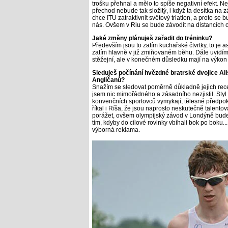
trošku přehnal a mělo to spíše negativní efekt. Ne
přechod nebude tak složitý, i když ta desítka na 
chce ITU zatraktivnit světový triatlon, a proto se
nás. Ovšem v Riu se bude závodit na distancích 
Jaké změny plánuješ zařadit do tréninku?
Především jsou to zatím kuchařské čtvrtky, to je 
zatím hlavně v již zmiňovaném běhu. Dále uvidím, 
stěžejní, ale v konečném důsledku mají na výkon
Sleduješ počínání hvězdné bratrské dvojice Ali
Angličanů?
Snažím se sledovat poměrně důkladně jejich recep
jsem nic mimořádného a zásadního nezjistil. Sty
konvenčních sportovců vymykají, tělesné předpokl
říkal i Ríša, že jsou naprosto neskutečně talento
porážet, ovšem olympijský závod v Londýně bude as
tím, kdyby do cílové rovinky vbíhali bok po boku...
výborná reklama.