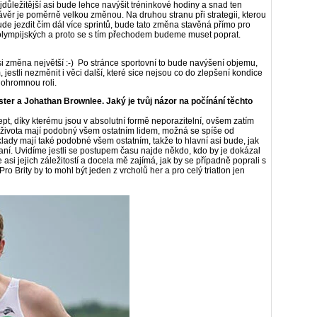
jdůležitější asi bude lehce navýšit tréninkové hodiny a snad ten
závěr je poměrně velkou změnou. Na druhou stranu při strategii, kterou
 bude jezdit čím dál více sprintů, bude tato změna stavěná přímo pro
olympijských a proto se s tím přechodem budeme muset poprat.
asi změna největší :-) Po stránce sportovní to bude navýšení objemu,
jestli nezměnit i věci další, které sice nejsou co do zlepšení kondice
 ohromnou roli.
ster a Johathan Brownlee. Jaký je tvůj názor na počínání těchto
t, díky kterému jsou v absolutní formě neporazitelní, ovšem zatím
l života mají podobný všem ostatním lidem, možná se spíše od
ady mají také podobné všem ostatním, takže to hlavní asi bude, jak
vaní. Uvidíme jestli se postupem času najde někdo, kdo by je dokázal
i jejich záležitostí a docela mě zajímá, jak by se případně poprali s
Pro Brity by to mohl být jeden z vrcholů her a pro celý triatlon jen