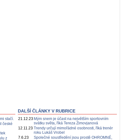
DALŠÍ ČLÁNKY V RUBRICE
mi stačí.
21.12.23
Mým snem je účast na největším sportovním
svátku světa, říká Tereza Zimovjanová
il české
12.11.23
Trendy určují mimořádné osobnosti, říká trenér
roku Lukáš Vrobel
tek
7.6.23
Společné soustředění jsou prostě OHROMNÉ,
ulu z