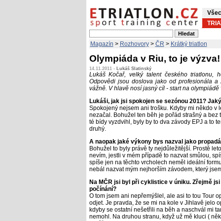
Všec
TRI
Magazín
>
Rozhovory
>
ČR
>
Krátký triatlon
Olympiáda v Riu, to je výzva!
14.11.2011 -
Lukáš Slatinský
Lukáš Kočař, velký talent českého triatlonu,
Odpovědi jsou doslova jako od profesionála a z 
vážně. V hlavě nosí jasný cíl - start na olympiádě
Lukáši, jak jsi spokojen se sezónou 2011? Jaký
Spokojený nejsem ani trošku. Kdyby mi někdo v l
nezačal. Bohužel ten běh je pořád strašný a bez 
té bídy vyzdvihl, byly by to dva závody EPJ a to
druhý.
A naopak jaké výkony bys nazval jako propad
Bohužel to byly právě ty nejdůležitější. Prostě le
nevím, jestli v mém případě to nazvat smůlou, spí
spíše jen na těchto vrcholech neměl ideální form
nebál nazvat mým nejhorším závodem, který jsem
Na MČR jsi byl při cyklistice v úniku. Zřejmě js
počínání?
O tom jsem ani nepřemýšlel, ale asi to tou Tour o
odjet. Je pravda, že se mi na kole v Jihlavě jelo 
kdyby se ostatní nešetřili na běh a naschvál mi ta
nemohl. Na druhou stranu, když už mě kluci ( někte