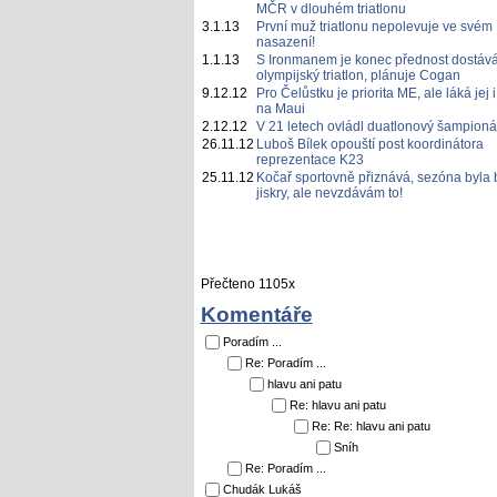
MČR v dlouhém triatlonu
3.1.13
První muž triatlonu nepolevuje ve svém
nasazení!
1.1.13
S Ironmanem je konec přednost dostáv
olympijský triatlon, plánuje Cogan
9.12.12
Pro Čelůstku je priorita ME, ale láká jej i
na Maui
2.12.12
V 21 letech ovládl duatlonový šampioná
26.11.12
Luboš Bílek opouští post koordinátora
reprezentace K23
25.11.12
Kočař sportovně přiznává, sezóna byla 
jiskry, ale nevzdávám to!
Přečteno 1105x
Komentáře
Poradím ...
Re: Poradím ...
hlavu ani patu
Re: hlavu ani patu
Re: Re: hlavu ani patu
Sníh
Re: Poradím ...
Chudák Lukáš