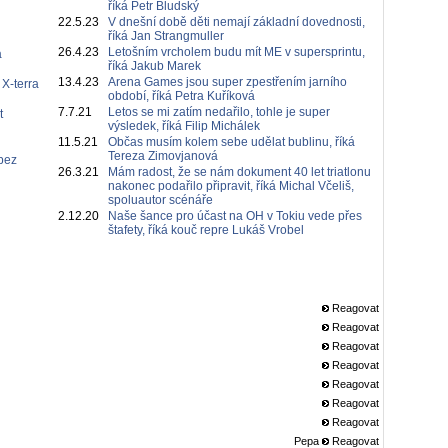
říká Petr Bludský
22.5.23
V dnešní době děti nemají základní dovednosti,
říká Jan Strangmuller
26.4.23
Letošním vrcholem budu mít ME v supersprintu,
á
říká Jakub Marek
13.4.23
Arena Games jsou super zpestřením jarního
 X-terra
období, říká Petra Kuříková
7.7.21
Letos se mi zatím nedařilo, tohle je super
t
výsledek, říká Filip Michálek
11.5.21
Občas musím kolem sebe udělat bublinu, říká
Tereza Zimovjanová
bez
26.3.21
Mám radost, že se nám dokument 40 let triatlonu
nakonec podařilo připravit, říká Michal Včeliš,
spoluautor scénáře
2.12.20
Naše šance pro účast na OH v Tokiu vede přes
štafety, říká kouč repre Lukáš Vrobel
Reagovat
Reagovat
Reagovat
Reagovat
Reagovat
Reagovat
Reagovat
Pepa
Reagovat