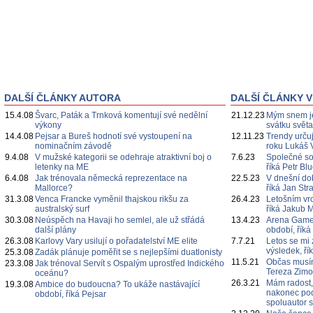
DALŠÍ ČLÁNKY AUTORA
DALŠÍ ČLÁNKY V
15.4.08
Švarc, Paták a Trnková komentují své nedělní
21.12.23
Mým snem je
výkony
svátku svět
14.4.08
Pejsar a Bureš hodnotí své vystoupení na
12.11.23
Trendy určuj
nominačním závodě
roku Lukáš 
9.4.08
V mužské kategorii se odehraje atraktivní boj o
7.6.23
Společné s
letenky na ME
říká Petr Bl
6.4.08
Jak trénovala německá reprezentace na
22.5.23
V dnešní do
Mallorce?
říká Jan Str
31.3.08
Venca Francke vyměnil thajskou rikšu za
26.4.23
Letošním vr
australský surf
říká Jakub 
30.3.08
Neúspěch na Havaji ho semlel, ale už střádá
13.4.23
Arena Games
další plány
období, říká
26.3.08
Karlovy Vary usilují o pořadatelství ME elite
7.7.21
Letos se mi 
výsledek, ří
25.3.08
Zadák plánuje poměřit se s nejlepšími duatlonisty
11.5.21
Občas musím
23.3.08
Jak trénoval Servít s Ospalým uprostřed Indického
Tereza Zim
oceánu?
26.3.21
Mám radost,
19.3.08
Ambice do budoucna? To ukáže nastávající
nakonec poda
období, říká Pejsar
spoluautor 