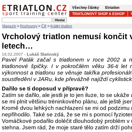
Všechny články
Etriatlon
TRIATLONOVÝ SHOP A ESHOP
Magazín
>
Rozhovory
>
ČR
>
Krátký triatlon
Vrcholový triatlon nemusí končit 
letech…
18.02.2007 -
Lukáš Slatinský
Pavel Paták začal s triatlonem v roce 2002 a n
triatlonové špičky. I v pokročilém věku 36-ti let 
výkonnost a triatlonu se věnuje takřka profesioná
soustředění v JARu, kde převážně najíždí cyklistic
Dařilo se ti doposud v přípravě?
Zatím se dařilo, ale jestli je to jen iluze, to se ukáž
se mi plnit většinu tréninkového plánu, ale ještě jse
Kromě dvou lehkých nachlazení se mi od podzimu 
nepřihodilo. Také se zdá, že se mi s pomocí fyziot
Vomáčkové podařilo doléčit dlouhodobý problém v 
stehna. Jsem rád, že moje staré tělo zatím drží po