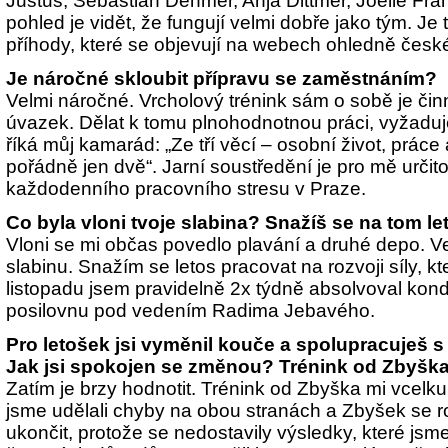
Justus, Sebastian Dehmer, Anja Dittmer, Joelle Fra
pohled je vidět, že fungují velmi dobře jako tým. Je
příhody, které se objevují na webech ohledně česk
Je náročné skloubit přípravu se zaměstnáním?
Velmi náročné. Vrcholový trénink sám o sobě je čin
úvazek. Dělat k tomu plnohodnotnou práci, vyžaduje 
říká můj kamarád: „Ze tří věcí – osobní život, práce 
pořádně jen dvě“. Jarní soustředění je pro mě urči
každodenního pracovního stresu v Praze.
Co byla vloni tvoje slabina? Snažíš se na tom l
Vloni se mi občas povedlo plavání a druhé depo. V
slabinu. Snažím se letos pracovat na rozvoji síly, k
listopadu jsem pravidelně 2x týdně absolvoval kondi
posilovnu pod vedením Radima Jebavého.
Pro letošek jsi vyměnil kouče a spolupracuješ 
Jak jsi spokojen se změnou? Trénink od Zbyšk
Zatím je brzy hodnotit. Trénink od Zbyška mi vcel
jsme udělali chyby na obou stranách a Zbyšek se r
ukončit, protože se nedostavily výsledky, které jsm