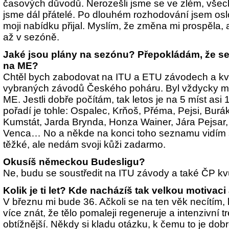
časových důvodů. Nerozešli jsme se ve zlém, všechn
jsme dál přátelé. Po dlouhém rozhodování jsem oslo
moji nabídku přijal. Myslím, že změna mi prospěla,
až v sezóně.
Jaké jsou plány na sezónu? Přepokládám, že s
na ME?
Chtěl bych zabodovat na ITU a ETU závodech a kval
vybraných závodů Českého poháru. Byl vždycky m
ME. Jestli dobře počítám, tak letos je na 5 míst asi
pořadí je tohle: Ospalec, Krňoš, Přéma, Pejsi, Burá
Kumstát,
Jarda Brynda,
Honza Wainer, Jára Pejsar,
Venca… No a někde na konci toho seznamu vidím s
těžké, ale nedám svoji kůži zadarmo.
Okusíš německou Budesligu?
Ne, budu se soustředit na ITU závody a také ČP kv
Kolik je ti let? Kde nacházíš tak velkou motivac
V březnu mi bude 36. Ačkoli se na ten věk necítím,
více znát, že tělo pomaleji regeneruje a intenzivní t
obtížnější. Někdy si kladu otázku, k čemu to je dobr