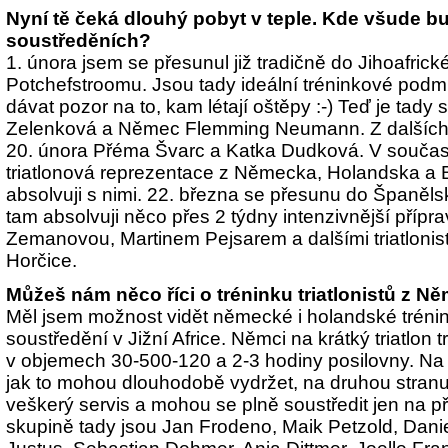
Nyní tě čeká dlouhý pobyt v teple. Kde všude b
soustředěních?
1. února jsem se přesunul již tradičně do Jihoafrick
Potchefstroomu. Jsou tady ideální tréninkové podmí
dávat pozor na to, kam létají oštěpy :-) Teď je tad
Zelenková a
Němec Flemming Neumann. Z dalších
20. února Přéma Švarc a Katka Dudková. V součas
triatlonová reprezentace z Německa, Holandska a B
absolvuji s nimi. 22. března se přesunu do Španěls
tam absolvuji něco přes 2 týdny intenzivnější příp
Zemanovou, Martinem Pejsarem a dalšími triatlonis
Horčice.
Můžeš nám něco říci o tréninku triatlonistů z 
Měl jsem možnost vidět německé i holandské tréni
soustředění v Jižní Africe. Němci na krátký triatlon 
v objemech 30-500-
120 a 2-3 hodiny posilovny. Na 
jak to mohou dlouhodobě vydržet, na druhou stranu
veškerý servis a mohou se plně soustředit jen na př
skupině tady jsou Jan Frodeno, Maik Petzold, Danie