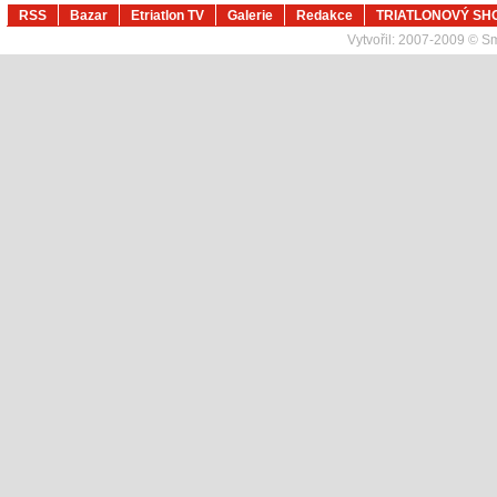
RSS
Bazar
Etriatlon TV
Galerie
Redakce
TRIATLONOVÝ SH
Vytvořil:
2007-2009 © Sma