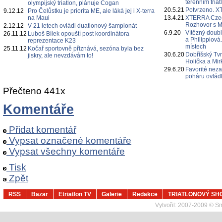
terénním triat
olympijský triatlon, plánuje Cogan
20.5.21
Potvrzeno. 
9.12.12
Pro Čelůstku je priorita ME, ale láká jej i X-terra
na Maui
13.4.21
XTERRA Czech
Rozhovor s 
2.12.12
V 21 letech ovládl duatlonový šampionát
6.9.20
Vítězný doubl
26.11.12
Luboš Bílek opouští post koordinátora
a Philippiová.
reprezentace K23
místech
25.11.12
Kočař sportovně přiznává, sezóna byla bez
30.6.20
Dobříšský Tvr
jiskry, ale nevzdávám to!
Holička a Mir
29.6.20
Favorité neza
poháru ovlád
Přečteno 441x
Komentáře
Přidat komentář
Vypsat označené komentáře
Vypsat všechny komentáře
Tisk
Zpět
RSS
Bazar
Etriatlon TV
Galerie
Redakce
TRIATLONOVÝ SH
Vytvořil:
2007-2009 © Sma