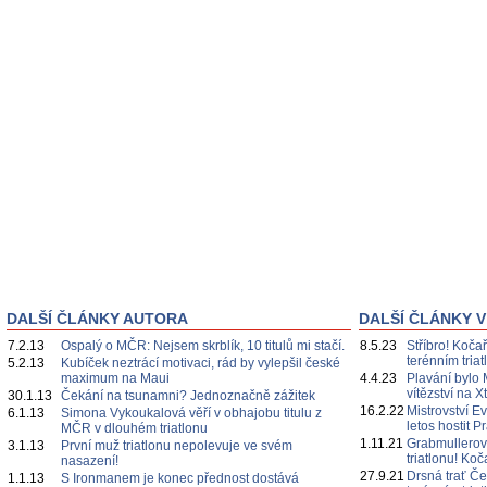
DALŠÍ ČLÁNKY AUTORA
DALŠÍ ČLÁNKY V
7.2.13
Ospalý o MČR: Nejsem skrblík, 10 titulů mi stačí.
8.5.23
Stříbro! Kočař
terénním triat
5.2.13
Kubíček neztrácí motivaci, rád by vylepšil české
maximum na Maui
4.4.23
Plavání bylo 
vítězství na X
30.1.13
Čekání na tsunamni? Jednoznačně zážitek
16.2.22
Mistrovství E
6.1.13
Simona Vykoukalová věří v obhajobu titulu z
letos hostit P
MČR v dlouhém triatlonu
1.11.21
Grabmullerov
3.1.13
První muž triatlonu nepolevuje ve svém
triatlonu! Koča
nasazení!
27.9.21
Drsná trať Č
1.1.13
S Ironmanem je konec přednost dostává