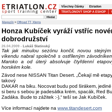
Všechny články
Etriatlon
TRIATLONOVÝ SHOP A ESHOP
Magazín
>
Offroad TT, Xterra
Honza Kubíček vyráží vstříc nov
dobrodružství
26.04.2009 -
Lukáš Slatinský
Tak jak minulou sezónu končil, novou stejn
víkendu nabral společně s ostříleným závodní
Maroko a od úterý absolvuje čtyřdenní etapo
horském kole.
Závod nese NISSAN Titan Desert. „Čekají mě etapy
takový
DAKAR na biku. Nocovat budu pod širákem, jediné n
si beru s sebou je padesátka krém, spacák, Red Bull
Zadáka. Bude to zážitek :-),“ teší se Jak Kubíček.
Více informací najdete na
www.titandesert.com