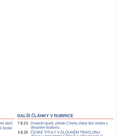
DALŠÍ ČLÁNKY V RUBRICE
mi stačí.
7.8.23
Dvakrát spadl, přesto Cívela získal titul mistra v
dlouhém triatlonu
il české
3.8.20
ČESKÉ TITULY V DLOUHÉM TRIATLONU