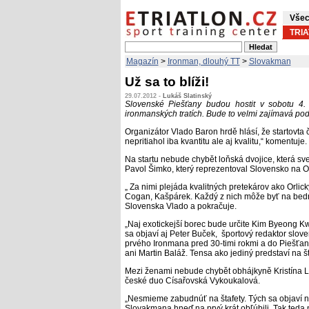
Všec
TRI
Magazín
>
Ironman, dlouhý TT
>
Slovakman
Už sa to blíži!
29.07.2012 -
Lukáš Slatinský
Slovenské Piešťany budou hostit v sobotu 4.
ironmanských tratích. Bude to velmi zajímavá po
Organizátor Vlado Baron hrdě hlásí, že startovta čí
nepritiahol iba kvantitu ale aj kvalitu,“ komentuje.
Na startu nebude chybět loňská dvojice, která sved
Pavol Šimko, který reprezentoval Slovensko na 
„ Za nimi plejáda kvalitných pretekárov ako Orlický,
Cogan, Kašpárek. Každý z nich môže byť na bedn
Slovenska Vlado a pokračuje.
„Naj exotickejší borec bude určite Kim Byeong Kwe
sa objaví aj Peter Buček,
športový redaktor slove
prvého Ironmana pred 30-timi rokmi a do Piešťan s
ani Martin Baláž. Tensa ako jediný predstaví na šta
Mezi ženami nebude chybět obhájkyně Kristína Lap
české duo Císařovská Vykoukalová.
„Nesmieme zabudnúť na štafety. Tých sa objaví na 
Slovakmana hneď na prvý krát obľúbili. Tak te