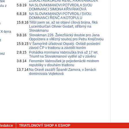
ZÍSKALI REKORDNÍ ŘENČ A KŘIVÁNKOVÁ
tek
5.8.19
NA SLOVAKMANOVI POTVRDILA SVOU
ulu z
DOMINANCI SIMONA KŘIVÁNKOVÁ
6.8.18
NA SLOVAKMANOVI POTVRDILI SVOU
DOMINANCI ŘENČ A KOTOPULU
15.8.16
Těšil jsem se, až se objeví cílová brána, říká
á
Lucemburčan Olivier Godart, stříbrný na
Slovakmanu
 X-terra
9.8.16
Slovakman 226. Železňácký double pro Jana
Oppolzera a vítězný souboj pro Petru Krejčovou
t
15.9.15
V Šamoríně úřadoval Ospalý. Ovládl poslední
závod ČP v triatlonu a záviděl koním
2.8.15
Pohádka ironmana Vabrouška trvá už 17 let.
bez
Triumf na Slovakmanovi vydřel až v závěru
3.8.14
Fenomén Vabroušek je pojedenácté mistrem
republiky v dlouhém triatlonu
13.7.14
Na Oravě zazářil Španěl Zamora, v ženách
dominovala Vojteková
Redakce
TRIATLONOVÝ SHOP A ESHOP