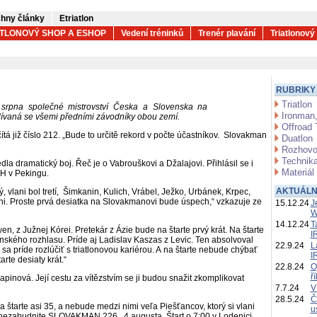
hny články
Etriatlon
ATLONOVÝ SHOP A ESHOP
Vedení tréninků
Trenér plavání
Triatlonový
RUBRIKY
Triatlon
 srpna společné mistrovství Česka a Slovenska na
Ironman,
dívaná se všemi předními závodníky obou zemí.
Offroad 
tá již číslo 212. „Bude to určitě rekord v počte účastníkov.
Slovakman
Duatlon
Rozhovo
Technika
la dramatický boj. Řeč je o Vabrouškovi a Džalajovi. Přihlásil se i
Materiál
OH v Pekingu.
AKTUÁLN
 vlani bol tretí,
Šimkanin, Kulich, Vrábel, Ježko, Urbánek, Krpec,
i. Proste prvá desiatka na Slovakmanovi bude úspech,“ vzkazuje ze
15.12.24
J
W
14.12.24
T
n, z Južnej Kórei. Pretekár z Ázie bude na štarte prvý krát. Na štarte
I
nského rozhlasu. Príde aj Ladislav Kaszas z Levic. Ten absolvoval
22.9.24
L
a príde rozlúčiť s triatlonovou kariérou. A na štarte nebude chýbať
I
rte desiaty krát.“
22.8.24
O
ř
inová. Její cestu za vítězstvím se ji budou snažit zkomplikovat
7.7.24
V
28.5.24
Č
štarte asi 35, a nebude medzi nimi veľa Piešťancov, ktorý si vlani
u
da nezabudnite SLOVAKMAN 226,
4.augusta. Štart o 7:00 v Lodenici