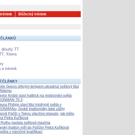
 trénink
Běžecký trénink
 ČLÁNKŮ
 dlouhý TT
TT, Xterra
ry
 a trénink
Í ČLÁNKY
elle Geens drtivým tempem ukradnul světový titul
ildemu
aylor Knibb slaví hattrick na mistrovství světa
RONMAN 70.3
aura Philipp slaví titul mistryně světa v
RONMANu, české triatlonistky také zářily
proti Paříži v Tokyu všechno klapalo, jak mělo,
íká Petra Kuříková
 Rothu padala světová maxima
eský triatlon míří do Paříže! Petra Kuříková
spěla v náročné kvalifikaci