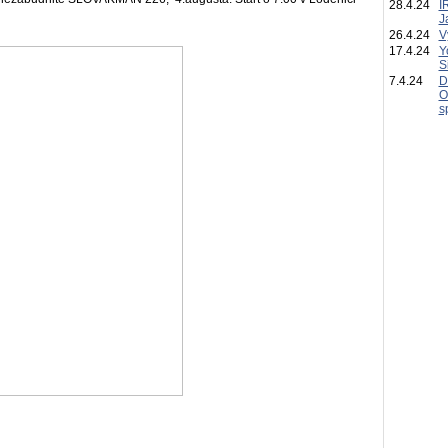
28.4.24
I
J
26.4.24
V
17.4.24
Y
S
7.4.24
D
O
s