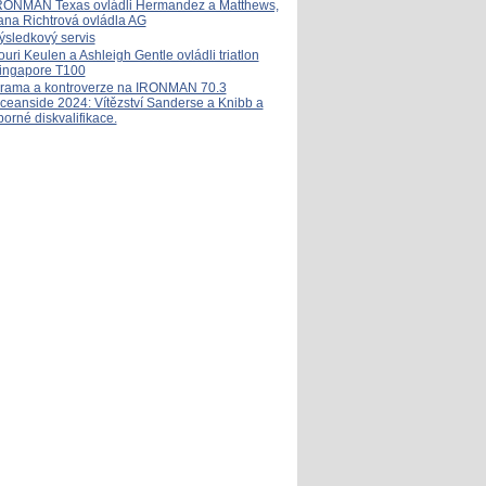
RONMAN Texas ovládli Hermandez a Matthews,
ana Richtrová ovládla AG
ýsledkový servis
ouri Keulen a Ashleigh Gentle ovládli triatlon
ingapore T100
rama a kontroverze na IRONMAN 70.3
ceanside 2024: Vítězství Sanderse a Knibb a
porné diskvalifikace.