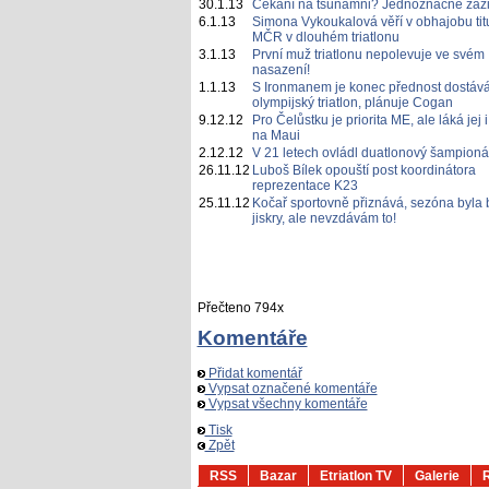
30.1.13
Čekání na tsunamni? Jednoznačně záži
6.1.13
Simona Vykoukalová věří v obhajobu tit
MČR v dlouhém triatlonu
3.1.13
První muž triatlonu nepolevuje ve svém
nasazení!
1.1.13
S Ironmanem je konec přednost dostáv
olympijský triatlon, plánuje Cogan
9.12.12
Pro Čelůstku je priorita ME, ale láká jej i
na Maui
2.12.12
V 21 letech ovládl duatlonový šampioná
26.11.12
Luboš Bílek opouští post koordinátora
reprezentace K23
25.11.12
Kočař sportovně přiznává, sezóna byla 
jiskry, ale nevzdávám to!
Přečteno 794x
Komentáře
Přidat komentář
Vypsat označené komentáře
Vypsat všechny komentáře
Tisk
Zpět
RSS
Bazar
Etriatlon TV
Galerie