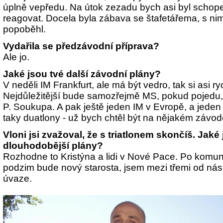
úplně vepředu. Na útok zezadu bych asi byl schope
reagovat. Docela byla zábava se štafetářema, s ni
popoběhl.
Vydařila se předzávodní příprava?
Ale jo.
Jaké jsou tvé další závodní plány?
V neděli IM Frankfurt, ale má být vedro, tak si asi r
Nejdůležitější bude samozřejmě MS, pokud pojedu, t
P. Soukupa. A pak ještě jeden IM v Evropě, a jede
taky duatlony - už bych chtěl být na nějakém závod
Vloni jsi zvažoval, že s triatlonem skončíš. Jaké
dlouhodobější plány?
Rozhodne to Kristýna a lidi v Nové Pace. Po komu
podzim bude nový starosta, jsem mezi třemi od nás 
úvaze.