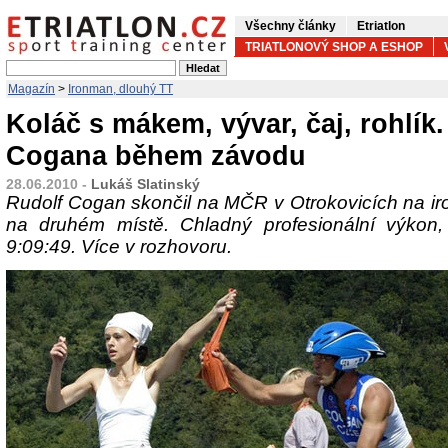
Všechny články
Etriatlon
TRIATLONOVÝ SHOP A ESHOP
Magazín
>
Ironman, dlouhý TT
Koláč s mákem, vývar, čaj, rohlík.
Cogana během závodu
28.06.2010 -
Lukáš Slatinský
Rudolf Cogan skončil na MČR v Otrokovicích na i
na druhém místě. Chladný profesionální výkon,
9:09:49. Více v rozhovoru.