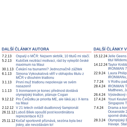
DALŠÍ ČLÁNKY AUTORA
DALŠÍ ČLÁNKY V
7.2.13
Ospalý o MČR: Nejsem skrblík, 10 titulů mi stačí.
15.12.24
Jelle Geens
titul Wildem
5.2.13
Kubíček neztrácí motivaci, rád by vylepšil české
maximum na Maui
14.12.24
Taylor Knibb
IRONMAN 7
30.1.13
Čekání na tsunamni? Jednoznačně zážitek
22.9.24
Laura Philipp
6.1.13
Simona Vykoukalová věří v obhajobu titulu z
IRONMANu, če
MČR v dlouhém triatlonu
7.7.24
V Rothu pa
3.1.13
První muž triatlonu nepolevuje ve svém
nasazení!
28.4.24
IRONMAN Te
Matthews, J
1.1.13
S Ironmanem je konec přednost dostává
olympijský triatlon, plánuje Cogan
26.4.24
Výsledkový 
9.12.12
Pro Čelůstku je priorita ME, ale láká jej i X-terra
17.4.24
Youri Keulen
na Maui
Singapore 
2.12.12
V 21 letech ovládl duatlonový šampionát
7.4.24
Drama a ko
Oceanside 2
26.11.12
Luboš Bílek opouští post koordinátora
sporné diskv
reprezentace K23
28.3.24
Olympijský 
25.11.12
Kočař sportovně přiznává, sezóna byla bez
Havaje. Sta
jiskry, ale nevzdávám to!