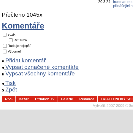
20.3.24
Ironman ned
přinášející
Přečteno 1045x
Komentáře
zuzik
Re: zuzik
Ruda je nejlepší!
Výborně!
Přidat komentář
Vypsat označené komentáře
Vypsat všechny komentáře
Tisk
Zpět
RSS
Bazar
Etriatlon TV
Galerie
Redakce
TRIATLONOVÝ SH
Vytvořil:
2007-2009 © Sma