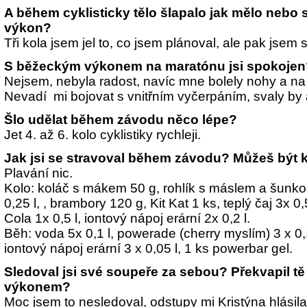
A během cyklisticky tělo šlapalo jak mělo nebo s
výkon?
Tři kola jsem jel to, co jsem plánoval, ale pak jsem 
S běžeckým výkonem na maratónu jsi spokojen
Nejsem, nebyla radost, navíc mne bolely nohy a na
Nevadí
mi bojovat s vnitřním vyčerpáním, svaly by
Šlo udělat během závodu něco lépe?
Jet 4. až 6. kolo cyklistiky rychleji.
Jak jsi se stravoval během závodu? Můžeš být 
Plavání nic.
Kolo: koláč s mákem 50 g, rohlík s máslem a šunkou
0,25 l, , brambory 120 g, Kit Kat 1 ks, teplý čaj 3x 0,
Cola 1x 0,5 l, iontový nápoj erární 2x 0,2 l.
Běh: voda 5x 0,1 l, powerade (cherry myslím) 3 x 0,1
iontový nápoj erární 3 x 0,05 l, 1 ks powerbar gel.
Sledoval jsi své soupeře za sebou? Překvapil t
výkonem?
Moc jsem to nesledoval, odstupy mi Kristýna hlásila