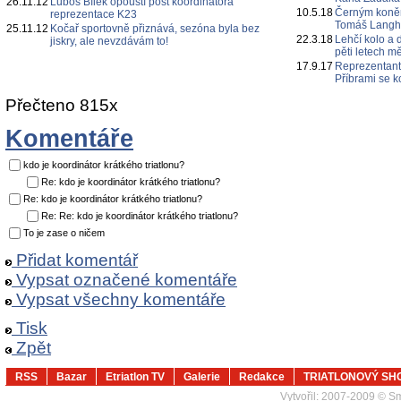
26.11.12
Luboš Bílek opouští post koordinátora
10.5.18
Černým koněm
reprezentace K23
Tomáš Lang
25.11.12
Kočař sportovně přiznává, sezóna byla bez
22.3.18
Lehčí kolo 
jiskry, ale nevzdávám to!
pěti letech m
17.9.17
Reprezentanti
Příbrami se k
Přečteno 815x
Komentáře
kdo je koordinátor krátkého triatlonu?
Re: kdo je koordinátor krátkého triatlonu?
Re: kdo je koordinátor krátkého triatlonu?
Re: Re: kdo je koordinátor krátkého triatlonu?
To je zase o ničem
Přidat komentář
Vypsat označené komentáře
Vypsat všechny komentáře
Tisk
Zpět
RSS
Bazar
Etriatlon TV
Galerie
Redakce
TRIATLONOVÝ SH
Vytvořil:
2007-2009 © Sma