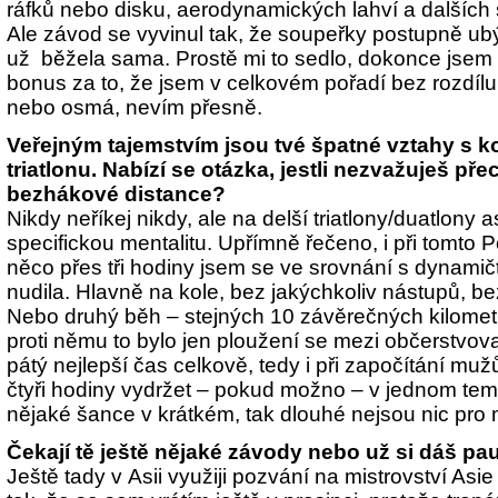
ráfků nebo disku, aerodynamických lahví a dalších 
Ale závod se vyvinul tak, že soupeřky postupně ub
už
běžela sama. Prostě mi to sedlo, dokonce jsem 
bonus za to, že jsem v celkovém pořadí bez rozdíl
nebo osmá, nevím přesně.
Veřejným tajemstvím jsou tvé špatné vztahy s 
triatlonu. Nabízí se otázka, jestli nezvažuješ př
bezhákové distance?
Nikdy neříkej nikdy, ale na delší triatlony/duatlon
specifickou mentalitu. Upřímně řečeno, i při tomto 
něco přes tři hodiny jsem se ve srovnání s dynamič
nudila. Hlavně na kole, bez jakýchkoliv nástupů, bez 
Nebo druhý běh – stejných 10 závěrečných kilometr
proti němu to bylo jen ploužení se mezi občerstvov
pátý nejlepší čas celkově, tedy i při započítání mu
čtyři hodiny vydržet – pokud možno – v jednom tem
nějaké šance v krátkém, tak dlouhé nejsou nic pro 
Čekají tě ještě nějaké závody nebo už si dáš pa
Ještě tady v Asii využiji pozvání na mistrovství Asi