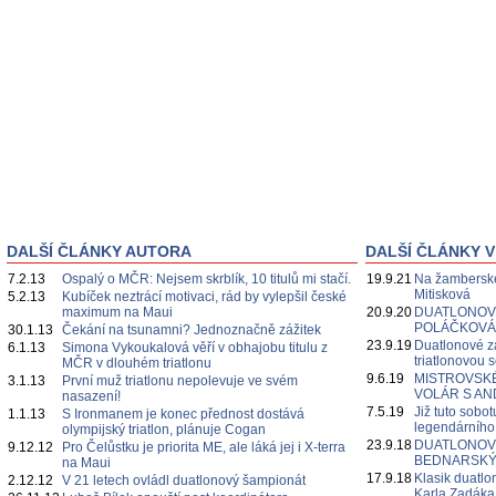
DALŠÍ ČLÁNKY AUTORA
DALŠÍ ČLÁNKY V
7.2.13
Ospalý o MČR: Nejsem skrblík, 10 titulů mi stačí.
19.9.21
Na žamberské
Mitisková
5.2.13
Kubíček neztrácí motivaci, rád by vylepšil české
maximum na Maui
20.9.20
DUATLONOVÉ
POLÁČKOVÁ
30.1.13
Čekání na tsunamni? Jednoznačně zážitek
23.9.19
Duatlonové z
6.1.13
Simona Vykoukalová věří v obhajobu titulu z
triatlonovou 
MČR v dlouhém triatlonu
9.6.19
MISTROVSKÉ 
3.1.13
První muž triatlonu nepolevuje ve svém
VOLÁR S A
nasazení!
7.5.19
Již tuto sobot
1.1.13
S Ironmanem je konec přednost dostává
legendárníh
olympijský triatlon, plánuje Cogan
23.9.18
DUATLONOVÉ
9.12.12
Pro Čelůstku je priorita ME, ale láká jej i X-terra
BEDNARSKÝ
na Maui
17.9.18
Klasik duatl
2.12.12
V 21 letech ovládl duatlonový šampionát
Karla Zadáka