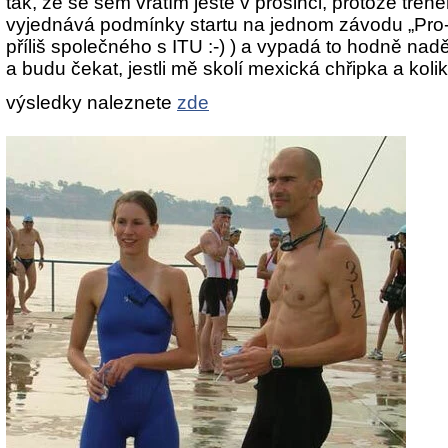
tak, že se sem vrátím ještě v prosinci, protože tre
vyjednává podmínky startu na jednom závodu „Pro-sé
příliš společného s ITU :-) ) a vypadá to hodně nad
a budu čekat, jestli mě skolí mexická chřipka a koli
výsledky naleznete
zde