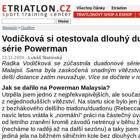
Všechny články
Etriatlon
TRIATLONOVÝ SHOP A ESHOP
Magazín
>
Duatlon
Vodičková si otestovala dlouhý d
série Powerman
12.11.2009 -
Lukáš Slatinský
Radka Vodičková se zúčastnila duatlonové sér
Malajsii. Sama byla zaskočená snadným vítězstv
delší distance zatím neuvažuje. Více se dočtete v 
Jak se dařilo na Powerman Malaysia?
Utrpěla jsem jedno z nejpřekvapivějších, ale souča
z nejjednodušších vítězství. Na startu sice bylo jen
z bezhákového delšího triatlonu/duatlonu (Rebecca 
navíc letos vrátila k „normální“ práci na částečný ú
od letního zranění kromě závodů netrénuji v běhu ž
(necháme to raději až na další sezónu) a taky jsem v
jediná jela na běžném silničním kole bez dlouhých