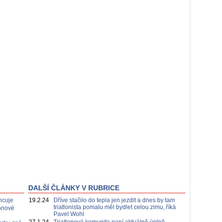
DALŠÍ ČLÁNKY V RUBRICE
ncuje
19.2.24
Dříve stačilo do tepla jen jezdit a dnes by tam
triatlonista pomalu měl bydlet celou zimu, říká
lonové
Pavel Wohl