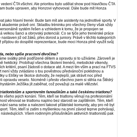
 vedení ČTA všichni. Ale prioritou bylo udělat show pod hlavičkou ČTA
gram bude upraven, aby Honzovi vyhovoval. Dále bude mít Honza
 jako hlavní trenér. Bude tam mít ale asistenty na jednotlivé sporty. V
d akademie právě oni. Skladbu tréninku pro všechny členy však vždy
personálně systém řešen a vzhledem k tomu, že je propojen se
 velkou šanci a obrovský potenciál. Co se týče jeho trenérské práce
 nastaven již od žáků, přes dorost a juniory. Právě v těchto kategoriích
 až přijdou do dospělé reprezentace, bude moci Honza plně využít svůj
a, nebo spíše pracovní divočina?
me svátky plně podřízené dětem a opravdu si to užíváme. Zároveň je
ě hektický. Probíhají všechna školení trenérů, metodické víkendy,
 kritérií, psaní žádostí o dotace atd. A mezi tím vším a prací na FTVS
byt není vždy zvládáno s tou pověstnou předvánoční poklidnou a
y u Elišky ve školce dohodly, že nejlepší, jak strávit noc před
i opravdu veselo. Nicméně i přesto všechno jsem si stihla na Štědrý
hystáním Ježíška jít zaběhat, což považuji za malé vítězství.
triatlonistům a sportovním fanouškům a také českému triatlonu?
 všeho jejich konání. Těm, kteří se triatlonu věnují na profesionální
nost věnovat se triatlonu naplno bez starostí se zajištěním. Těm, kteří
ekonání sama sebe a nalezení takové přátelské komunity, aby pro ně byl
í sport. Těm, kteří si zatím s myšlenkou na první závod teprve pohrávají,
následujících. Všem rodinným příslušníkům aktivních triatlonistů pak