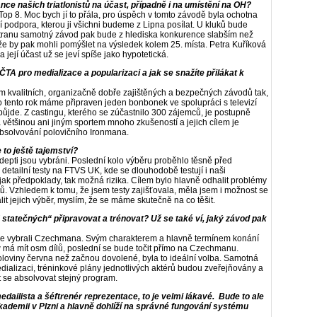
ce našich triatlonistů na účast, případně i na umístění na OH?
Top 8. Moc bych jí to přála, pro úspěch v tomto závodě byla ochotna
podpora, kterou ji všichni budeme z Lipna posílat. U kluků bude
stranu samotný závod pak bude z hlediska konkurence slabším než
 že by pak mohli pomýšlet na výsledek kolem 25. místa. Petra Kuříková
 její účast už se jeví spíše jako hypotetická.
ČTA pro medializace a popularizaci a jak se snažíte přilákat k
 kvalitních, organizačně dobře zajištěných a bezpečných závodů tak,
pro tento rok máme připraven jeden bonbonek ve spolupráci s televizí
půjde. Z castingu, kterého se zúčastnilo 300 zájemců, je postupně
 a většinou ani jiným sportem mnoho zkušeností a jejich cílem je
bsolvování polovičního Ironmana.
 to ještě tajemství?
 Adepti jsou vybráni. Poslední kolo výběru proběhlo těsně před
detailní testy na FTVS UK, kde se dlouhodobě testují i naši
jak předpoklady, tak možná rizika. Cílem bylo hlavně odhalit problémy
. Vzhledem k tomu, že jsem testy zajišťovala, měla jsem i možnost se
 jejich výběr, myslím, že se máme skutečně na co těšit.
statečných“ připravovat a trénovat? Už se také ví, jaký závod pak
me vybrali Czechmana. Svým charakterem a hlavně termínem konání
má mít osm dílů, poslední se bude točit přímo na Czechmanu.
loviny června než začnou dovolené, byla to ideální volba. Samotná
ializaci, tréninkové plány jednotlivých aktérů budou zveřejňovány a
t se absolvovat stejný program.
ailista a šéftrenér reprezentace, to je velmi lákavé. Bude to ale
akademii v Plzni a hlavně dohlíží na správné fungování systému