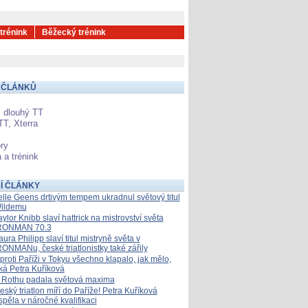
 trénink
Běžecký trénink
 ČLÁNKŮ
 dlouhý TT
TT, Xterra
ry
 a trénink
Í ČLÁNKY
elle Geens drtivým tempem ukradnul světový titul
ildemu
aylor Knibb slaví hattrick na mistrovství světa
RONMAN 70.3
aura Philipp slaví titul mistryně světa v
RONMANu, české triatlonistky také zářily
proti Paříži v Tokyu všechno klapalo, jak mělo,
íká Petra Kuříková
 Rothu padala světová maxima
eský triatlon míří do Paříže! Petra Kuříková
spěla v náročné kvalifikaci