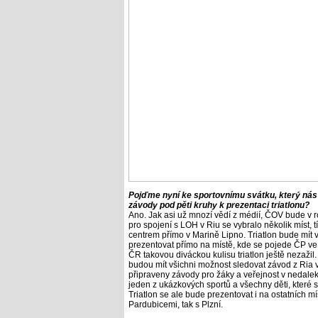
Pojďme nyní ke sportovnímu svátku, který nás 
závody pod pěti kruhy k prezentaci triatlonu?
Ano. Jak asi už mnozí vědí z médií, ČOV bude v 
pro spojení s LOH v Riu se vybralo několik míst,
centrem přímo v Marině Lipno. Triatlon bude mít 
prezentovat přímo na místě, kde se pojede ČP ve 
ČR takovou diváckou kulisu triatlon ještě nezažil
budou mít všichni možnost sledovat závod z Ria
připraveny závody pro žáky a veřejnost v nedalek
jeden z ukázkových sportů a všechny děti, které 
Triatlon se ale bude prezentovat i na ostatních
Pardubicemi, tak s Plzní.