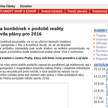
hny články
Etriatlon
ATLONOVÝ SHOP A ESHOP
Vedení tréninků
Trenér plavání
Triatlonový
a bonbónek v podobě reality
RUBRIKY
vila plány pro 2016
Triatlon
Ironman,
ářová prozradila, na co se všichni fanoušci triatlonu
Offroad 
olympiáda v Riu a Kovářová doufá, že se do Brazílie
Duatlon
i. V průběhu olympiády pak bude triatlon ve velkém prezentován na
Rozhovo
gue a novinkou bude triatlonová reality show. Více v rozhovoru.
Technika
triatlon v centru Prahy, který měl letos svou premiéru a už byla
Materiál
e nám velmi dobře podařilo zapsat do povědomí jak triatlonové, tak i
AKTUÁLN
 spolupráce s magistrátem hlavního města Prahy i ostatními městskými
15.12.24
J
 by nevznikl ani první ročník, v roce dalším by nebylo na co
W
ího ročníku jsme byli vybráni jako jedna z mála pražských akcí,
14.12.24
T
ktu Praha evropské město sportu 2016.
I
22.9.24
L
I
22.8.24
O
ř
7.7.24
V
28.5.24
Č
u