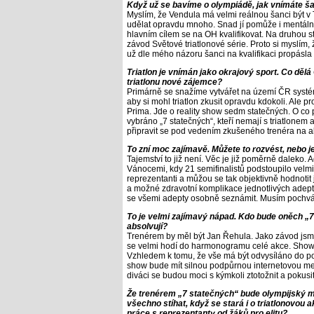
Když už se bavíme o olympiádě, jak vnímáte šan
Myslím, že Vendula má velmi reálnou šanci být v 
udělat opravdu mnoho. Snad jí pomůže i mentální 
hlavním cílem se na OH kvalifikovat. Na druhou 
závod Světové triatlonové série. Proto si myslím,
už dle mého názoru šanci na kvalifikaci propásla a
Triatlon je vnímán jako okrajový sport. Co dělá 
triatlonu nové zájemce?
Primárně se snažíme vytvářet na území ČR systém
aby si mohl triatlon zkusit opravdu kdokoli. Ale 
Prima. Jde o reality show sedm statečných. O co 
vybráno „7 statečných“, kteří nemají s triatlonem
připravit se pod vedením zkušeného trenéra na a
To zní moc zajímavě. Můžete to rozvést, nebo je
Tajemství to již není. Věc je již poměrně daleko.
Vánocemi, kdy 21 semifinalistů podstoupilo velmi 
reprezentanti a můžou se tak objektivně hodnotit 
a možné zdravotní komplikace jednotlivých adeptů
se všemi adepty osobně seznámit. Musím pochválit
To je velmi zajímavý nápad. Kdo bude oněch „7 
absolvují?
Trenérem by měl být Jan Řehula. Jako závod js
se velmi hodí do harmonogramu celé akce. Show 
Vzhledem k tomu, že vše má být odvysíláno do po
show bude mít silnou podpůrnou internetovou med
diváci se budou moci s kýmkoli ztotožnit a pokusi
Že trenérem „7 statečných“ bude olympijský med
všechno stíhat, když se stará i o triatlonovou 
práce s reprezentanty od žáků pro elitu?