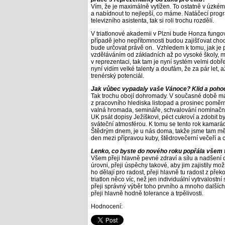
Vím, že je maximálně vytížen. To ostatně v úzkém
a nabídnout to nejlepší, co máme. Natáčecí pro
televizního asistenta, tak si roli trochu rozdělí.
V triatlonové akademii v Plzni bude Honza fungovat
případě jeho nepřítomnosti budou zajišťovat cho
bude určovat právě on. Vzhledem k tomu, jak je 
vzděláváním od základních až po vysoké školy, má
v reprezentaci, tak tam je nyní systém velmi dobře
nyní vidím velké talenty a doufám, že za pár let,
trenérský potenciál.
Jak vůbec vypadaly vaše Vánoce? Klid a pohod
Tak trochu obojí dohromady. V současné době má
z pracovního hlediska listopad a prosinec poměrn
valná hromada, semináře, schvalování nominačních
UK psát dopisy Ježíškovi, péct cukroví a zdobit 
sváteční atmosférou. K tomu se tento rok kamarádk
Štědrým dnem, je u nás doma, takže jsme tam měl
den mezi přípravou kuby, štědrovečerní večeří a c
Lenko, co byste do nového roku popřála všem 
Všem přeji hlavně pevné zdraví a sílu a nadšení do
úrovni, přeji úspěchy takové, aby jim zajistily mož
ho dělají pro radost, přeji hlavně tu radost z př
triatlon něco víc, než jen individuální vytrvalostn
přeji správný výběr toho prvního a mnoho dalších 
přeji hlavně hodně tolerance a trpělivosti.
Hodnocení: