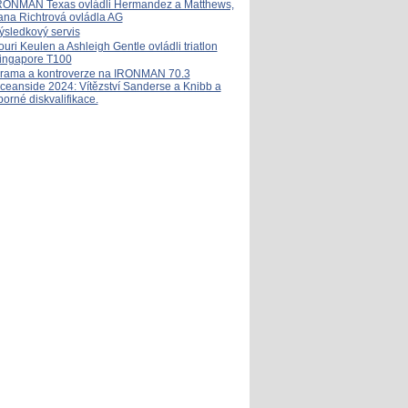
RONMAN Texas ovládli Hermandez a Matthews,
ana Richtrová ovládla AG
ýsledkový servis
ouri Keulen a Ashleigh Gentle ovládli triatlon
ingapore T100
rama a kontroverze na IRONMAN 70.3
ceanside 2024: Vítězství Sanderse a Knibb a
porné diskvalifikace.