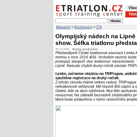
Všec
TRI
Magazín
>
Rozhovory
>
ČR
Olympijský nádech na Lipně 
show. Šéfka triatlonu předsta
30.12.2015 -
Victoia production
Předsedkyně České triatlonové asociace Lenka Kov
mohou v roce 2016 těšit. Vrcholem sezony bude 
probojují alespoň dva triatlonoví reprezentant
Lipně. Nebude chybět druhý ročník závodu TRIPra
Lenko, začneme otázkou na TRIPrague, unikátní 
spuštěna registrace na druhý ročník.
Z tohoto závodu máme velkou radost. TRIPrague s
netriatlonové veřejnosti. Mě hlavně těší zájem a
částmi, kde se akce odehrává. Bez této spolupráce
navazovat. Na základě bezvadně zvládnutého prvn
která bude podpořena v rámci celoročního proje