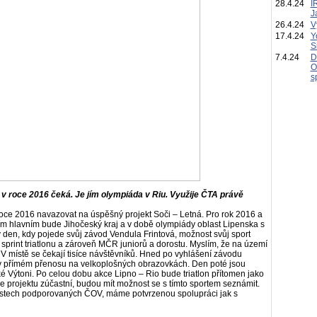
28.4.24
I
J
26.4.24
V
17.4.24
Y
S
7.4.24
D
O
s
v roce 2016 čeká. Je jím olympiáda v Riu. Využije ČTA právě
roce 2016 navazovat na úspěšný projekt Soči – Letná. Pro rok 2016 a
 tím hlavním bude Jihočeský kraj a v době olympiády oblast Lipenska s
v den, kdy pojede svůj závod Vendula Frintová, možnost svůj sport
sprint triatlonu a zároveň MČR juniorů a dorostu. Myslím, že na území
. V místě se čekají tisíce návštěvníků. Hned po vyhlášení závodu
 v přímém přenosu na velkoplošných obrazovkách. Den poté jsou
é Výtoni. Po celou dobu akce Lipno – Rio bude triatlon přítomen jako
se projektu zúčastní, budou mít možnost se s tímto sportem seznámit.
 místech podporovaných ČOV, máme potvrzenou spolupráci jak s