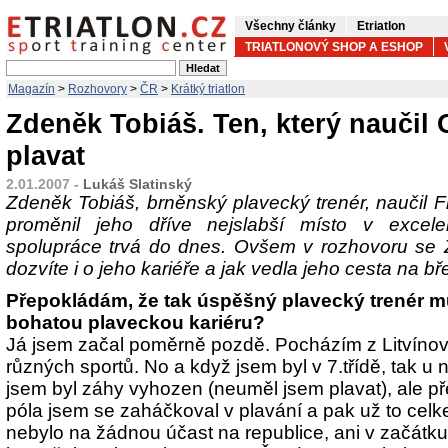
Všechny články
Etriatlon
TRIATLONOVÝ SHOP A ESHOP
Magazín
>
Rozhovory
>
ČR
>
Krátký triatlon
Zdeněk Tobiáš. Ten, který naučil
plavat
2.01.2007 -
Lukáš Slatinský
Zdeněk Tobiáš, brněnský plavecký trenér, naučil F
proměnil jeho dříve nejslabší místo v excelent
spolupráce trvá do dnes. Ovšem v rozhovoru s
dozvíte i o jeho kariéře a jak vedla jeho cesta na b
Přepokládám, že tak úspěšný plavecký trenér m
bohatou plaveckou kariéru?
Já jsem začal poměrně pozdě. Pocházím z Litvínov
různých sportů. No a když jsem byl v 7.třídě, tak u 
jsem byl záhy vyhozen (neuměl jsem plavat), ale p
póla jsem se zaháčkoval v plavání a pak už to celk
nebylo na žádnou účast na republice, ani v začátku