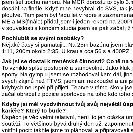
jsem šel trochu nahoru. Na MČR dorostu to bylo 3.
dosáhl na finále. Když mne nevybrali do SVS, tak j
ploutve. Tam jsem byl řadu let v repre a zaznamena
ME a MS(finále) přidal jsem i jeden rekord na 200P
v souvislosti s koncem studia jsem se pak začal již 
Pochlubíš se svými osobáky?
Nějaké časy si pamatuji... Na 25m bazénu jsem pla
1:11, 200m okolo 2:35. U kraula cca 56 s a 400PZ 
Jak jsi se dostal k trenérské činnosti? Co tě na 
To vzniklo spíše postupně a samovolně. Jako kluk 
sporty. Na gymplu jsem se rozhodoval kam dál, jino
svých zájmů než FTVS, jsem ani nezkoušel a ani js
kdybych neuspěl při přijetí. Teprve v rámci školy js
začal obracet z pozice sportovce na toho kdo toho
Kdyby jsi měl vyzdvihnout tvůj svůj největší ús
kariéře? Který to bude?
Úspěch je věc velmi relativní, není to jen otázka u
soutěži. To většinou bývá druhý den už zapomenuto.
vnitřní pocit: takhle jsme to plánovali a připravovali 