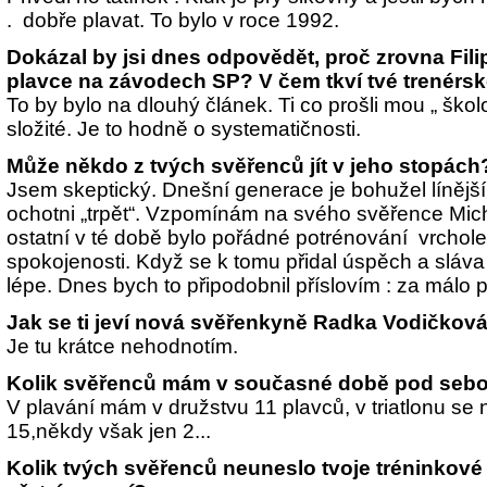
. dobře plavat. To bylo v roce 1992.
Dokázal by jsi dnes odpovědět, proč zrovna Fili
plavce na závodech SP? V čem tkví tvé trenér
To by bylo na dlouhý článek. Ti co prošli mou „ škol
složité. Je to hodně o systematičnosti.
Může někdo z tvých svěřenců jít v jeho stopách
Jsem skeptický. Dnešní generace je bohužel línější
ochotni „trpět“. Vzpomínám na svého svěřence Mic
ostatní v té době bylo pořádné potrénování vrchol
spokojenosti. Když se k tomu přidal úspěch a sláva 
lépe. Dnes bych to připodobnil příslovím : za málo
Jak se ti jeví nová svěřenkyně Radka Vodičková?
Je tu krátce nehodnotím.
Kolik svěřenců mám v současné době pod seb
V plavání mám v družstvu 11 plavců, v triatlonu se 
15,někdy však jen 2...
Kolik tvých svěřenců neuneslo tvoje tréninkové 