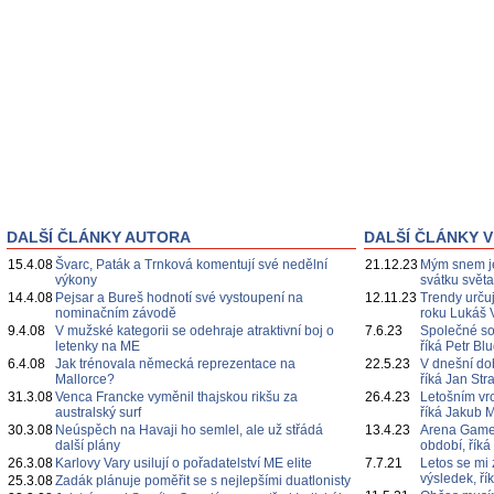
DALŠÍ ČLÁNKY AUTORA
DALŠÍ ČLÁNKY V
15.4.08
Švarc, Paták a Trnková komentují své nedělní
21.12.23
Mým snem je
výkony
svátku svět
14.4.08
Pejsar a Bureš hodnotí své vystoupení na
12.11.23
Trendy určuj
nominačním závodě
roku Lukáš 
9.4.08
V mužské kategorii se odehraje atraktivní boj o
7.6.23
Společné s
letenky na ME
říká Petr Bl
6.4.08
Jak trénovala německá reprezentace na
22.5.23
V dnešní do
Mallorce?
říká Jan Str
31.3.08
Venca Francke vyměnil thajskou rikšu za
26.4.23
Letošním vr
australský surf
říká Jakub 
30.3.08
Neúspěch na Havaji ho semlel, ale už střádá
13.4.23
Arena Games
další plány
období, říká
26.3.08
Karlovy Vary usilují o pořadatelství ME elite
7.7.21
Letos se mi 
výsledek, ří
25.3.08
Zadák plánuje poměřit se s nejlepšími duatlonisty