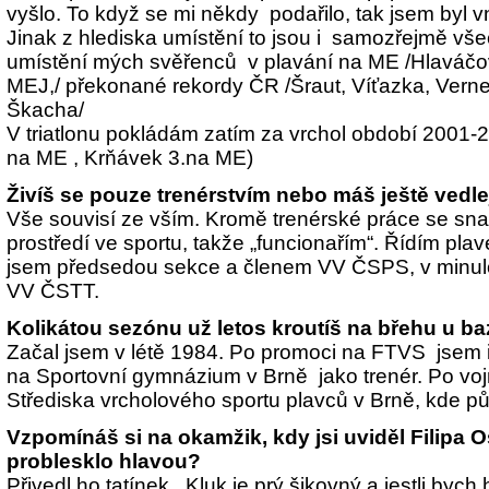
vyšlo. To když se mi někdy podařilo, tak jsem byl v
Jinak z hlediska umístění to jsou i samozřejmě vš
umístění mých svěřenců v plavání na ME /Hlaváčo
MEJ,/ překonané rekordy ČR /Šraut, Víťazka, Vern
Škacha/
V triatlonu pokládám zatím za vrchol období 2001-2
na ME , Krňávek 3.na ME)
Živíš se pouze trenérstvím nebo máš ještě vedle
Vše souvisí ze vším. Kromě trenérské práce se snaž
prostředí ve sportu, takže „funcionařím“. Řídím pl
jsem předsedou sekce a členem VV ČSPS, v minulos
VV ČSTT.
Kolikátou sezónu už letos kroutíš na břehu u b
Začal jsem v létě 1984. Po promoci na FTVS jsem i
na Sportovní gymnázium v Brně jako trenér. Po voj
Střediska vrcholového sportu plavců v Brně, kde p
Vzpomínáš si na okamžik, kdy jsi uviděl Filipa 
problesklo hlavou?
Přivedl ho tatínek . Kluk je prý šikovný a jestli bych