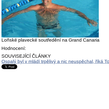
Loňské plavecké soutředění na Grand Canaria
Hodnocení:
SOUVISEJÍCÍ ČLÁNKY
Ospalý byl v mládí trpělivý a nic neuspěchal, říká T