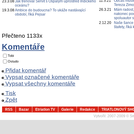
11.5.21
Občas musím
23.3.08
Jak trénoval Servít s Ospalým uprostřed Indického
Tereza Zim
oceánu?
26.3.21
Mám radost,
19.3.08
Ambice do budoucna? To ukáže nastávající
nakonec poda
období, říká Pejsar
spoluautor 
2.12.20
Naše šance 
štafety, řík
Přečteno 1133x
Komentáře
Tobi
Ostudo
Přidat komentář
Vypsat označené komentáře
Vypsat všechny komentáře
Tisk
Zpět
RSS
Bazar
Etriatlon TV
Galerie
Redakce
TRIATLONOVÝ SH
Vytvořil:
2007-2009 © Sma