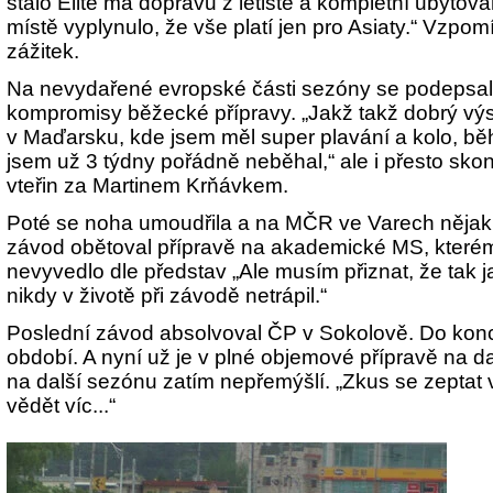
stálo Elite má dopravu z letiště a kompletní ubyto
místě vyplynulo, že vše platí jen pro Asiaty.“ Vzpo
zážitek.
Na nevydařené evropské části sezóny se podepsal
kompromisy běžecké přípravy. „Jakž takž dobrý vý
v Maďarsku, kde jsem měl super plavání a kolo, bě
jsem už 3 týdny pořádně neběhal,“ ale i přesto skon
vteřin za Martinem Krňávkem.
Poté se noha umoudřila a na MČR ve Varech nějak 
závod obětoval přípravě na akademické MS, které
nevyvedlo dle představ „Ale musím přiznat, že tak 
nikdy v životě při závodě netrápil.“
Poslední závod absolvoval ČP v Sokolově. Do kon
období. A nyní už je v plné objemové přípravě na d
na další sezónu zatím nepřemýšlí. „Zkus se zeptat
vědět víc...“