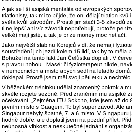
A jak se liší asijská mentalita od evropských spor
triatlonisty, tak mi to přijde, že oni dělají triatlon kv
světa kvůli závodům. Prostě jim stačí 3-5 závodů z
ti nejlepší ani víc závodit nepotřebují, protože pení
velké) mají jisté, a tak je prize money moc netlačí.“
Jako největší slabinu Korejců vidí, že nemají fyziot
soustředění jich jezdí kolem 15 lidí, tak by to měla 
Bohužel na tento fakt Jan Čelůstka doplatil. V červ
s pravou nohou. „Masér či fyzioterapeut nikde, naví
v nemocnicích a místo abych sedl na letadlo domů,
doklepal. Prostě jsem měl svoji pětiletku a nechtělo 
V běžeckém tréninku udělal znamenitý pokrok a mus
skvěle rozjeté sezóně. Před zraněním mu asijské 
očekávání. „Zejména ITU Sokcho, kde jsem až do 
prvním místo s Gaagem. To byl super závod. Ale a
Singapur nebyly špatné, 7. a 6.místo. V Singapuru j
hodně dobře, ale doplatil jsem na pozdní přílet. Při
neúnosná vlhkost a neskutečné jednání s organizá