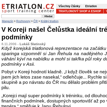
Všechny články
Etriatlon
TRIATLONOVÝ SHOP A ESHOP
Magazín
>
Rozhovory
>
ČR
>
Krátký triatlon
V Koreji našel Čelůstka ideální t
podmínky
8.11.2006 -
Lukáš Slatinský
Když korejská triatlonová reprezentace na začátku 
sparinga vzpomněl si Jan Řehula na nadějného J
váhání kývl na nabídku a mohl si takřka půl roky do
podmínky v Asii.
Pobyt v Koreji hodnotí kladně. „I když člověk se nej
jsem jich letos zase nasekal,“ odlehčuje... Rychle si
skupině a po návratu do ČR mu dělalo problém přitla
pilu.
„Korejci mají super podmínky k tréninku, od dlouh
finančních podmínek, dostupných sportovišť až po
trenéra,“ směřuje k Janu Řehulovi.