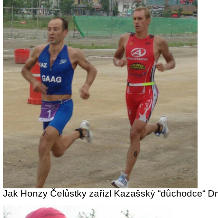
Jak Honzy Čelůstky zařízl Kazašský “důchodce“ Dm