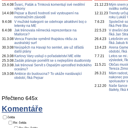
15.4.08
Švarc, Paták a Trnková komentují své nedělní
21.12.23
Mým snem je
výkony
svátku svět
14.4.08
Pejsar a Bureš hodnotí své vystoupení na
12.11.23
Trendy určuj
nominačním závodě
roku Lukáš 
9.4.08
V mužské kategorii se odehraje atraktivní boj o
7.6.23
Společné s
letenky na ME
říká Petr Bl
6.4.08
Jak trénovala německá reprezentace na
22.5.23
V dnešní do
Mallorce?
říká Jan Str
31.3.08
Venca Francke vyměnil thajskou rikšu za
26.4.23
Letošním vr
australský surf
říká Jakub 
30.3.08
Neúspěch na Havaji ho semlel, ale už střádá
13.4.23
Arena Games
další plány
období, říká
26.3.08
Karlovy Vary usilují o pořadatelství ME elite
7.7.21
Letos se mi 
výsledek, ří
25.3.08
Zadák plánuje poměřit se s nejlepšími duatlonisty
11.5.21
Občas musím
23.3.08
Jak trénoval Servít s Ospalým uprostřed Indického
Tereza Zim
oceánu?
26.3.21
Mám radost,
19.3.08
Ambice do budoucna? To ukáže nastávající
nakonec poda
období, říká Pejsar
spoluautor 
2.12.20
Naše šance 
štafety, řík
Přečteno 645x
Komentáře
čelda
Re: čelda