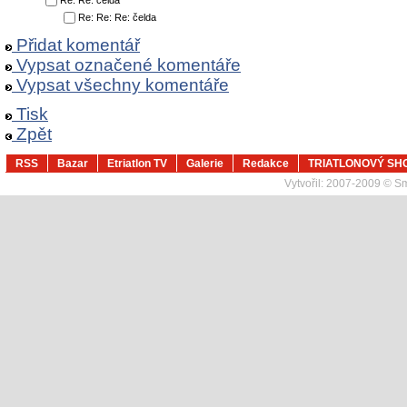
Re: Re: čelda
Re: Re: Re: čelda
Přidat komentář
Vypsat označené komentáře
Vypsat všechny komentáře
Tisk
Zpět
RSS
Bazar
Etriatlon TV
Galerie
Redakce
TRIATLONOVÝ SH
Vytvořil:
2007-2009 © Sma