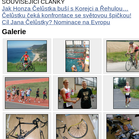
SOUVISEJÍCÍ ČLÁNKY
Jak Honza Čelůstka buší s Korejci a Řehulou…
Čelůstku čeká konfrontace se světovou špičkou!
Cíl Jana Čelůstky? Nominace na Evropu
Galerie