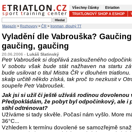
Všechny články
Etriatlon
TRIATLONOVÝ SHOP A ESHOP
Magazín
>
Rozhovory
>
ČR
>
Ironman, dlouhý TT
Vyladění dle Vabrouška? Gaučing
gaučing, gaučing
20.06.2006 -
Lukáš Slatinský
Petr Vabroušek si dopřává zaslouženého odpočinku
V sobotu však bude stát nažhaven na startu zá
bude usilovat o titul Mistra ČR v dlouhém triatlonu
skalp určitě někdo získá, tak proč to nezkusit v Ot
soupeře Petr Vabroušek.
Jak jsi si užil či ještě užíváš rodinou dovoleno
Předpokládám, že pobyt byl odpočinkový, ale i př
stihl odtrénovat?
Užíváme si tady skvěle. Počasí nám vyšlo. More m
36°C...
Vzhledem k termínu dovolené se samozřejmě snaží