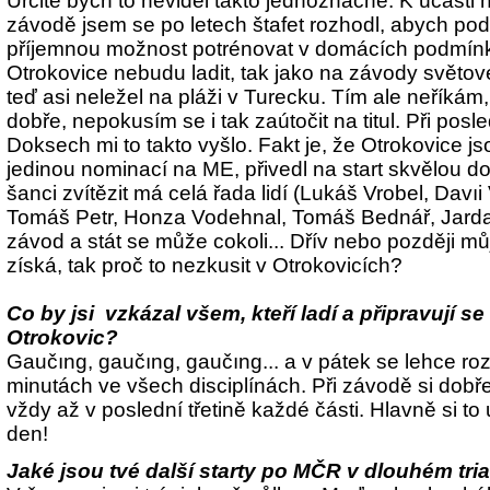
Určitě bych to neviděl takto jednoznačně. K účast
závodě jsem se po letech štafet rozhodl, abych podp
příjemnou možnost potrénovat v domácích podmínk
Otrokovice nebudu ladit, tak jako na závody světov
teď asi neležel na pláži v Turecku. Tím ale neříkám
dobře, nepokusím se i tak zaútočit na titul. Při pos
Doksech mi to takto vyšlo. Fakt je, že Otrokovice 
jedinou nominací na ME, přivedl na start skvělou d
šanci zvítězit má celá řada lidí (Lukáš Vrobel, Davı
Tomáš Petr, Honza Vodehnal, Tomáš Bednář, Jarda H
závod a stát se může cokoli... Dřív nebo později mů
získá, tak proč to nezkusit v Otrokovicích?
Co by jsi vzkázal všem, kteří ladí a připravují s
Otrokovic?
Gaučıng, gaučıng, gaučıng... a v pátek se lehce ro
minutách ve všech disciplínách. Při závodě si dobře 
vždy až v poslední třetině každé části. Hlavně si to 
den!
Jaké jsou tvé další starty po MČR v dlouhém tri