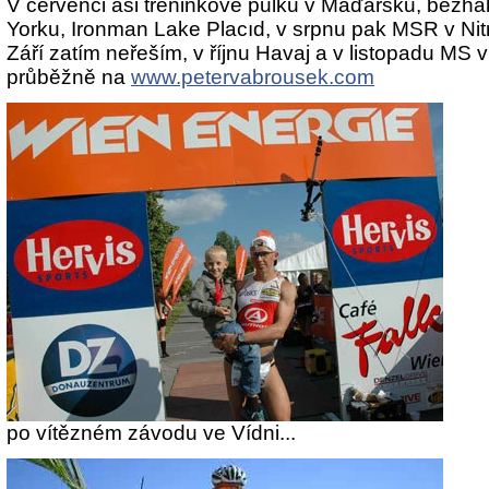
V červenci asi tréninkově půlku v Maďarsku, bezh
Yorku, Ironman Lake Placıd, v srpnu pak MSR v Ni
Září zatím neřeším, v říjnu Havaj a v listopadu MS v 
průběžně na
www.petervabrousek.com
po vítězném závodu ve Vídni...