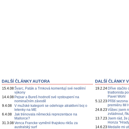
DALŠÍ ČLÁNKY AUTORA
DALŠÍ ČLÁNKY V
15.4.08
Švarc, Paták a Trnková komentují své nedělní
19.2.24
Dříve stačilo 
výkony
triatlonista 
Pavel Wohl
14.4.08
Pejsar a Bureš hodnotí své vystoupení na
nominačním závodě
5.12.23
Příští sezona
premiéru IM 
9.4.08
V mužské kategorii se odehraje atraktivní boj o
letenky na ME
24.8.23
Vůbec jsem n
zvládnout, ří
6.4.08
Jak trénovala německá reprezentace na
Mallorce?
13.7.23
Jsem rád, že 
Honza "Hrady
31.3.08
Venca Francke vyměnil thajskou rikšu za
australský surf
14.6.23
Medaile mi ut