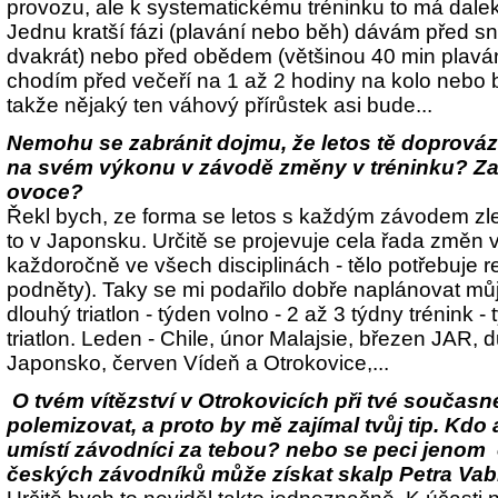
provozu, ale k systematickému tréninku to má dale
Jednu kratší fázi (plavání nebo běh) dávám před sní
dvakrát) nebo před obědem (většinou 40 min plavá
chodím před večeří na 1 až 2 hodiny na kolo nebo b
takže nějaký ten váhový přírůstek asi bude...
Nemohu se zabránit dojmu, že letos tě doprovází 
na svém výkonu v závodě změny v tréninku? Zač
ovoce?
Řekl bych, ze forma se letos s každým závodem zle
to v Japonsku. Určitě se projevuje cela řada změn v 
každoročně ve všech disciplinách - tělo potřebuje 
podněty). Taky se mi podařilo dobře naplánovat mů
dlouhý triatlon - týden volno - 2 až 3 týdny trénink -
triatlon. Leden - Chile, únor Malajsie, březen JAR,
Japonsko, červen Vídeň a Otrokovice,...
O tvém vítězství v Otrokovicích při tvé současn
polemizovat, a proto by mě zajímal tvůj tip. Kdo
umístí závodníci za tebou? nebo se peci jenom
českých závodníků může získat skalp Petra Va