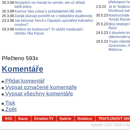
překvapení l
30.3.08
Neúspěch na Havaji ho semlel, ale už střádá
další plány
2.6.23
Je to "triatl
Richtrová své
26.3.08
Karlovy Vary usilují o pořadatelství ME elite
30.5.23
Naslouchejte
25.3.08
Zadák plánuje poměřit se s nejlepšími duatlonisty
Tomáš Race
23.3.08
Jak trénoval Servít s Ospalým uprostřed Indického
25.5.23
Mojí strategi
oceánu?
Řenč
19.3.08
Ambice do budoucna? To ukáže nastávající
24.5.23
V dlouhém tri
období, říká Pejsar
výkonnostní p
19.5.23
Trvalo několi
zpracovala, ř
Mallorca
Přečteno 593x
Komentáře
Přidat komentář
Vypsat označené komentáře
Vypsat všechny komentáře
Tisk
Zpět
RSS
Bazar
Etriatlon TV
Galerie
Redakce
TRIATLONOVÝ SH
Vytvořil:
2007-2009 © Sma