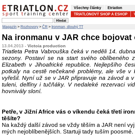
Všechny články
Etriatlon
TRIATLONOVÝ SHOP A ESHOP
Magazín
>
Rozhovory
>
ČR
>
Ironman, dlouhý TT
Na ironmanu v JAR chce bojovat
13.04.2013 -
Victoia production
Triatleta Petra Vabrouška čeká v neděli 14. dubna
sezony. Postaví se na start svého oblíbeného 
Elizabeth v Jihoafrické republice. Nejlepšího 
potkaly na cestě nečekané problémy, ale vše v 
vyřešil. Nyní už se v JAR připravuje na závod a v
tuleni, delfíny i tučňáky. V nedaleké rezervaci vi
hovnivály sloní.
Petře, v Jižní Africe vás o víkendu čeká třetí ir
těšíte?
Na každý další závod se vždy těším a JAR není vyj
mých nejoblíbenějších. Startuji tady tuším poosmé.