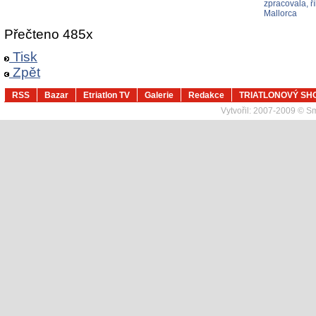
zpracovala, ř
Mallorca
Přečteno 485x
Tisk
Zpět
RSS
Bazar
Etriatlon TV
Galerie
Redakce
TRIATLONOVÝ SH
Vytvořil:
2007-2009 © Sma