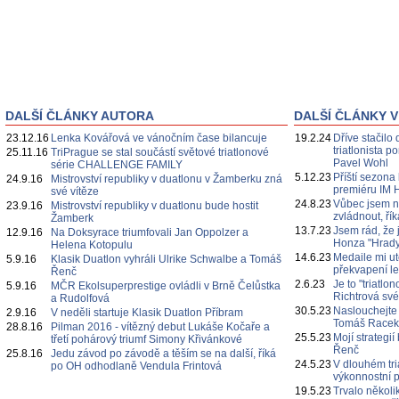
DALŠÍ ČLÁNKY AUTORA
DALŠÍ ČLÁNKY V
23.12.16
Lenka Kovářová ve vánočním čase bilancuje
19.2.24
Dříve stačilo 
triatlonista 
25.11.16
TriPrague se stal součástí světové triatlonové
Pavel Wohl
série CHALLENGE FAMILY
5.12.23
Příští sezona
24.9.16
Mistrovství republiky v duatlonu v Žamberku zná
premiéru IM 
své vítěze
24.8.23
Vůbec jsem n
23.9.16
Mistrovství republiky v duatlonu bude hostit
zvládnout, ří
Žamberk
13.7.23
Jsem rád, že 
12.9.16
Na Doksyrace triumfovali Jan Oppolzer a
Honza "Hrady
Helena Kotopulu
14.6.23
Medaile mi ut
5.9.16
Klasik Duatlon vyhráli Ulrike Schwalbe a Tomáš
překvapení l
Řenč
2.6.23
Je to "triatl
5.9.16
MČR Ekolsuperprestige ovládli v Brně Čelůstka
Richtrová své
a Rudolfová
30.5.23
Naslouchejte
2.9.16
V neděli startuje Klasik Duatlon Příbram
Tomáš Race
28.8.16
Pilman 2016 - vítězný debut Lukáše Kočaře a
25.5.23
Mojí strategi
třetí pohárový triumf Simony Křivánkové
Řenč
25.8.16
Jedu závod po závodě a těším se na další, říká
24.5.23
V dlouhém tri
po OH odhodlaně Vendula Frintová
výkonnostní p
19.5.23
Trvalo několi