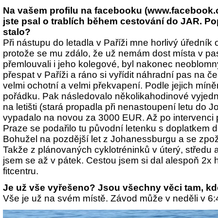
Na vašem profilu na facebooku (www.facebook
jste psal o trablích během cestování do JAR. Po
stalo?
Při nástupu do letadla v Paříži mne horlivý úředník 
protože se mu zdálo, že už nemám dost místa v pas
přemlouvali i jeho kolegové, byl nakonec neoblomn
přespat v Paříži a ráno si vyřídit náhradní pas na č
velmi ochotní a velmi překvapení. Podle jejich míněn
pořádku. Pak následovalo několikahodinové vyjedn
na letišti (stará propadla při nenastoupení letu do 
vypadalo na novou za 3000 EUR. Až po intervenci 
Praze se podařilo tu původní letenku s doplatkem d
Bohužel na pozdější let z Johanessburgu a se zpo
Takže z plánovaných cyklotréninků v úterý, středu a 
jsem se až v pátek. Cestou jsem si dal alespoň 2x 
fitcentru.
Je už vše vyřešeno? Jsou všechny věci tam, kd
Vše je už na svém místě. Závod může v neděli v 6:4