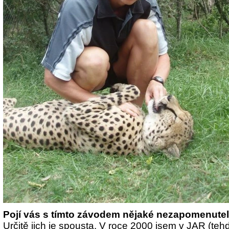
Pojí vás s tímto závodem nějaké nezapomenut
Určitě jich je spousta. V roce 2000 jsem v JAR (te