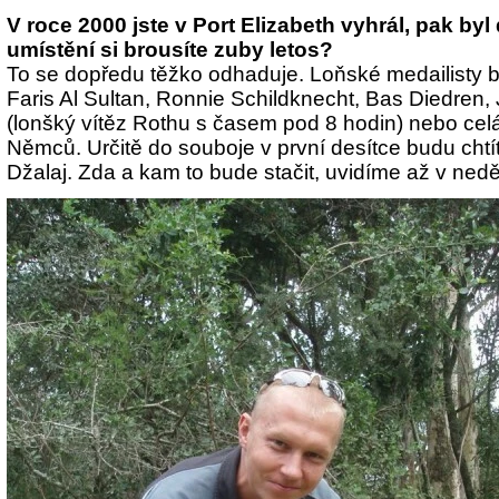
V roce 2000 jste v Port Elizabeth vyhrál, pak byl 
umístění si brousíte zuby letos?
To se dopředu těžko odhaduje. Loňské medailisty b
Faris Al Sultan, Ronnie Schildknecht, Bas Diedre
(lonšký vítěz Rothu s časem pod 8 hodin) nebo ce
Němců. Určitě do souboje v první desítce budu chtít
Džalaj. Zda a kam to bude stačit, uvidíme až v neděli