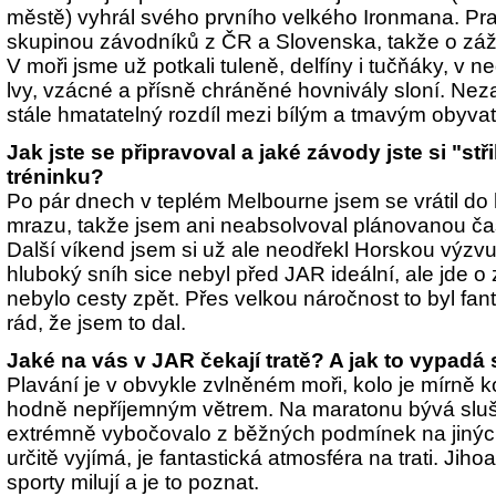
městě) vyhrál svého prvního velkého Ironmana. Pr
skupinou závodníků z ČR a Slovenska, takže o záži
V moři jsme už potkali tuleně, delfíny i tučňáky, v n
lvy, vzácné a přísně chráněné hovnivály sloní. Ne
stále hmatatelný rozdíl mezi bílým a tmavým obyva
Jak jste se připravoval a jaké závody jste si "st
tréninku?
Po pár dnech v teplém Melbourne jsem se vrátil d
mrazu, takže jsem ani neabsolvoval plánovanou č
Další víkend jsem si už ale neodřekl Horskou výzv
hluboký sníh sice nebyl před JAR ideální, ale jde o 
nebylo cesty zpět. Přes velkou náročnost to byl fan
rád, že jsem to dal.
Jaké na vás v JAR čekají tratě? A jak to vypadá
Plavání je v obvykle zvlněném moři, kolo je mírně k
hodně nepříjemným větrem. Na maratonu bývá sluš
extrémně vybočovalo z běžných podmínek na jinýc
určitě vyjímá, je fantastická atmosféra na trati. Jiho
sporty milují a je to poznat.