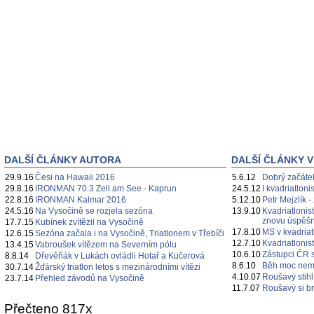
DALŠÍ ČLÁNKY AUTORA
DALŠÍ ČLÁNKY V
29.9.16
Česi na Hawaii 2016
5.6.12
Dobrý začátek
29.8.16
IRONMAN 70.3 Zell am See - Kaprun
24.5.12
I kvadriatloni
22.8.16
IRONMAN Kalmar 2016
5.12.10
Petr Mejzlík -
24.5.16
Na Vysočině se rozjela sezóna
13.9.10
Kvadriatlonis
znovu úspěš
17.7.15
Kubínek zvítězil na Vysočině
17.8.10
MS v kvadria
12.6.15
Sezóna začala i na Vysočině, Triatlonem v Třebíči
12.7.10
Kvadriatlonist
13.4.15
Vabroušek vítězem na Severním pólu
10.6.10
Zástupci ČR s
8.8.14
Dřevěňák v Lukách ovládli Hotař a Kučerová
8.6.10
Běh moc nemus
30.7.14
Žďárský triatlon letos s mezinárodními vítězi
4.10.07
Roušavý stih
23.7.14
Přehled závodů na Vysočině
11.7.07
Roušavý si b
Přečteno 817x