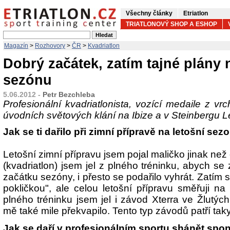
Všechny články
Etriatlon
TRIATLONOVÝ SHOP A ESHOP
Magazín
>
Rozhovory
>
ČR
>
Kvadriatlon
Dobrý začátek, zatím tajné plány 
sezónu
5.06.2012 -
Petr Bezchleba
Profesionální kvadriatlonista, vozící medaile z vr
úvodních světových klání na Ibize a v Steinbergu 
Jak se ti dařilo při zimní přípravě na letošní sez
Letošní zimní přípravu jsem pojal maličko jinak než
(kvadriatlon) jsem jel z plného tréninku, abych se
začátku sezóny, i přesto se podařilo vyhrát. Zatím s
pokličkou", ale celou letošní přípravu směřuji na
plného tréninku jsem jel i závod Xterra ve Žlutýc
mě také mile překvapilo. Tento typ závodů patří ta
Jak se daří v profesionálním sportu shánět spo