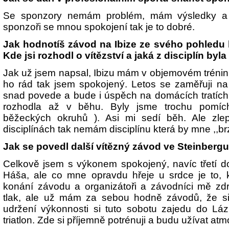
Se sponzory nemám problém, mám výsledky a d
sponzoři se mnou spokojení tak je to dobré.
Jak hodnotíš závod na Ibize ze svého pohledu l
Kde jsi rozhodl o vítězství a jaká z disciplín byla
Jak už jsem napsal, Ibizu mám v objemovém tréni
ho rád tak jsem spokojený. Letos se zaměřuji na
snad povede a bude i úspěch na domácích tratíc
rozhodla až v běhu. Byly jsme trochu pomíc
běžeckých okruhů ). Asi mi sedí běh. Ale zle
disciplínách tak nemám disciplínu která by mne ,,brz
Jak se povedl další vítězný závod ve Steinbergu,
Celkově jsem s výkonem spokojený, navíc třetí d
Háša, ale co mne opravdu hřeje u srdce je to, k
konání závodu a organizátoři a závodníci mě zdr
tlak, ale už mám za sebou hodně závodů, že si
udržení výkonnosti si tuto sobotu zajedu do Láz
triatlon. Zde si příjemně potrénuji a budu užívat atm