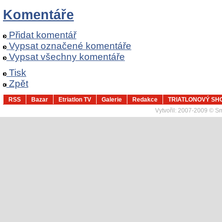
Komentáře
Přidat komentář
Vypsat označené komentáře
Vypsat všechny komentáře
Tisk
Zpět
RSS
Bazar
Etriatlon TV
Galerie
Redakce
TRIATLONOVÝ SH
Vytvořil:
2007-2009 © Sma