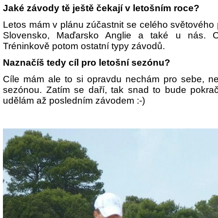
Jaké závody tě ještě čekají v letošním roce?
Letos mám v plánu zúčastnit se celého světového
Slovensko, Maďarsko Anglie a také u nás. Ce
Tréninkově potom ostatní typy závodů.
Naznačíš tedy cíl pro letošní sezónu?
Cíle mám ale to si opravdu nechám pro sebe, n
sezónou. Zatím se daří, tak snad to bude pokrač
udělám až posledním závodem :-)