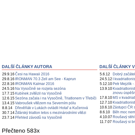
DALŠÍ ČLÁNKY AUTORA
DALŠÍ ČLÁNKY V
29.9.16
Česi na Hawaii 2016
5.6.12
Dobrý začátek
29.8.16
IRONMAN 70.3 Zell am See - Kaprun
24.5.12
I kvadriatloni
22.8.16
IRONMAN Kalmar 2016
5.12.10
Petr Mejzlík -
24.5.16
Na Vysočině se rozjela sezóna
13.9.10
Kvadriatlonis
znovu úspěš
17.7.15
Kubínek zvítězil na Vysočině
17.8.10
MS v kvadria
12.6.15
Sezóna začala i na Vysočině, Triatlonem v Třebíči
12.7.10
Kvadriatlonist
13.4.15
Vabroušek vítězem na Severním pólu
10.6.10
Zástupci ČR s
8.8.14
Dřevěňák v Lukách ovládli Hotař a Kučerová
8.6.10
Běh moc nemus
30.7.14
Žďárský triatlon letos s mezinárodními vítězi
4.10.07
Roušavý stih
23.7.14
Přehled závodů na Vysočině
11.7.07
Roušavý si b
Přečteno 583x