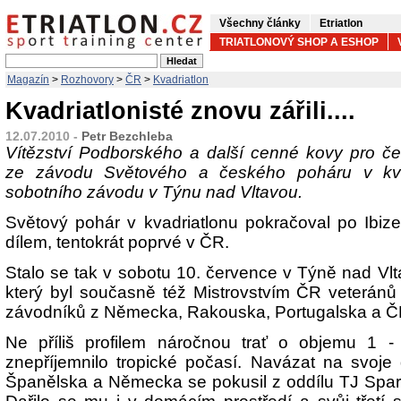
Všechny články
Etriatlon
TRIATLONOVÝ SHOP A ESHOP
Magazín
>
Rozhovory
>
ČR
>
Kvadriatlon
Kvadriatlonisté znovu zářili....
12.07.2010 -
Petr Bezchleba
Vítězství Podborského a další cenné kovy pro č
ze závodu Světového a českého poháru v kva
sobotního závodu v Týnu nad Vltavou.
Světový pohár v kvadriatlonu pokračoval po Ibize 
dílem, tentokrát poprvé v ČR.
Stalo se tak v sobotu 10. července v Týně nad Vlt
který byl současně též Mistrovstvím ČR veteránů
závodníků z Německa, Rakouska, Portugalska a Č
Ne příliš profilem náročnou trať o objemu 1 
znepříjemnilo tropické počasí. Navázat na svoj
Španělska a Německa se pokusil z oddílu TJ Spar