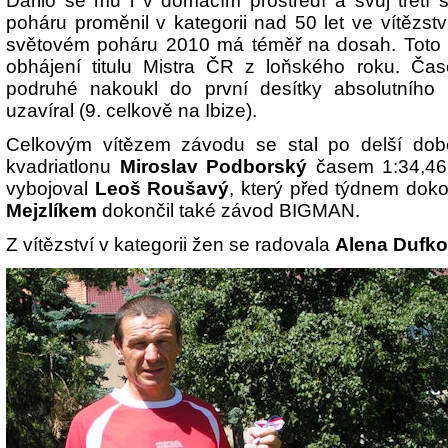
Dařilo se mu i v domácím prostředí a svůj třetí 
poháru proměnil v kategorii nad 50 let ve vítězstv
světovém poháru 2010 má téměř na dosah. Toto 
obhájení titulu Mistra ČR z loňského roku. Čas
podruhé nakoukl do první desítky absolutního 
uzavíral (9. celkově na Ibize).
Celkovým vítězem závodu se stal po delší době
kvadriatlonu
Miroslav Podborský
časem 1:34,46
vybojoval
Leoš Roušavý
, který před týdnem dok
Mejzlíkem
dokončil také závod BIGMAN.
Z vítězství v kategorii žen se radovala
Alena Dufk